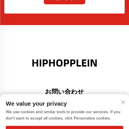
お問い合わせ
Add: 広東省佛山市大里町金沙港創意園A棟308号室
We value your privacy
電話番号：
+86-17304049586
We use cookies and similar tools to provide our services. If you
don't want to accept all cookies, click Personalize cookies.
メールアドレス：
[email protected]