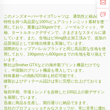
このメンズオーバーサイズTシャツは、通気性と縮み防止
特性を持つ高品質な100%ピュアコットンニット素材を使
用しており、重量は230gsmです。ノーマルフィット、半
袖、タートルネックデザインで、さまざまなスタイルに適
しています。また、生地はピilling防止加工済みで、追加の
品質保証として針検出検査も実施しています。
国際的なトップアパレルブランドと同じ高品質な生地を使
用しており、190gsmから600gsmまでの生地を取り揃えて
います。
弊社はBrother GTXなどの海外製プリント機器だけでな
く、中国製のプリント機器も導入しています。
特殊素材への熱転写印刷も対応可能です。
縫製およびディテール設計は常に完璧に仕上げておりま
す。
毎四半期、市場トレンドを反映した100以上の新デザイン
を展開しています。
迅速に商品を生産し、期日通りに納品できます。
当社のプロフェッショナルなスタッフが、常に非常に優れ