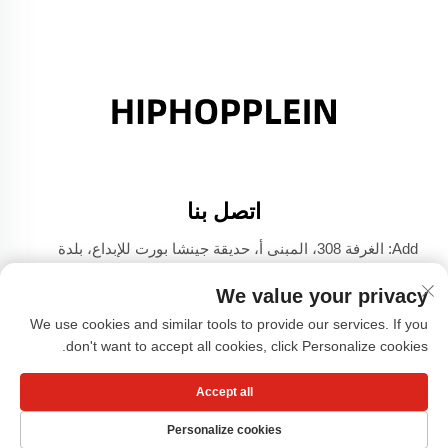
اتصل بنا
Add: الغرفة 308، المبنى أ، حديقة جينشا بورت للإبداع، بلدة
دالي، فوشان، قوانغدونغ
We value your privacy
الهاتف:
+86-17304049586
We use cookies and similar tools to provide our services. If you
البريد الإلكتروني:
[email protected]
don't want to accept all cookies, click Personalize cookies.
Accept all
حقوق الطبع والنشر © شركة قوانغتشو شياوهونغشو للملابس،
المحدودة -
سياسة الخصوصية
Personalize cookies