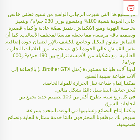
تم تصنيع هذا التي شيرت الرجالي الواسع من نسيج قطني خالص
عالي الجودة بنسبة 100% ومنسوج بوزن 230 جم/م²، ويتميز
بخاصية التهوية ومنع الانكماش. يتميز بقصّة عادية وأكمام قصيرة
وتصميم ياقة مرتفعة، مما يجعله مناسبًا لمختلف الأساليب. كما أن
القماش مقاوم للتكتل وخاضع للكشف بالإبر لضمان جودة إضافية.
نفس القماش عالي الجودة الذي تستخدمه أبرز العلامات التجارية
العالمية، مع تشكيلة من الأقمشة تتراوح بين 190 جم/م² و600
جم/م².
لدينا آلات طباعة مستوردة (مثل Brother GTX...) بالإضافة إلى
آلات طباعة صينية الصنع.
يمكننا إتمام طباعة نقل الحرارة للمواد الخاصة.
نُنجز خياطة التفاصيل دائمًا بشكل مثالي.
في كل ربع سنة، نطرح أكثر من 100 تصميم جديد يجمع بين
اتجاهات السوق.
يمكننا إنتاج البضائع وتسليمها في الوقت المحدد بسرعة.
سيوفر لك موظفونا المحترفون دائمًا خدمة ممتازة للغاية ونصائح
تصميمية.