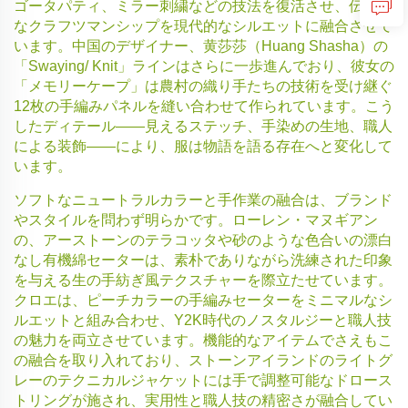
ゴータパティ、ミラー刺繍などの技法を復活させ、伝統的
なクラフツマンシップを現代的なシルエットに融合させて
います。中国のデザイナー、黄莎莎（Huang Shasha）の
「Swaying/ Knit」ラインはさらに一歩進んでおり、彼女の
「メモリーケープ」は農村の織り手たちの技術を受け継ぐ
12枚の手編みパネルを縫い合わせて作られています。こう
したディテール——見えるステッチ、手染めの生地、職人
による装飾——により、服は物語を語る存在へと変化して
います。
ソフトなニュートラルカラーと手作業の融合は、ブランド
やスタイルを問わず明らかです。ローレン・マヌギアン
の、アーストーンのテラコッタや砂のような色合いの漂白
なし有機綿セーターは、素朴でありながら洗練された印象
を与える生の手紡ぎ風テクスチャーを際立たせています。
クロエは、ピーチカラーの手編みセーターをミニマルなシ
ルエットと組み合わせ、Y2K時代のノスタルジーと職人技
の魅力を両立させています。機能的なアイテムでさえもこ
の融合を取り入れており、ストーンアイランドのライトグ
レーのテクニカルジャケットには手で調整可能なドロース
トリングが施され、実用性と職人技の精密さが融合してい