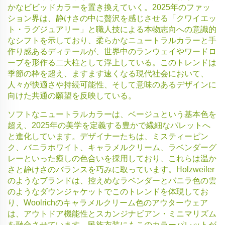
かなビビッドカラーを置き換えていく。2025年のファッ
ション界は、静けさの中に贅沢を感じさせる「クワイエッ
ト・ラグジュアリー」と職人技による本物志向への意識的
なシフトを示しており、柔らかなニュートラルカラーと手
作り感あるディテールが、世界中のランウェイやワードロ
ーブを形作る二大柱として浮上している。このトレンドは
季節の枠を超え、ますます速くなる現代社会において、
人々が快適さや持続可能性、そして意味のあるデザインに
向けた共通の願望を反映している。
ソフトなニュートラルカラーは、ベージュという基本色を
超え、2025年の美学を定義する豊かで繊細なパレットへ
と進化しています。デザイナーたちは、ミスティーピン
ク、バニラホワイト、キャラメルクリーム、ラベンダーグ
レーといった癒しの色合いを採用しており、これらは温か
さと静けさのバランスを巧みに取っています。Holzweiler
のようなブランドは、控えめなラベンダーとバニラ色の雲
のようなダウンジャケットでこのトレンドを体現してお
り、Woolrichのキャラメルクリーム色のアウターウェア
は、アウトドア機能性とスカンジナビアン・ミニマリズム
を融合させています。民族衣装にもこのカラーパレットが