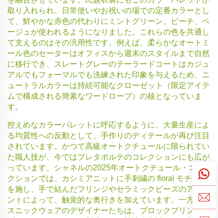
取り入れられ、日常使いやお祝いの場での定番カラーとし
て、鮮やかな赤色の代わりにミントグリーン、ピーチ、ベ
ージュが使われるようになりました。これらの色を共通し
て支えるのはその汎用性です。例えば、柔らかなオートミ
ール色のセーターはオフィスから週末のスタイルまで自然
に移行でき、スレートグレーのテーラードコートはカジュ
アルでもフォーマルでも洗練された印象を与えるため、ニ
ュートラルカラーは持続可能なクローゼット（限定アイテ
ムで構成される簡素なワードローブ）の核となっていま
す。
控えめなカラーパレットに呼応するように、大量生産によ
る均質性への反動として、手作りのディテールが再び注目
されています。かつて高級オートクチュールに限られてい
た職人技が、今ではプレタポルテのコレクションにも広が
っています。シャネルの2025年オートクチュール・コレ
クションでは、カシミアニットに手刺繍の floral モチーフ
を施し、手で結んだフリンジやセラミックビーズのアクセ
ントによって、触覚的な奥行きを加えています。一方、エ
スニックウェアのデザイナーたちは、ブロックプリント、