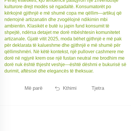
Përtej estetikës, kjo tendencë pasqyron një zhvendosje
kulturore drejt modës së ngadaltë. Konsumatorët po
kërkojnë gjithnjë e më shumë copa me qëllim—artikuj që
nderrojnë artizanatin dhe zvogëlojnë ndikimin mbi
ambientin. Klasikët e butë iu japin fund konsumit të
shpejtë, ndërsa detajet me dorë mbështesin komunitetet
artizanale. Gjatë vitit 2025, moda bëhet gjithnjë e më pak
për deklarata të kalueshme dhe gjithnjë e më shumë për
qëllimshmëri. Në këtë kontekst, një pullover cashmere me
dorë në ngjyrë krem ose një fustan neutral me brodhim me
dorë nuk është thjesht veshje—është dëshmi e bukurisë së
durimit, aftësisë dhe elegancës të theksuar.
Më parë
Kthimi
Tjetra