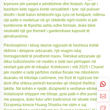
kryesore për pamjet e përditshme dhe festash. Ajo që i
bashkon këto ngjyra është versatiliteti i tyre: një pulover
dredhi i butë kalon lehtësisht nga zyra në fundjavë, ndërsa
një palto e modeluar në gri shkëmbi ngrit nivelin si për
kombinime të thjeshta ashtu edhe formale, duke bërë
neutralët një gur themeli i garderobave kapsulë të
qëndrueshme.
Përshoqërimi i kësaj skeme ngjyrash të heshtura është
rikthimi i detajeve artizanale, një reagim ndaj
homogjenitetit të prodhimit masiv. Teknikat artizanale që
dikur kufizoheshin në modën e lartë tani përhapen në
veshjet gati-për-të-mbajtur. Koleksioni i vitit 2025 i Chanel
për modën e lartë përfshin motive florale me mbishkrim
duaraku në trikotaje cashmere, me frizë të nyjëzuar me
dorë dhe shtesa perlesh keramike që shtojnë thellësi
taktile. Në kohën e njejtë, dizajnerët e veshjeve etnike po
rivitalizojnë shtypjen me blloqe, gota patti-n dhe punimin
me pasqyra, duke futur artin tradicional në siluete moderne.
Dizajnerja kineze Huang Shasha me vijën e saj