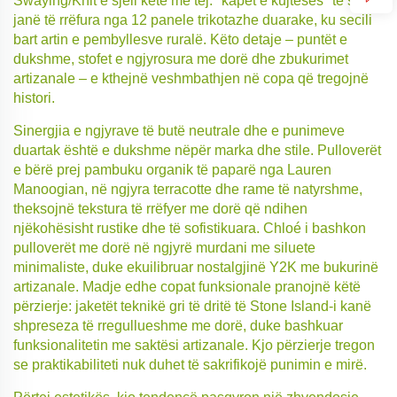
Swaying/Knit e sjell këtë më tej: "kapet e kujtesës" të saj
janë të rrëfura nga 12 panele trikotazhe duarake, ku secili
bart artin e pembyllesve ruralë. Këto detaje – puntët e
dukshme, stofet e ngjyrosura me dorë dhe zbukurimet
artizanale – e kthejnë veshmbathjen në copa që tregojnë
histori.
Sinergjia e ngjyrave të butë neutrale dhe e punimeve
duartak është e dukshme nëpër marka dhe stile. Pulloverët
e bërë prej pambuku organik të paparë nga Lauren
Manoogian, në ngjyra terracotte dhe rame të natyrshme,
theksojnë tekstura të rrëfyer me dorë që ndihen
njëkohësisht rustike dhe të sofistikuara. Chloé i bashkon
pulloverët me dorë në ngjyrë murdani me siluete
minimaliste, duke ekuilibruar nostalgjinë Y2K me bukurinë
artizanale. Madje edhe copat funksionale pranojnë këtë
përzierje: jaketët teknikë gri të dritë të Stone Island-i kanë
shpreseza të rregullueshme me dorë, duke bashkuar
funksionalitetin me saktësi artizanale. Kjo përzierje tregon
se praktikabiliteti nuk duhet të sakrifikojë punimin e mirë.