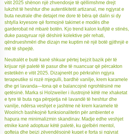
vitit 2025 shënon një zhvendosje të qëllimshme drejt
lukzhit të heshtur dhe autentikitetit artizanal, me ngjyrat e
buta neutrale dhe detajet me dore të bëra që dalin si dy
shtylla kryesore që formojnë takimet e modës dhe
garderobat në mbarë botën. Kjo trend kalon kufijtë e stinës,
duke pasqyruar një dëshirë kolektive për rehati,
qëndrueshmëri dhe dizajn me kuptim në një botë gjithnjë e
më të shpejtë.
Neutralët e butë kanë shkuar përtej bejzit bazik për të
krijuar një paletë të pasur dhe të nuancuar që përcakton
estetikën e vitit 2025. Dizajnerët po përkrahin ngjyra
terapeutike si rozë mjegulli, bardhë vanilje, krem karamele
dhe gri lavanda—tona që e balancojnë ngrohtësinë me
qetësinë. Marka si Holzweiler i ilustrojnë këtë me xhaketat
e tyre të buta nga përpjetja në lavandë të heshtur dhe
vanilje, ndërsa veshjet e jashtme në krem karamele të
Woolrich bashkojnë funksionalitetin për ambientet e
hapura me minimalizmin skandinav. Madje edhe veshjet
etnike kanë adoptuar këtë paletë, ku gjelbëri mentol,
qofteja dhe bejzi zëvendësojnë kuqet e forta si ngjyrat