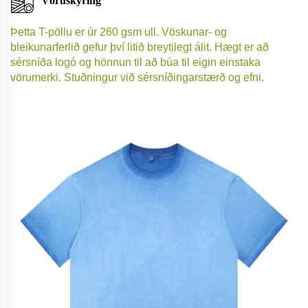
Vöruskýring
Þetta T-pöllu er úr 260 gsm ull. Vöskunar- og
bleikunarferlið gefur því litið breytilegt álit. Hægt er að
sérsníða logó og hönnun til að búa til eigin einstaka
vörumerki. Stuðningur við sérsníðingarstærð og efni.