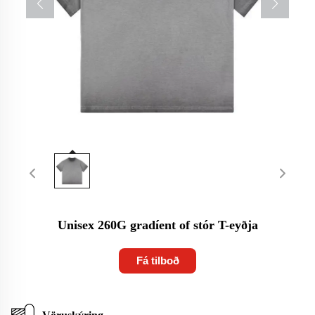
Unisex 260G gradíent of stór T-eyðja
Fá tilboð