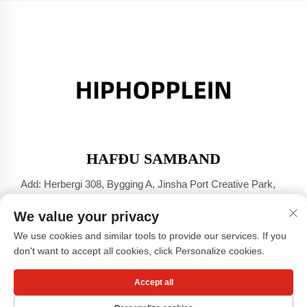
HAFÐU SAMBAND
Add: Herbergi 308, Bygging A, Jinsha Port Creative Park,
Dali-bær, Foshan, Guangdong
We value your privacy
Sími:
+86-17304049586
We use cookies and similar tools to provide our services. If you
Netfang:
[email protected]
don't want to accept all cookies, click Personalize cookies.
Accept all
Höfundarréttur © Guangzhou Xiaohongshu fötun hf. -
Friðhelgisstefna