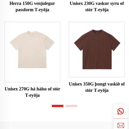
Herra 150G venjulegur
Unisex 230G vaskur syru of
passform T-eyðja
stór T-eyðja
Unisex 350G þungt vaskið of
Unisex 270G há hálso of stór
stór T-eyðja
T-eyðja