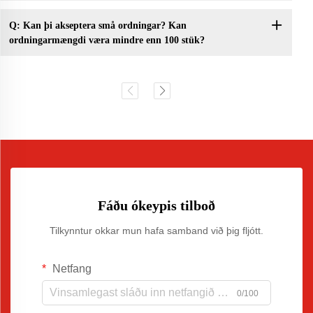
Q: Kan þi akseptera små ordningar? Kan
ordningarmængdi væra mindre enn 100 stük?
Fáðu ókeypis tilboð
Tilkynntur okkar mun hafa samband við þig fljótt.
Netfang
0/100