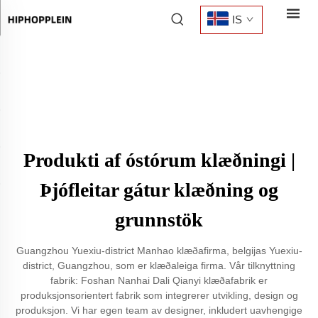
IS
Produkti af óstórum klæðningi |
Þjófleitar gátur klæðning og
grunnstök
Guangzhou Yuexiu-district Manhao klæðafirma, belgijas Yuexiu-
district, Guangzhou, som er klæðaleiga firma. Vår tilknyttning
fabrik: Foshan Nanhai Dali Qianyi klæðafabrik er
produksjonsorientert fabrik som integrerer utvikling, design og
produksjon. Vi har egen team av designer, inkludert uavhengige