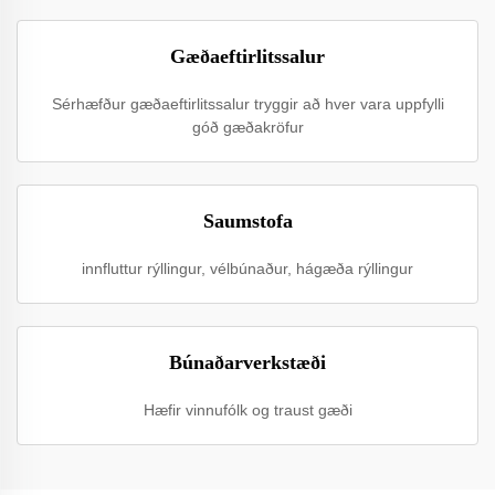
Gæðaeftirlitssalur
Sérhæfður gæðaeftirlitssalur tryggir að hver vara uppfylli
góð gæðakröfur
Saumstofa
innfluttur rýllingur, vélbúnaður, hágæða rýllingur
Búnaðarverkstæði
Hæfir vinnufólk og traust gæði