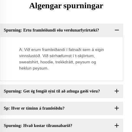
Algengar spurningar
Spurning: Ertu framleiðandi eða verslunarfyrirtæki?
Q:
A: Við erum framleiðandi í fatnaði sem á eigin
vinnslustöð. Við sérhæfumst í t-skjörtum,
sweatshirt, hoodie, trekkdrátt, peysum og
heklun peysum.
Spurning: Get ég fengið sýni til að athuga gæði vöru?
Sp: Hver er tíminn á framleiðslu?
Spurning: Hvað kostar tilraunabarið?