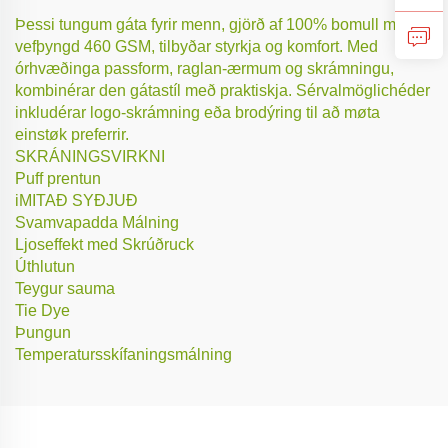
Þessi tungum gáta fyrir menn, gjörð af 100% bomull með
vefþyngd 460 GSM, tilbyðar styrkja og komfort. Med
órhvæðinga passform, raglan-ærmum og skrámningu,
kombinérar den gátastíl með praktiskja. Sérvalmöglichéder
inkludérar logo-skrámning eða brodýring til að møta
einstøk preferrir.
SKRÁNINGSVIRKNI
Puff prentun
iMITAÐ SYÐJUÐ
Svamvapadda Málning
Ljoseffekt med Skrúðruck
Úthlutun
Teygur sauma
Tie Dye
Þungun
Temperatursskífaningsmálning