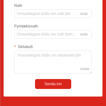
Nafn
0/100
Fyrirtækisnafn
0/200
Skilaboð
0/1000
Senda inn