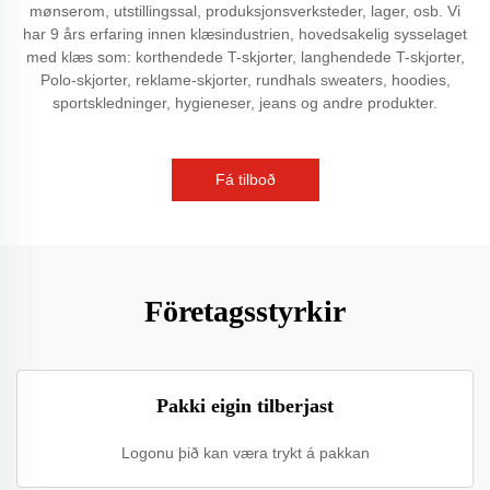
mønserom, utstillingssal, produksjonsverksteder, lager, osb. Vi
har 9 års erfaring innen klæsindustrien, hovedsakelig sysselaget
med klæs som: korthendede T-skjorter, langhendede T-skjorter,
Polo-skjorter, reklame-skjorter, rundhals sweaters, hoodies,
sportskledninger, hygieneser, jeans og andre produkter.
Fá tilboð
Företagsstyrkir
Pakki eigin tilberjast
Logonu þið kan væra trykt á pakkan