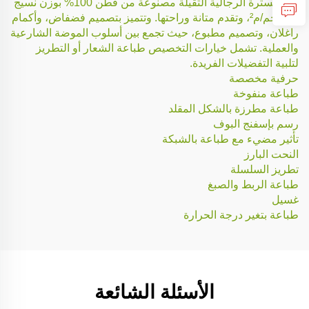
هذه السترة الرجالية الثقيلة مصنوعة من قطن 100% بوزن نسيج
460 جم/م²، وتقدم متانة وراحتها. وتتميز بتصميم فضفاض، وأكمام
راغلان، وتصميم مطبوع، حيث تجمع بين أسلوب الموضة الشارعية
والعملية. تشمل خيارات التخصيص طباعة الشعار أو التطريز
لتلبية التفضيلات الفريدة.
حرفية مخصصة
طباعة منفوخة
طباعة مطرزة بالشكل المقلد
رسم بإسفنج البوف
تأثير مضيء مع طباعة بالشبكة
النحت البارز
تطريز السلسلة
طباعة الربط والصبغ
غسيل
طباعة بتغير درجة الحرارة
الأسئلة الشائعة