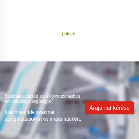
pulóver
Szakmai ruházati személyre szabásban
van szüksége segítségre?
Árajánlat kérése
Kattintson ide szakmai
szolgáltatásokért és árajánlatokért.