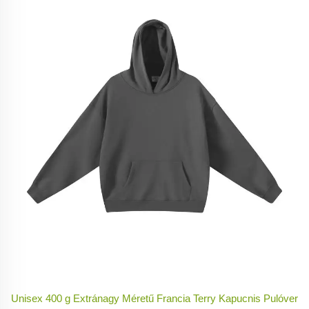
Unisex 400 g Extránagy Méretű Francia Terry Kapucnis Pulóver