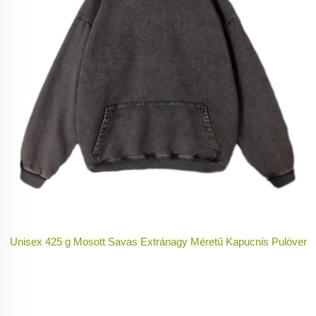
Unisex 425 g Mosott Savas Extránagy Méretű Kapucnis Pulóver