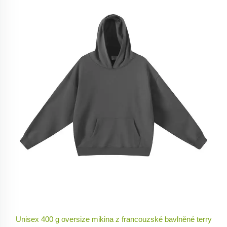
Unisex 400 g oversize mikina z francouzské bavlněné terry