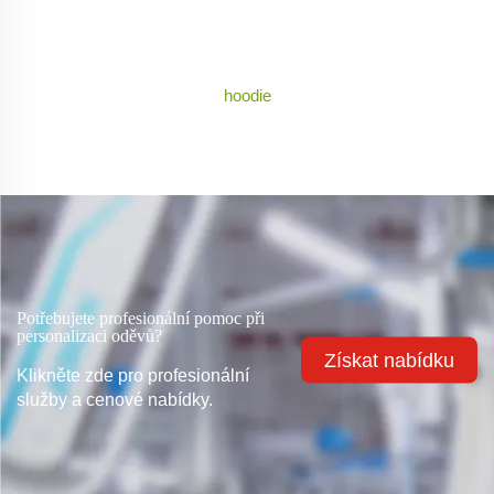
hoodie
Potřebujete profesionální pomoc při
personalizaci oděvů?
Získat nabídku
Klikněte zde pro profesionální
služby a cenové nabídky.