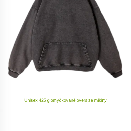
Unisex 425 g omyčkované oversize mikiny