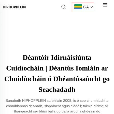
GA
Déantóir Idirnáisiúnta
Cuidíocháin | Déantús Iomláin ar
Chuidíocháin ó Dhéantúsaíocht go
Seachadadh
Bunaíodh HIPHOPPLEIN sa bhliain 2008; is é seo chomhlacht a
chomhlannas dearadh, siopaíocht agus clódáil; táimid dírithe ar
tháirgeacht seirbhísí balla go balla ardchaighdeáin do