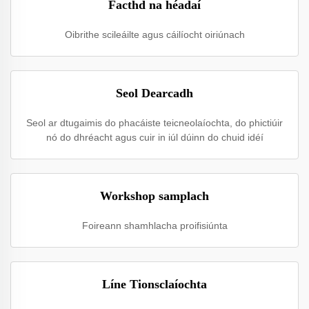
Facthd na héadaí
Oibrithe scileáilte agus cáilíocht oiriúnach
Seol Dearcadh
Seol ar dtugaimis do phacáiste teicneolaíochta, do phictiúir
nó do dhréacht agus cuir in iúl dúinn do chuid idéí
Workshop samplach
Foireann shamhlacha proifisiúnta
Líne Tionsclaíochta