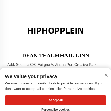
DÉAN TEAGMHÁIL LINN
Add: Seomra 308, Foirgne A, Jinsha Port Creative Park,
Baile Dali, Foshan, Guangdong
We value your privacy
Lorg:
+86-17304049586
We use cookies and similar tools to provide our services. If you
Ríomhphost:
[email protected]
don't want to accept all cookies, click Personalize cookies.
Accept all
Cóipcheart © Comhlacht Éadaí Guangzhou Xiaohongshu,
TEORANTA -
Beartas Príobháideachta
Personalize cookies