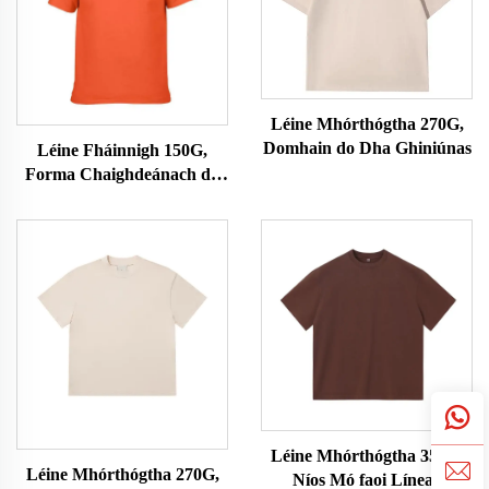
Léine Mhórthógtha 270G,
Domhain do Dha Ghiniúnas
Léine Fháinnigh 150G,
Forma Chaighdeánach do
Fir
Léine Mhórthógtha 350G,
Léine Mhórthógtha 270G,
Níos Mó faoi Líneall