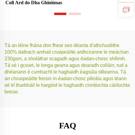
Coll Ard do Dha Ghiniúnas
Domhain do Dha Ghiniúnas
Tá an léine fhána don fhear seo déanta d'athchuidithe
100% dathach amhail cnaipeáilte ardhcruinne le meáchan
230gsm, a sholáthar scagadh agus éadan-chosc shílimh.
Tá sé i gceart, le longa gearra agus dearadh colláin, rud a
dhéanann é cumhacht le haghaidh éagsúla stíleanna. Tá
an chnaipeáilte freisin in-éadan-chosc píleála agus téann
sé trí tharbháil le hargóid le haghaidh cinntíochta cáilíochta
breise.
FAQ