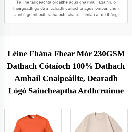
Tá líne táirgeachta ordaithe agus ghairmiúil againn, ó
tháirgeadh go dtí iniúchadh cáilíochta agus iompar, chun
cinntiú go mbeidh ráthaíocht cháiliúil iomlán ar do tháirgí
Léine Fhána Fhear Mór 230GSM
Dathach Cótaíoch 100% Dathach
Amhail Cnaipeáilte, Dearadh
Lógó Saincheaptha Ardhcruinne