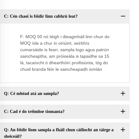
C: Cén chaoi is féidir linn cabhrú leat?
C:
sho
F: MOQ 50 nó téigh i dteagmháil linn chun do
MOQ ísle a chur in oiriúint, seirbhís
cumarsáide is fearr, sampla logo agus patrún
saincheaptha, am próiseála is tapaidhe sa 15
lá, tacaíocht ó dhearthóirí proifisiúnta, tóg do
chuid branda féin le saincheapadh iomlán
Q: Cé mhéad atá an sampla?
C: Cad é do tréimhse tiomanta?
Q: An féidir liom sampla a fháil chun cáilíocht an táirge a
sheiceáil?