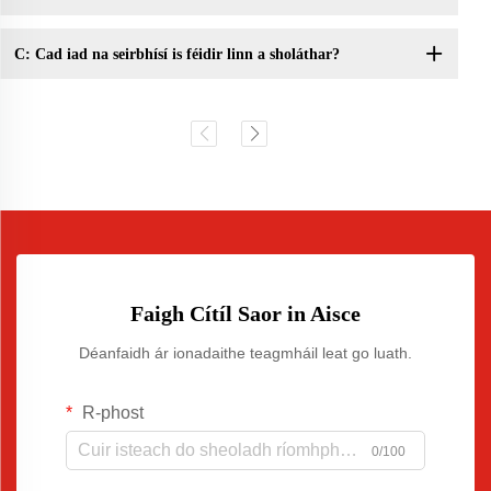
C: Cad iad na seirbhísí is féidir linn a sholáthar?
Faigh Cítíl Saor in Aisce
Déanfaidh ár ionadaithe teagmháil leat go luath.
R-phost
0/100