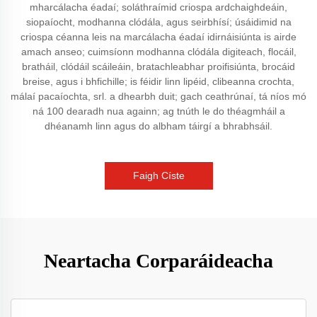
mharcálacha éadaí; soláthraímid criospa ardchaighdeáin,
siopaíocht, modhanna clódála, agus seirbhísí; úsáidimid na
criospa céanna leis na marcálacha éadaí idirnáisiúnta is airde
amach anseo; cuimsíonn modhanna clódála digiteach, flocáil,
bratháil, clódáil scáileáin, bratachleabhar proifisiúnta, brocáid
breise, agus i bhfichille; is féidir linn lipéid, clibeanna crochta,
málaí pacaíochta, srl. a dhearbh duit; gach ceathrúnaí, tá níos mó
ná 100 dearadh nua againn; ag tnúth le do théagmháil a
dhéanamh linn agus do albham táirgí a bhrabhsáil.
Faigh Císte
Neartacha Corparáideacha