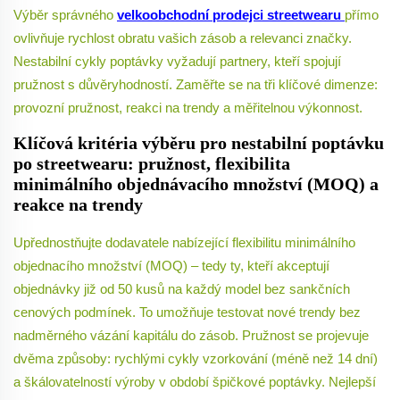
Výběr správného
velkoobchodní prodejci streetwearu
přímo
ovlivňuje rychlost obratu vašich zásob a relevanci značky.
Nestabilní cykly poptávky vyžadují partnery, kteří spojují
pružnost s důvěryhodností. Zaměřte se na tři klíčové dimenze:
provozní pružnost, reakci na trendy a měřitelnou výkonnost.
Klíčová kritéria výběru pro nestabilní poptávku
po streetwearu: pružnost, flexibilita
minimálního objednávacího množství (MOQ) a
reakce na trendy
Upřednostňujte dodavatele nabízející flexibilitu minimálního
objednacího množství (MOQ) – tedy ty, kteří akceptují
objednávky již od 50 kusů na každý model bez sankčních
cenových podmínek. To umožňuje testovat nové trendy bez
nadměrného vázání kapitálu do zásob. Pružnost se projevuje
dvěma způsoby: rychlými cykly vzorkování (méně než 14 dní)
a škálovatelností výroby v období špičkové poptávky. Nejlepší