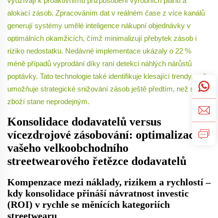
využívají k proaktivnímu přizpůsobení výrobních plánů a
alokací zásob. Zpracováním dat v reálném čase z více kanálů
generují systémy umělé inteligence nákupní objednávky v
optimálních okamžicích, čímž minimalizují přebytek zásob i
riziko nedostatku. Nedávné implementace ukázaly o 22 %
méně případů vyprodání díky raní detekci náhlých nárůstů
poptávky. Tato technologie také identifikuje klesající trendy, což
umožňuje strategické snižování zásob ještě předtím, než se
zboží stane neprodejným.
Konsolidace dodavatelů versus
vícezdrojové zásobování: optimalizace
vašeho velkoobchodního
streetwearového řetězce dodavatelů
Kompenzace mezi náklady, rizikem a rychlostí –
kdy konsolidace přináší návratnost investic
(ROI) v rychle se měnících kategoriích
streetwearu