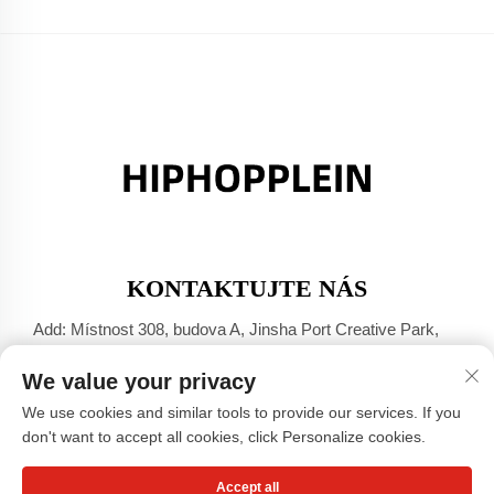
KONTAKTUJTE NÁS
Add: Místnost 308, budova A, Jinsha Port Creative Park,
město Dali, Foshan, Guangdong
We value your privacy
Tel:
+86-17304049586
We use cookies and similar tools to provide our services. If you
E-mail:
[email protected]
don't want to accept all cookies, click Personalize cookies.
Accept all