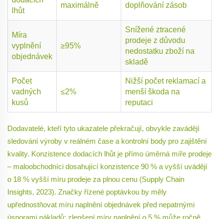
maximálně
doplňování zásob
lhůt
Snížené ztracené
Míra
prodeje z důvodu
vyplnění
≥95%
nedostatku zboží na
objednávek
skladě
Počet
Nižší počet reklamací a
vadných
≤2%
menší škoda na
kusů
reputaci
Dodavatelé, kteří tyto ukazatele překračují, obvykle zavádějí
sledování výroby v reálném čase a kontrolní body pro zajištění
kvality. Konzistence dodacích lhůt je přímo úměrná míře prodeje
– maloobchodníci dosahující konzistence 90 % a vyšší uvádějí
o 18 % vyšší míru prodeje za plnou cenu (Supply Chain
Insights, 2023). Značky řízené poptávkou by měly
upřednostňovat míru naplnění objednávek před nepatrnými
úsporami nákladů; zlepšení míry naplnění o 5 % může ročně