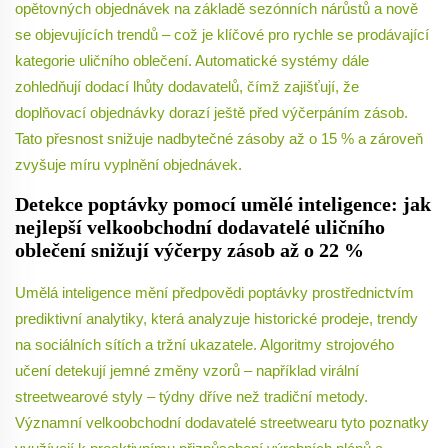
opětovných objednávek na základě sezónních nárůstů a nově
se objevujících trendů – což je klíčové pro rychle se prodávající
kategorie uličního oblečení. Automatické systémy dále
zohledňují dodací lhůty dodavatelů, čímž zajišťují, že
doplňovací objednávky dorazí ještě před výčerpáním zásob.
Tato přesnost snižuje nadbytečné zásoby až o 15 % a zároveň
zvyšuje míru vyplnění objednávek.
Detekce poptávky pomocí umělé inteligence: jak
nejlepší velkoobchodní dodavatelé uličního
oblečení snižují výčerpy zásob až o 22 %
Umělá inteligence mění předpovědi poptávky prostřednictvím
prediktivní analytiky, která analyzuje historické prodeje, trendy
na sociálních sítích a tržní ukazatele. Algoritmy strojového
učení detekují jemné změny vzorů – například virální
streetwearové styly – týdny dříve než tradiční metody.
Významní velkoobchodní dodavatelé streetwearu tyto poznatky