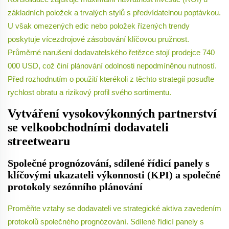
základních položek a trvalých stylů s předvídatelnou poptávkou.
U však omezených edic nebo položek řízených trendy
poskytuje vícezdrojové zásobování klíčovou pružnost.
Průměrné narušení dodavatelského řetězce stojí prodejce 740
000 USD, což činí plánování odolnosti nepodmíněnou nutností.
Před rozhodnutím o použití kterékoli z těchto strategií posuďte
rychlost obratu a rizikový profil svého sortimentu.
Vytváření vysokovýkonných partnerství
se velkoobchodními dodavateli
streetwearu
Společné prognózování, sdílené řídicí panely s
klíčovými ukazateli výkonnosti (KPI) a společné
protokoly sezónního plánování
Proměňte vztahy se dodavateli ve strategické aktiva zavedením
protokolů společného prognózování. Sdílené řídicí panely s