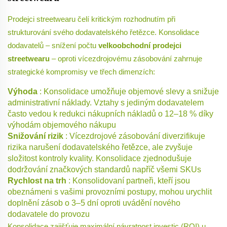
Prodejci streetwearu čelí kritickým rozhodnutím při
strukturování svého dodavatelského řetězce. Konsolidace
dodavatelů – snížení počtu
velkoobchodní prodejci
streetwearu
– oproti vícezdrojovému zásobování zahrnuje
strategické kompromisy ve třech dimenzích:
Výhoda
: Konsolidace umožňuje objemové slevy a snižuje
administrativní náklady. Vztahy s jediným dodavatelem
často vedou k redukci nákupních nákladů o 12–18 % díky
výhodám objemového nákupu
Snižování rizik
: Vícezdrojové zásobování diverzifikuje
rizika narušení dodavatelského řetězce, ale zvyšuje
složitost kontroly kvality. Konsolidace zjednodušuje
dodržování značkových standardů napříč všemi SKUs
Rychlost na trh
: Konsolidovaní partneři, kteří jsou
obeznámeni s vašimi provozními postupy, mohou urychlit
doplnění zásob o 3–5 dní oproti uvádění nového
dodavatele do provozu
Konsolidace zajišťuje maximální návratnost investic (ROI) u