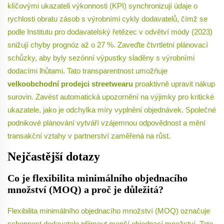
klíčovými ukazateli výkonnosti (KPI) synchronizují údaje o
rychlosti obratu zásob s výrobními cykly dodavatelů, čímž se
podle Institutu pro dodavatelský řetězec v odvětví módy (2023)
snižují chyby prognóz až o 27 %. Zaveďte čtvrtletní plánovací
schůzky, aby byly sezónní výpustky sladěny s výrobními
dodacími lhůtami. Tato transparentnost umožňuje
velkoobchodní prodejci streetwearu
proaktivně upravit nákup
surovin. Zavést automatická upozornění na výjimky pro kritické
ukazatele, jako je odchylka míry vyplnění objednávek. Společné
podnikové plánování vytváří vzájemnou odpovědnost a mění
transakční vztahy v partnerství zaměřená na růst.
Nejčastější dotazy
Co je flexibilita minimálního objednacího
množství (MOQ) a proč je důležitá?
Flexibilita minimálního objednacího množství (MOQ) označuje
schopnost dodavatele přijmout menší objednací množství. Tato