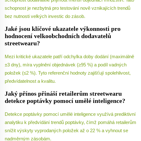
schopnost je nezbytná pro testování nově vznikajících trendů
bez nutnosti velkých investic do zásob.
Jaké jsou klíčové ukazatele výkonnosti pro
hodnocení velkoobchodních dodavatelů
streetwearu?
Mezi kritické ukazatele patří odchylka doby dodání (maximálně
±3 dny), míra vyplnění objednávek (≥95 %) a podíl vadných
položek (≤2 %). Tyto referenční hodnoty zajišťují spolehlivost,
předvídatelnost a kvalitu.
Jaký přínos přináší retailerům streetwearu
detekce poptávky pomocí umělé inteligence?
Detekce poptávky pomocí umělé inteligence využívá prediktivní
analytiku k předvídání trendů poptávky, čímž pomáhá retailerům
snížit výskyty vyprodaných položek až o 22 % a vyhnout se
nadměrným zásobám.