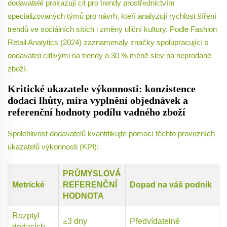
dodavatelé prokazují cit pro trendy prostřednictvím
specializovaných týmů pro návrh, kteří analyzují rychlost šíření
trendů ve sociálních sítích i změny uliční kultury. Podle Fashion
Retail Analytics (2024) zaznamenaly značky spolupracující s
dodavateli citlivými na trendy o 30 % méně slev na neprodané
zboží.
Kritické ukazatele výkonnosti: konzistence
dodací lhůty, míra vyplnění objednávek a
referenční hodnoty podílu vadného zboží
Spolehlivost dodavatelů kvantifikujte pomocí těchto provozních
ukazatelů výkonnosti (KPI):
PRŮMYSLOVÁ
Metrické
REFERENČNÍ
Dopad na váš podnik
HODNOTA
Rozptyl
±3 dny
Předvídatelné
dodacích