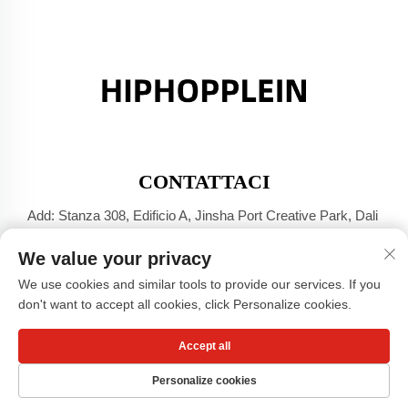
CONTATTACI
Add: Stanza 308, Edificio A, Jinsha Port Creative Park, Dali
Town, Foshan, Guangdong
We value your privacy
Tel:
+86-17304049586
We use cookies and similar tools to provide our services. If you
E-mail:
[email protected]
don't want to accept all cookies, click Personalize cookies.
Accept all
Diritti d'autore © Guangzhou Xiaohongshu Clothing Co., LTD -
Informativa sulla privacy
Personalize cookies