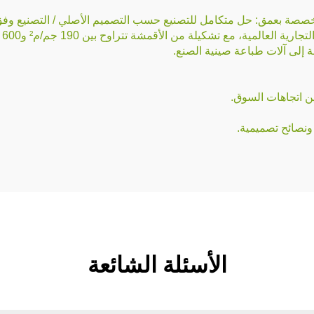
 بعمق: حل متكامل للتصنيع حسب التصميم الأصلي / التصنيع وفق المعدات
مية، مع تشكيلة من الأقمشة تتراوح بين 190 جم/م² و600 جم/م².
ونصائح تصميمية.
الأسئلة الشائعة