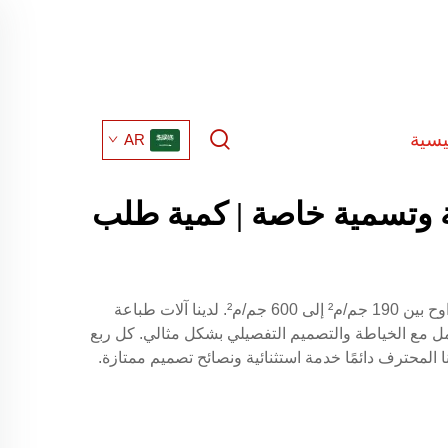
يسية
AR
 وتسمية خاصة | كمية طلب
نفس جودة القماش العالي الذي تستخدمه العلامات التجارية العالمية الرائدة في مجال الملابس، مع تشكيلة من الأقمشة تتراوح بين 190 جم/م² إلى 600 جم/م². لدينا آلات طباعة
دائمًا التعامل مع الخياطة والتصميم التفصيلي بشكل مثالي. كل ربع