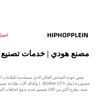
اتصل
مصنع هودي | خدمات تصنيع 
مستوردة (مثل Brother GTX...) و
سنة، نطرح أكثر من 100 تصميم جديد يدمج اتجاهات السوق. يمكننا الإنتاج السريع والتسليم في الوقت المحدد. سيوفر لك فريقنا المحترف دائمًا خدمة استثنائية ونصائح تصميم ممتازة.