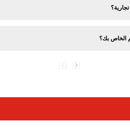
جارية؟
م الخاص بك؟