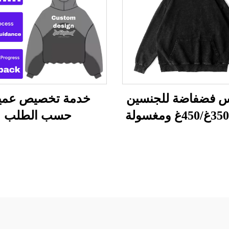
 فضفاضة للجنسين
خدمة تخصيص عمي
بوزن 350غ/450غ ومغسولة
حسب الطلب
بالحمض
(ODM/OEM)