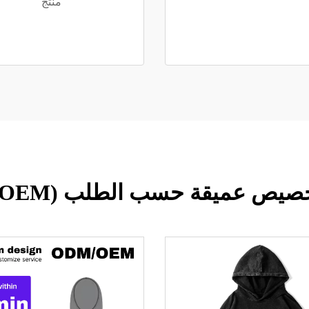
منتج
يص عميقة حسب الطلب (ODM/OEM)