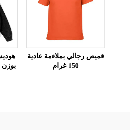
قميص رجالي بملاءمة عادية
هوديس
150 غرام