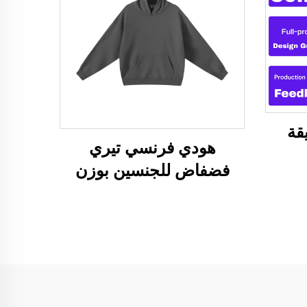
قة
هودي فرنسي تيري
فضفاض للجنسين بوزن
400غ