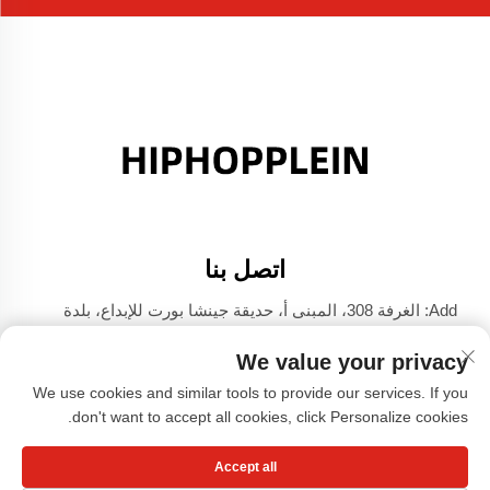
اتصل بنا
Add: الغرفة 308، المبنى أ، حديقة جينشا بورت للإبداع، بلدة
دالي، فوشان، قوانغدونغ
We value your privacy
الهاتف:
+86-17304049586
We use cookies and similar tools to provide our services. If you
البريد الإلكتروني:
[email protected]
don't want to accept all cookies, click Personalize cookies.
Accept all
حقوق الطبع والنشر © شركة قوانغتشو شياوهونغشو للملابس،