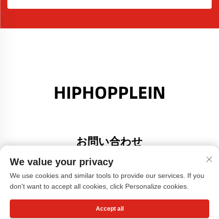
お問い合わせ
Add: 広東省佛山市大里町金沙港創意園A棟308号室
We value your privacy
電話番号：
+86-17304049586
We use cookies and similar tools to provide our services. If you
don't want to accept all cookies, click Personalize cookies.
メールアドレス：
[email protected]
Accept all