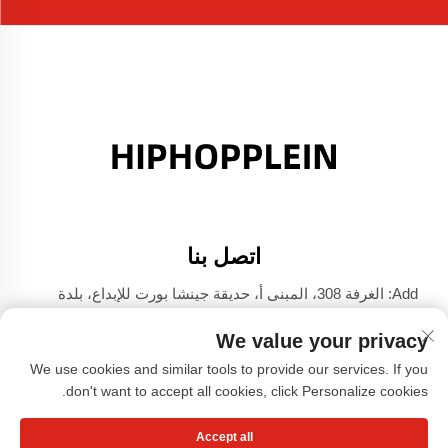
اتصل بنا
Add: الغرفة 308، المبنى أ، حديقة جينشا بورت للإبداع، بلدة
دالي، فوشان، قوانغدونغ
We value your privacy
الهاتف:
+86-17304049586
We use cookies and similar tools to provide our services. If you
البريد الإلكتروني:
[email protected]
don't want to accept all cookies, click Personalize cookies.
Accept all
حقوق الطبع والنشر © شركة قوانغتشو شياوهونغشو للملابس،