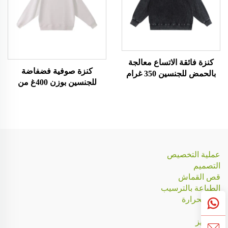
كنزة فائقة الاتساع معالجة
كنزة صوفية فضفاضة
بالحمض للجنسين 350 غرام
للجنسين بوزن 400غ من
قماش التيري الفرنسي
عملية التخصيص
التصميم
قص القماش
الطباعة بالترسيب
نقل الحرارة
قطع
التطريز