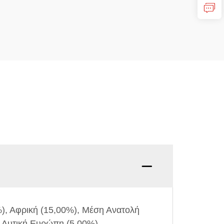
Ε:Είστ
%), Αφρική (15,00%), Μέση Ανατολή
, Δυτική Ευρώπη (5,00%),