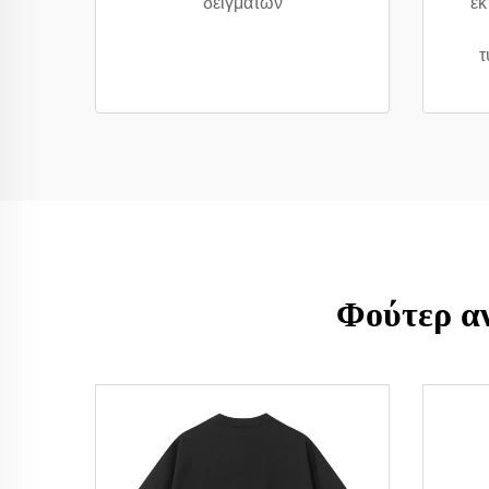
δειγμάτων
εκ
τ
Φούτερ αν