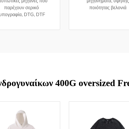
τυπωτικές μηχανές που
μηχανήματα, υψηλής
παρέχουν σερικό
ποιότητας βελονιά
υπογραφία, DTG, DTF
δρογυναίκων 400G oversized Fr