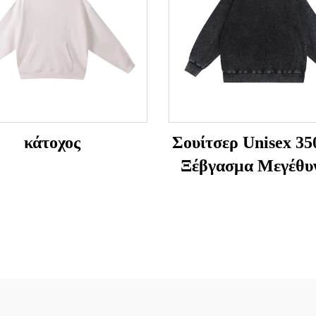
κάτοχος
Σουίτσερ Unisex 35
Ξέβγασμα Μεγέθυ