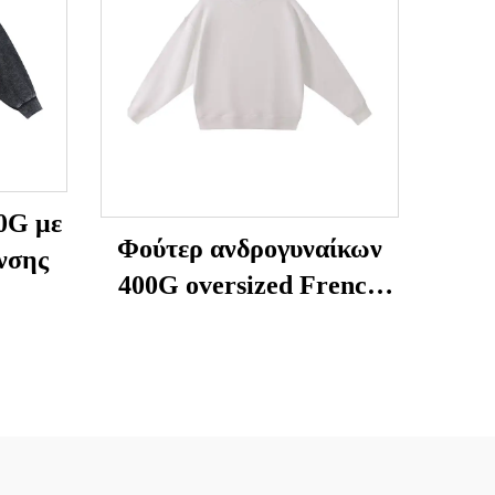
0G με
Φούτερ ανδρογυναίκων
νσης
400G oversized French
Terry