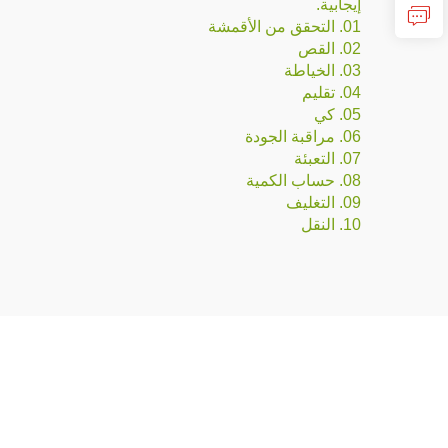
إيجابية.
01. التحقق من الأقمشة
02. القص
03. الخياطة
04. تقليم
05. كي
06. مراقبة الجودة
07. التعبئة
08. حساب الكمية
09. التغليف
10. النقل