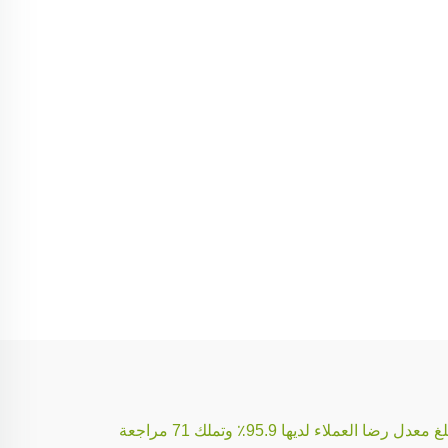
هذا التاجر هو شركة تصنيع وتجارة، تقوم في المقام الأول بتصدير منتجاتها إلى الولايات المتحدة الأمريكية واليابان وسنغافورة، ويبلغ معدل رضا العملاء لديها 95.9٪ وتملك 71 مراجعة