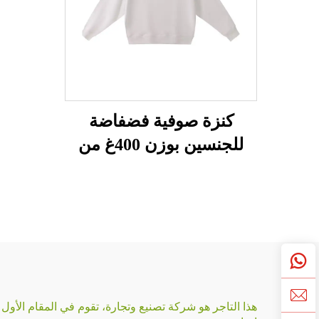
كنزة صوفية فضفاضة
للجنسين بوزن 400غ من
قماش التيري الفرنسي