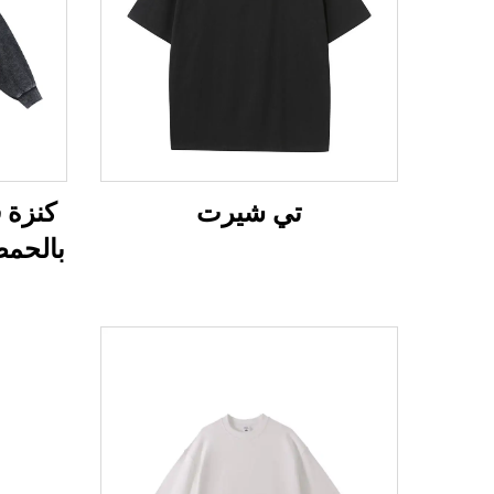
تي شيرت
كنزة ف
بالحمض ل