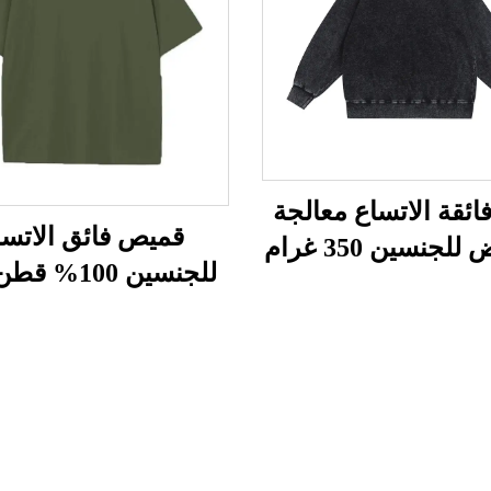
ائقة الاتساع معالجة
قميص فائق الاتسا
لجنسين 350 غرام
غرام