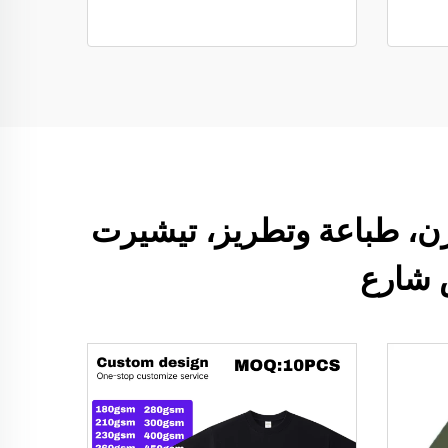
ن، طباعة وتطريز، تيشيرت
 شارع