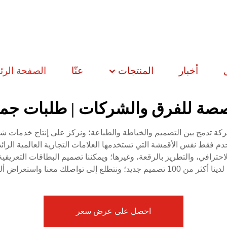
أخبار
المنتجات
عنّا
الصفحة الرئ
صة للفرق والشركات | طلبات جملة
 HIPHOPPLEIN في عام 2008؛ وهي شركة تدمج بين التصميم والخياطة والطباعة؛ ونركز على إ
 فقط نفس الأقمشة التي تستخدمها العلامات التجارية العالمية الرا
لاحترافي، والتطريز بالرقعة، وغيرها؛ ويمكننا تصميم البطاقات التعريفي
ونتطلع إلى تواصلك معنا واستعراض ألبوم منتجاتنا.
احصل على عرض سعر