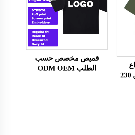
قميص مخصص حسب
ع
الطلب ODM OEM
للجنسين 100% قطن 230