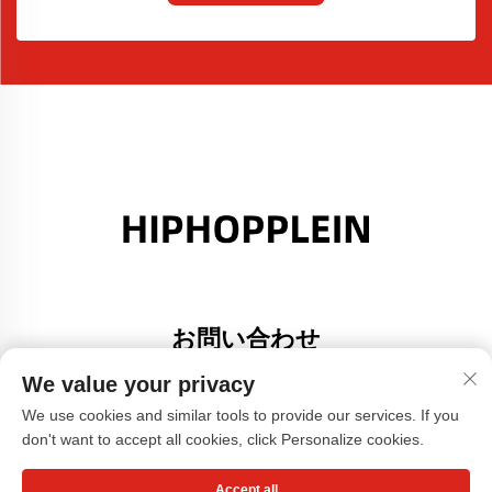
お問い合わせ
Add: 広東省佛山市大里町金沙港創意園A棟308号室
We value your privacy
電話番号：
+86-17304049586
We use cookies and similar tools to provide our services. If you
don't want to accept all cookies, click Personalize cookies.
メールアドレス：
[email protected]
Accept all