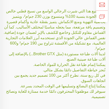
تم تصنيع هذا التي شيرت الرجالي الواسع من نسيج قطني خالص
عالي الجودة بنسبة 100% ومنسوج بوزن 230 جم/م²، ويتميز
بخاصية التهوية ومنع الانكماش. يتميز بقصّة عادية وأكمام قصيرة
وتصميم ياقة مرتفعة، مما يجعله مناسبًا لمختلف الأساليب. كما أن
القماش مقاوم للتكتل وخاضع للكشف بالإبر لضمان جودة إضافية.
نفس القماش عالي الجودة الذي تستخدمه أبرز العلامات التجارية
العالمية، مع تشكيلة من الأقمشة تتراوح بين 190 جم/م² و600
جم/م².
لدينا آلات طباعة مستوردة (مثل Brother GTX...) بالإضافة إلى
آلات طباعة صينية الصنع.
يمكننا إتمام طباعة نقل الحرارة للمواد الخاصة.
نُنجز خياطة التفاصيل دائمًا بشكل مثالي.
في كل ربع سنة، نطرح أكثر من 100 تصميم جديد يجمع بين
اتجاهات السوق.
يمكننا إنتاج البضائع وتسليمها في الوقت المحدد بسرعة.
سيوفر لك موظفونا المحترفون دائمًا خدمة ممتازة للغاية ونصائح
تصميمية.