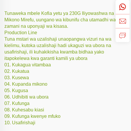
Tunaweka mbele Kofia yetu ya 230G Iliyowashwa na
Mikono Mirefu, uungano wa kibunifu cha utamadhi wa
zamani na uponyaji wa kisasa.
Production Line
Tuna mstari wa uzalishaji unaopangwa vizuri na wa
kielimu, kutoka uzalishaji hadi ukaguzi wa ubora na
usafirishaji, ili kuhakikisha kwamba bidhaa yako
itapokelewa kwa garanti kamili ya ubora
01. Kukagua vitambaa
02. Kukatua
03. Kusewa
04. Kupanda mikono
05. Kugusa
06. Udhibiti wa ubora
07. Kufunga
08. Kuhesabu kiasi
09. Kufunga kwenye mfuko
10. Usafirishaji