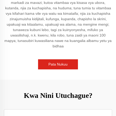
markadi za mavazi; kutoa vitambaa vya kisasa vya ubora,
kutanda, njia za kuchapisha, na huduma; tuna tumia tu vitambaa
vya kifahari kama vile vya watu wa kimataifa; njia za kuchapisha
zinajumuisha kidijitali, kufunga, kupanda, chapisho la skrini,
upakuaji wa kitaalamu, upakuaji wa alama, na mengine mengi;
tunaweza kubuni lebo, tagi za kuinyonyesha, mifuko ya
uwasilishaji, n.k. kwenu; kila robo, tuna zaidi ya maoni 100
mapya; tunasubiri kuwasiliana nawe na kuangalia albamu yetu ya
bidhaa
Pata Nukuu
Kwa Nini Utuchague?