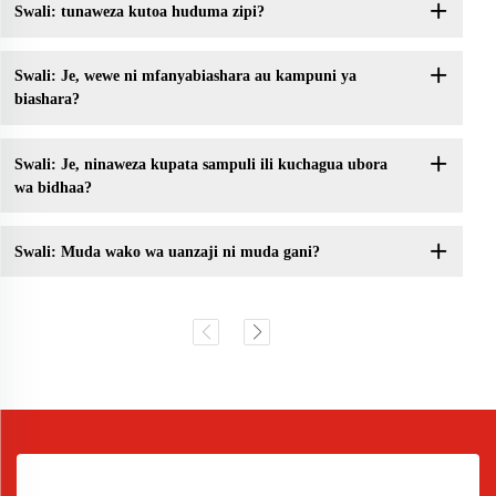
Swali: tunaweza kutoa huduma zipi?
Swali: Je, wewe ni mfanyabiashara au kampuni ya
biashara?
Swali: Je, ninaweza kupata sampuli ili kuchagua ubora
wa bidhaa?
Swali: Muda wako wa uanzaji ni muda gani?