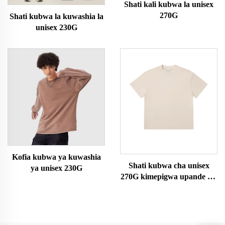
Shati kali kubwa la unisex
270G
Shati kubwa la kuwashia la
unisex 230G
Kofia kubwa ya kuwashia
Shati kubwa cha unisex
ya unisex 230G
270G kimepigwa upande wa
juu