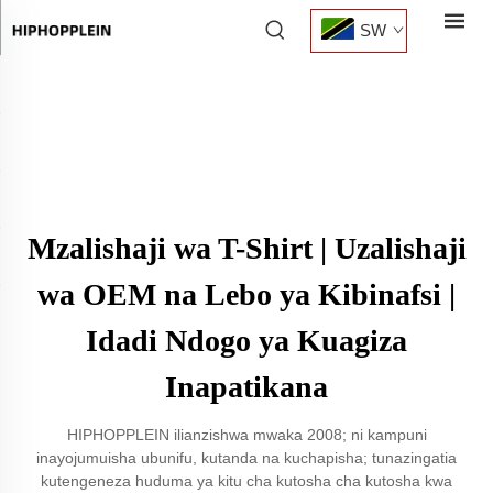
SW
Mzalishaji wa T-Shirt | Uzalishaji
wa OEM na Lebo ya Kibinafsi |
Idadi Ndogo ya Kuagiza
Inapatikana
HIPHOPPLEIN ilianzishwa mwaka 2008; ni kampuni
inayojumuisha ubunifu, kutanda na kuchapisha; tunazingatia
kutengeneza huduma ya kitu cha kutosha cha kutosha kwa