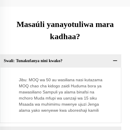
Masaúli yanayotuliwa mara
kadhaa?
Swali: Tunakufanya nini kwako?
Sw
Jibu: MOQ wa 50 au wasiliana nasi kutazama
MOQ chao cha kidogo zaidi Huduma bora ya
mawasiliano Sampuli ya alama binafsi na
mchoro Muda mfupi wa uanzaji wa 15 siku
Msaada wa muhimimu mwenye ujuzi Jenga
alama yako wenyewe kwa uboreshaji kamili