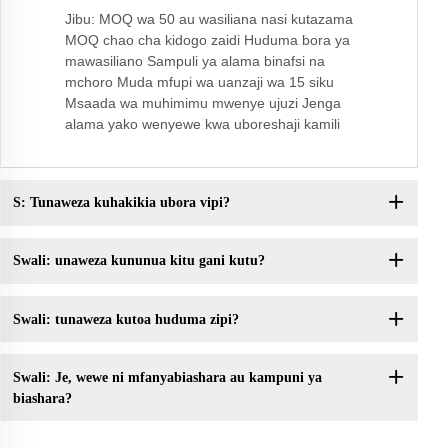
Jibu: MOQ wa 50 au wasiliana nasi kutazama
MOQ chao cha kidogo zaidi Huduma bora ya
mawasiliano Sampuli ya alama binafsi na
mchoro Muda mfupi wa uanzaji wa 15 siku
Msaada wa muhimimu mwenye ujuzi Jenga
alama yako wenyewe kwa uboreshaji kamili
S: Tunaweza kuhakikia ubora vipi?
Swali: unaweza kununua kitu gani kutu?
Swali: tunaweza kutoa huduma zipi?
Swali: Je, wewe ni mfanyabiashara au kampuni ya
biashara?