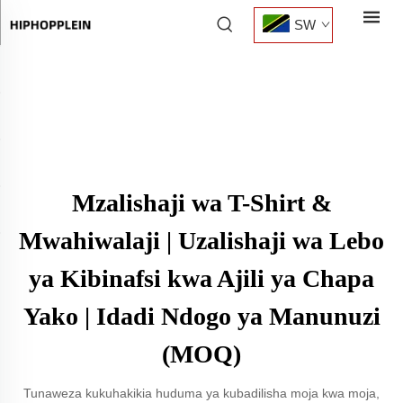
SW
Mzalishaji wa T-Shirt &
Mwahiwalaji | Uzalishaji wa Lebo
ya Kibinafsi kwa Ajili ya Chapa
Yako | Idadi Ndogo ya Manunuzi
(MOQ)
Tunaweza kukuhakikia huduma ya kubadilisha moja kwa moja,