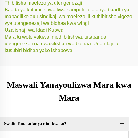
Thibitisha maelezo ya utengenezaji
Baada ya kuthibitishwa kwa sampuli, tutafanya baadhi ya
mabadiliko au usindikaji wa maelezo ili kuthibitisha vigezo
vya utengenezaji wa bidhaa kwa wingi
Uzalishaji Wa Idadi Kubwa
Mara tu wote yakiwa imethibitishwa, tutapanga
utengenezaji na uwasilishaji wa bidhaa. Unahitaji tu
kusubiri bidhaa yako ishapewa.
Maswali Yanayoulizwa Mara kwa
Mara
Swali: Tunakufanya nini kwako?
Sw
wa