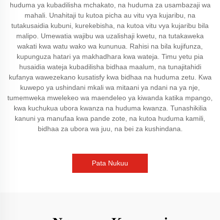
huduma ya kubadilisha mchakato, na huduma za usambazaji wa
mahali. Unahitaji tu kutoa picha au vitu vya kujaribu, na
tutakusaidia kubuni, kurekebisha, na kutoa vitu vya kujaribu bila
malipo. Umewatia wajibu wa uzalishaji kwetu, na tutakaweka
wakati kwa watu wako wa kununua. Rahisi na bila kujifunza,
kupunguza hatari ya makhadhara kwa wateja. Timu yetu pia
husaidia wateja kubadilisha bidhaa maalum, na tunajitahidi
kufanya wawezekano kusatisfy kwa bidhaa na huduma zetu. Kwa
kuwepo ya ushindani mkali wa mitaani ya ndani na ya nje,
tumemweka mwelekeo wa maendeleo ya kiwanda katika mpango,
kwa kuchukua ubora kwanza na huduma kwanza. Tunashikilia
kanuni ya manufaa kwa pande zote, na kutoa huduma kamili,
bidhaa za ubora wa juu, na bei za kushindana.
Pata Nukuu