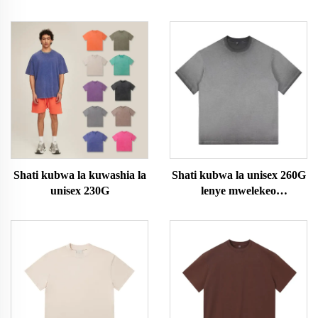
Shati kubwa la kuwashia la
Shati kubwa la unisex 260G
unisex 230G
lenye mwelekeo
unaopanuka