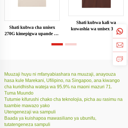
Shati kubwa kali wa
Shati kubwa cha unisex
kuwashia wa unisex 350G
270G kimepigwa upande wa
juu
Muuzaji huyu ni mfanyabiashara na muuzaji, anayouza
hasa kule Marekani, Ufilipino, na Singapoo, ana kiwango
cha kuridhisha wateja wa 95.9% na maoni mazuri 71.
Tuma Muundo
Tutumie kifurushi chako cha teknolojia, picha au rasimu na
tuambie mawazo yako
Utengenezaji wa sampuli
Baada ya kuishapoa mawasiliano ya ubunifu,
tutatengeneza sampuli