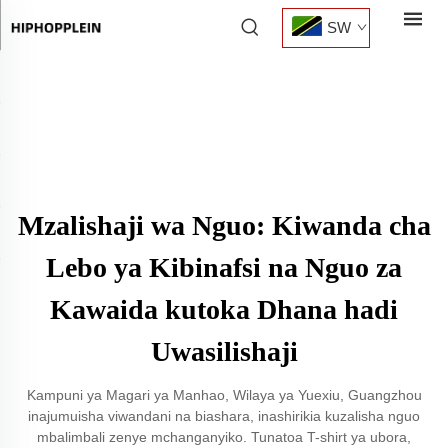
SW
Mzalishaji wa Nguo: Kiwanda cha
Lebo ya Kibinafsi na Nguo za
Kawaida kutoka Dhana hadi
Uwasilishaji
Kampuni ya Magari ya Manhao, Wilaya ya Yuexiu, Guangzhou
inajumuisha viwandani na biashara, inashirikia kuzalisha nguo
mbalimbali zenye mchanganyiko. Tunatoa T-shirt ya ubora,