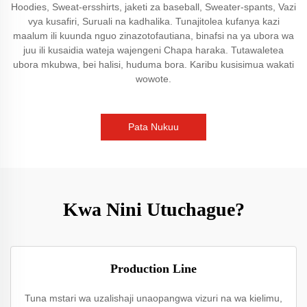
Hoodies, Sweat-ersshirts, jaketi za baseball, Sweater-spants, Vazi
vya kusafiri, Suruali na kadhalika. Tunajitolea kufanya kazi
maalum ili kuunda nguo zinazotofautiana, binafsi na ya ubora wa
juu ili kusaidia wateja wajengeni Chapa haraka. Tutawaletea
ubora mkubwa, bei halisi, huduma bora. Karibu kusisimua wakati
wowote.
Pata Nukuu
Kwa Nini Utuchague?
Production Line
Tuna mstari wa uzalishaji unaopangwa vizuri na wa kielimu,