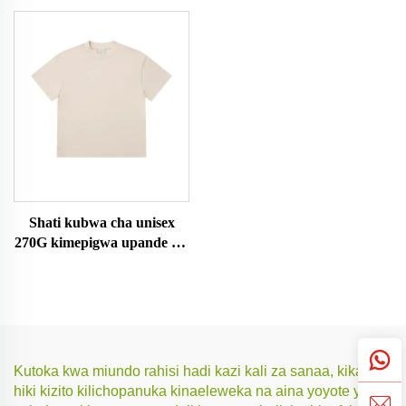
Shati kubwa cha unisex
270G kimepigwa upande wa
juu
Kutoka kwa miundo rahisi hadi kazi kali za sanaa, kikapu
hiki kizito kilichopanuka kinaeleweka na aina yoyote ya