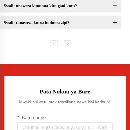
Swali: unaweza kununua kitu gani kutu?
Swali: tunaweza kutoa huduma zipi?
Pata Nukuu ya Bure
Mwakilishi wetu atakuwasiliana nawe hivi karibuni.
Barua pepe
0/100