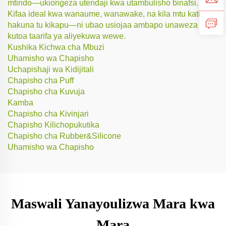
mtindo—ukiongeza utendaji kwa utambulisho binafsi.
Kifaa ideal kwa wanaume, wanawake, na kila mtu kati yao,
hakuna tu kikapu—ni ubao usiojaa ambapo unaweza
kutoa taarifa ya aliyekuwa wewe.
Kushika Kichwa cha Mbuzi
Uhamisho wa Chapisho
Uchapishaji wa Kidijitali
Chapisho cha Puff
Chapisho cha Kuvuja
Kamba
Chapisho cha Kivinjari
Chapisho Kilichopukutika
Chapisho cha Rubber&Silicone
Uhamisho wa Chapisho
Maswali Yanayoulizwa Mara kwa
Mara