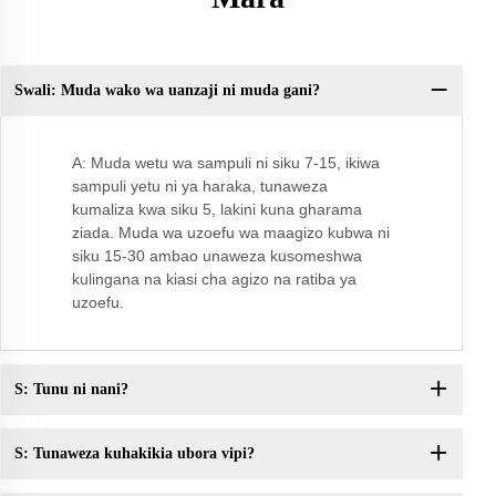
Swali: Muda wako wa uanzaji ni muda gani?
Sw
bi
A: Muda wetu wa sampuli ni siku 7-15, ikiwa
sampuli yetu ni ya haraka, tunaweza
kumaliza kwa siku 5, lakini kuna gharama
ziada. Muda wa uzoefu wa maagizo kubwa ni
siku 15-30 ambao unaweza kusomeshwa
kulingana na kiasi cha agizo na ratiba ya
uzoefu.
S: Tunu ni nani?
S: Tunaweza kuhakikia ubora vipi?