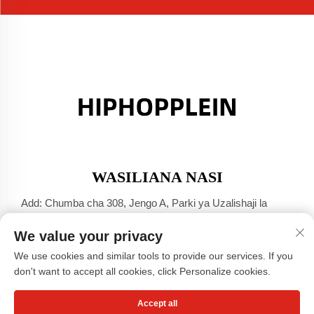
WASILIANA NASI
Add: Chumba cha 308, Jengo A, Parki ya Uzalishaji la
Jinsha Port, Mji wa Dali, Foshan, Guangdong
We value your privacy
Simu:
+86-17304049586
We use cookies and similar tools to provide our services. If you
Barua Pepe:
[email protected]
don't want to accept all cookies, click Personalize cookies.
Accept all
Copyright © Kampuni ya Magazi ya Guangzhou Xiaohongshu,