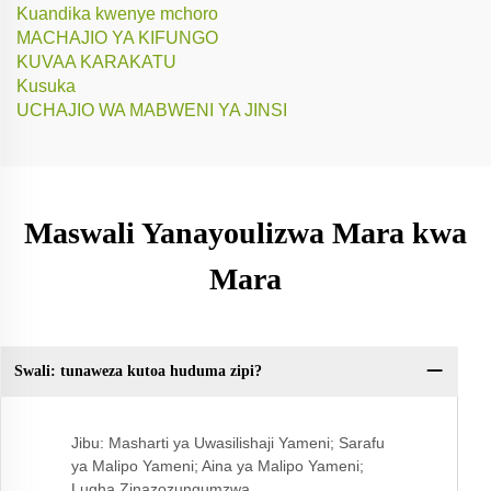
Kuandika kwenye mchoro
MACHAJIO YA KIFUNGO
KUVAA KARAKATU
Kusuka
UCHAJIO WA MABWENI YA JINSI
Maswali Yanayoulizwa Mara kwa
Mara
Swali: tunaweza kutoa huduma zipi?
Sw
Jibu: Masharti ya Uwasilishaji Yameni; Sarafu
ya Malipo Yameni; Aina ya Malipo Yameni;
Lugha Zinazozungumzwa.