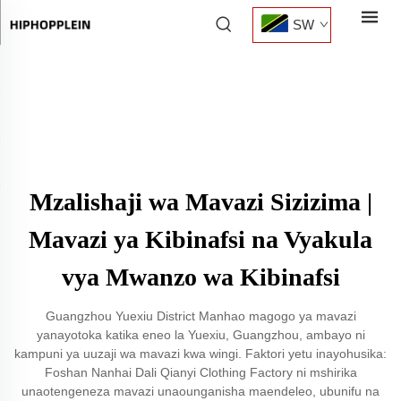
SW
Mzalishaji wa Mavazi Sizizima |
Mavazi ya Kibinafsi na Vyakula
vya Mwanzo wa Kibinafsi
Guangzhou Yuexiu District Manhao magogo ya mavazi
yanayotoka katika eneo la Yuexiu, Guangzhou, ambayo ni
kampuni ya uuzaji wa mavazi kwa wingi. Faktori yetu inayohusika:
Foshan Nanhai Dali Qianyi Clothing Factory ni mshirika
unaotengeneza mavazi unaounganisha maendeleo, ubunifu na