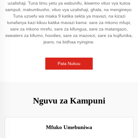
uzalishaji. Tuna timu yetu ya wabunifu, ikiwemo vituo vya kutoa
sampuli, makumbusho, vituo vya uzalishaji, ghala, na mengineyo.
Tuna uzoefu wa miaka 9 katika sekta ya mavazi, na kizazi
tunafanya kazi kikuu katika mavazi kama: sare za mkono mfupi,
sare za mkono mrefu, sare za kifungua, sare za matangazo,
sweaters za kifumo, hoodies, sare za mazoezi, sare za kujifunika,
jeans, na bidhaa nyingine.
Pata Nukuu
Nguvu za Kampuni
Mfuko Umebuniwa