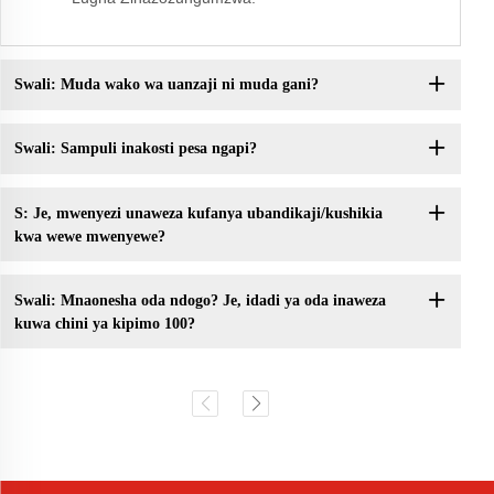
Swali: Muda wako wa uanzaji ni muda gani?
Swali: Sampuli inakosti pesa ngapi?
S: Je, mwenyezi unaweza kufanya ubandikaji/kushikia
kwa wewe mwenyewe?
Swali: Mnaonesha oda ndogo? Je, idadi ya oda inaweza
kuwa chini ya kipimo 100?