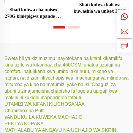
Shati kubwa kali wa
Shati kubwa cha unisex
kuwashia wa unisex 350G
270G kimepigwa upande wa
juu
Sweta hii ya kizimuzimu inayotokana na kitani kikamilifu
kina uzito wa kitambaa cha 460GSM, unatoa uzuiaji na
comfort. Inajulikana kwa umbo lake huru, mikono ya
raglan, na dizaini iliyochapishwa, inachanganya mtindo wa
mitumba ya kioo na matumizi yake halisi. Chaguzi za
ubunifu zinajumuisha chapisho la logo au upigaji kwa
makini ili kukidhi mapendeleo tofauti.
UTAMIZI WA KIFANI KILICHOSANAA
Chapisho cha Puff
sANDUKU LA KUWEKA MACHAJIO
PENI YA KUPAKA
MATHALABU YA ANGAVU NA UCHAJIO WA SKRINI