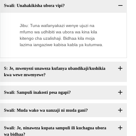
Swali: Unahakikisha ubora vipi?
Sw
Jibu: Tuna wafanyakazi wenye ujuzi na
mfumo wa udhibiti wa ubora wa kina kila
kitengo cha uzalishaji. Bidhaa kila moja
lazima iangaziwe kabisa kabla ya kutumwa.
S: Je, mwenyezi unaweza kufanya ubandikaji/kushikia
kwa wewe mwenyewe?
Swali: Sampuli inakosti pesa ngapi?
Swali: Muda wako wa uanzaji ni muda gani?
Swali: Je, ninaweza kupata sampuli ili kuchagua ubora
wa bidhaa?