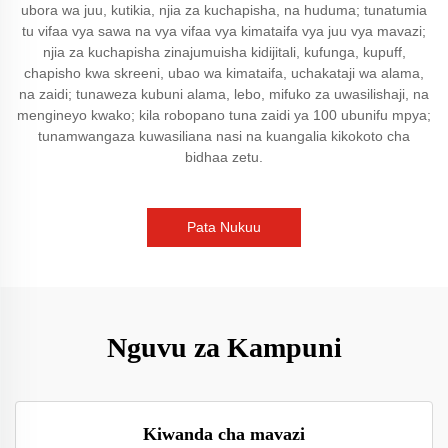
ubora wa juu, kutikia, njia za kuchapisha, na huduma; tunatumia
tu vifaa vya sawa na vya vifaa vya kimataifa vya juu vya mavazi;
njia za kuchapisha zinajumuisha kidijitali, kufunga, kupuff,
chapisho kwa skreeni, ubao wa kimataifa, uchakataji wa alama,
na zaidi; tunaweza kubuni alama, lebo, mifuko za uwasilishaji, na
mengineyo kwako; kila robopano tuna zaidi ya 100 ubunifu mpya;
tunamwangaza kuwasiliana nasi na kuangalia kikokoto cha
bidhaa zetu.
Pata Nukuu
Nguvu za Kampuni
Kiwanda cha mavazi