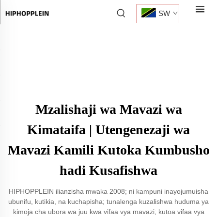
SW
Mzalishaji wa Mavazi wa
Kimataifa | Utengenezaji wa
Mavazi Kamili Kutoka Kumbusho
hadi Kusafishwa
HIPHOPPLEIN ilianzisha mwaka 2008; ni kampuni inayojumuisha
ubunifu, kutikia, na kuchapisha; tunalenga kuzalishwa huduma ya
kimoja cha ubora wa juu kwa vifaa vya mavazi; kutoa vifaa vya