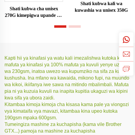
Shati kubwa kali wa
Shati kubwa cha unisex
kuwashia wa unisex 350G
270G kimepigwa upande wa
juu
Kapti hii ya kinafasi ya watu kali imezalishwa kutoka kwa
mafuta ya kinafasi ya 100% mafuta ya kuvuli yenye uzito
wa 230gsm, inatoa uwezo wa kupumziko na sifa za kuzuia
kushusha. Ina mfano wa kawaida, mikono fupi, na muundo
wa kikoi, ikiifanya iwe sawa na mitindo mbalimbali. Mafuta
pia ni ya kuzuia kuvuli na inapita kupitia ukaguzi wa kipini
kwa sifa ya ubora zaidi.
Kitambaa kimoja kimoja cha kisasa kama pale ya viongozi
vya kimataifa vya mavazi, kitambaa kina upeo kutoka
190gsm mpaka 600gsm.
Tumeingiza mashine za kuchapisha (kama vile Brother
GTX...) pamoja na mashine za kuchapisha