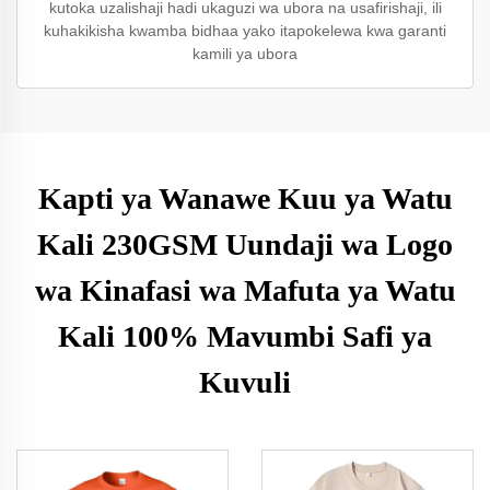
kutoka uzalishaji hadi ukaguzi wa ubora na usafirishaji, ili
kuhakikisha kwamba bidhaa yako itapokelewa kwa garanti
kamili ya ubora
Kapti ya Wanawe Kuu ya Watu
Kali 230GSM Uundaji wa Logo
wa Kinafasi wa Mafuta ya Watu
Kali 100% Mavumbi Safi ya
Kuvuli