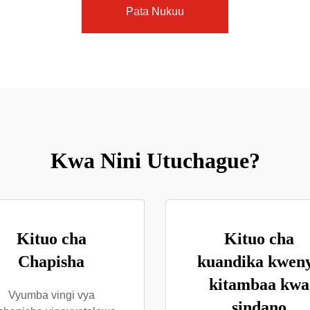
Pata Nukuu
Kwa Nini Utuchague?
Kituo cha
Kituo cha
Chapisha
kuandika kwen
kitambaa kwa
Vyumba vingi vya
sindano