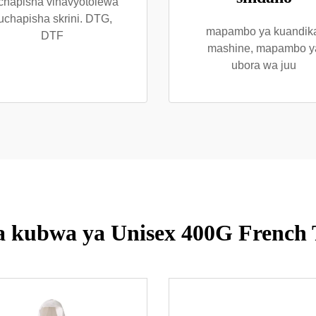
chapisha vinavyotolewa
uchapisha skrini. DTG,
mapambo ya kuandik
DTF
mashine, mapambo y
ubora wa juu
a kubwa ya Unisex 400G French 