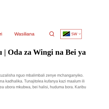
i
Wasiliana
SW
 | Oda za Wingi na Bei ya
 kuzalisha nguo mbalimbali zenye mchanganyiko.
 na kadhalika. Tunajitolea kufanya kazi maalum ili
tea ubora mkubwa, bei halisi, huduma bora. Karibu