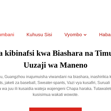
umbani
Kuhusu Sisi
Vyombo
Habar
a kibinafsi kwa Biashara na Timu
Uuzaji wa Maneno
, Guangzhou inajumuisha viwandani na biashara, inashirikia
s, jaketi za baseball, Sweater-spants, Vazi vya kusafiri, Suruali
a wa juu ili kusaidia wateja wajengeni Chapa haraka. Tutawale
kusisimua wakati wowote.