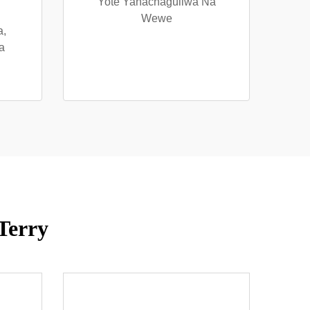
Yote Yanachaguliwa Na
Wewe
a,
a
Terry