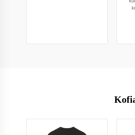
ku
k
Kofi