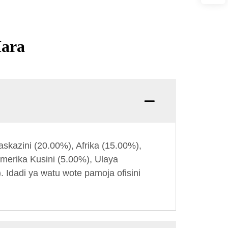
Mara
Swali:
kazini (20.00%), Afrika (15.00%),
Amerika Kusini (5.00%), Ulaya
 Idadi ya watu wote pamoja ofisini