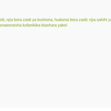
 njia bora zaidi ya kushona, huduma bora zaidi; njia sahihi ya 
tunawezesha kufanikika biashara yako!