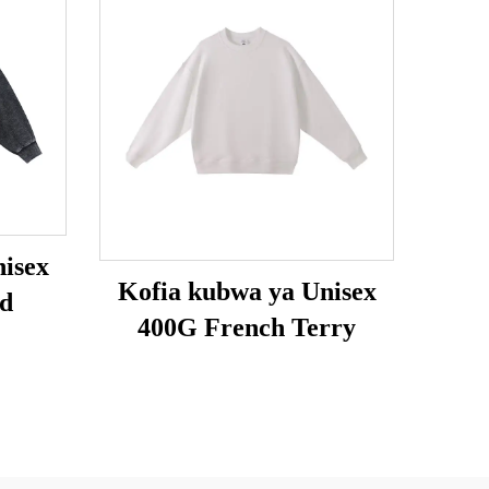
isex
Kofia kubwa ya Unisex
d
400G French Terry