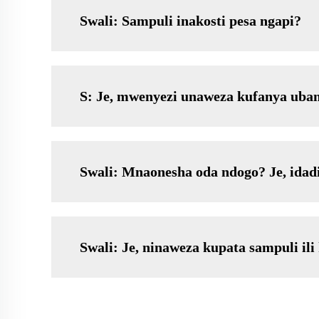
Swali: Sampuli inakosti pesa ngapi?
S: Je, mwenyezi unaweza kufanya uba
Swali: Mnaonesha oda ndogo? Je, idad
Swali: Je, ninaweza kupata sampuli il