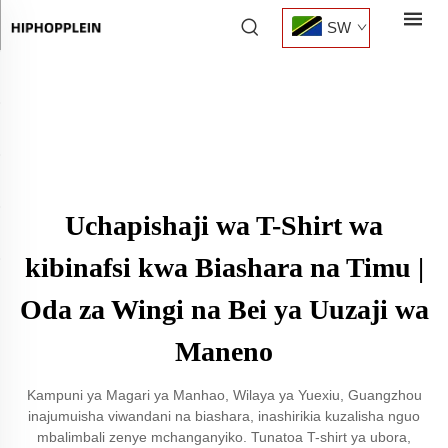
SW
Uchapishaji wa T-Shirt wa
kibinafsi kwa Biashara na Timu |
Oda za Wingi na Bei ya Uuzaji wa
Maneno
Kampuni ya Magari ya Manhao, Wilaya ya Yuexiu, Guangzhou
inajumuisha viwandani na biashara, inashirikia kuzalisha nguo
mbalimbali zenye mchanganyiko. Tunatoa T-shirt ya ubora,