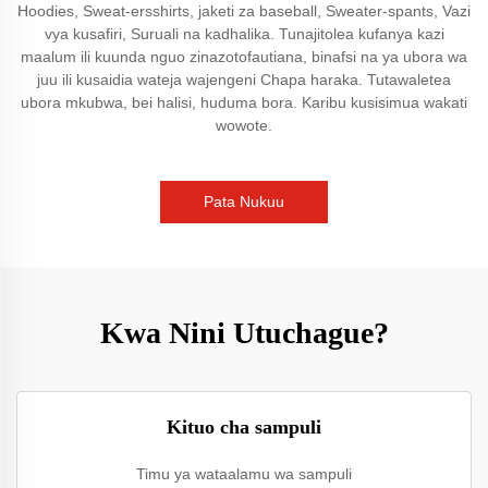
Hoodies, Sweat-ersshirts, jaketi za baseball, Sweater-spants, Vazi
vya kusafiri, Suruali na kadhalika. Tunajitolea kufanya kazi
maalum ili kuunda nguo zinazotofautiana, binafsi na ya ubora wa
juu ili kusaidia wateja wajengeni Chapa haraka. Tutawaletea
ubora mkubwa, bei halisi, huduma bora. Karibu kusisimua wakati
wowote.
Pata Nukuu
Kwa Nini Utuchague?
Kituo cha sampuli
Timu ya wataalamu wa sampuli