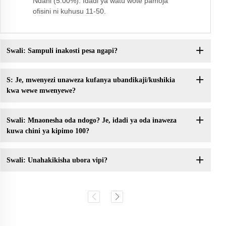
Ndani (5.00%). Idadi ya watu wote pamoja
ofisini ni kuhusu 11-50.
Swali: Sampuli inakosti pesa ngapi?
S: Je, mwenyezi unaweza kufanya ubandikaji/kushikia
kwa wewe mwenyewe?
Swali: Mnaonesha oda ndogo? Je, idadi ya oda inaweza
kuwa chini ya kipimo 100?
Swali: Unahakikisha ubora vipi?