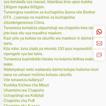
vya kimataifa vya mavazi, kitambaa kina upeo kutoka
190gsm mpaka 600gsm.
Tumeingiza mashine za kuchapisha (kama vile Brother
GTX...) pamoja na mashine za kuchapisha
zilizotengenezwa China.
Tunaweza kumaliza utayarishaji wa chapisho kwa njia ya
joto kwa vitu vya maudhui maalum.
Kazi yetu ya kutiwa na ubunifu wa maelezo ni daima bora
sana.
Kila robo, tuna ziada ya miundo 100 ipya inayowahili
vipengele vya bei tukio.
Tunaweza kuprodukta haraka na kutuma bidhaa wakati
wake.
Wafanyakazi wetu watawala daima kutupa huduma nzuri
sana na ushauri muhimu kuhusu ubunifu.
Vile tunaweza kufanya?
Kushika Kichwa cha Mbuzi
Uhamisho wa Chapisho
Uchapishaji wa Kidijitali
Chapisho cha Puff
Chapisho cha Kuvuja