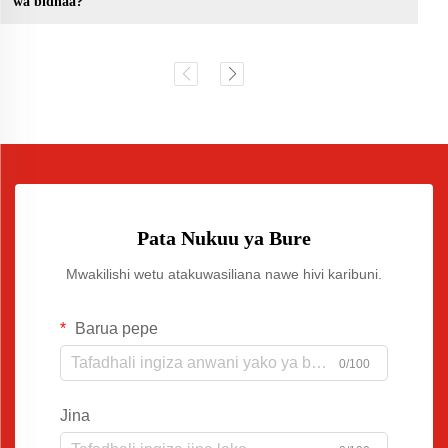
wa bidhaa?
Pata Nukuu ya Bure
Mwakilishi wetu atakuwasiliana nawe hivi karibuni.
Barua pepe
0/100
Jina