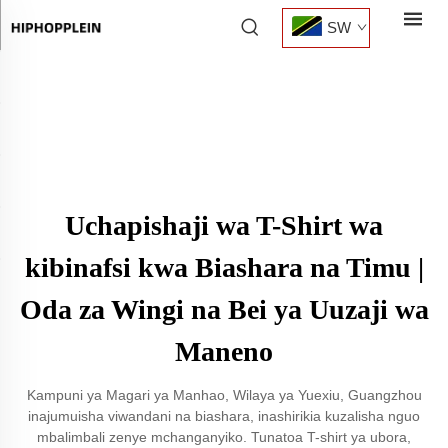
SW
Uchapishaji wa T-Shirt wa
kibinafsi kwa Biashara na Timu |
Oda za Wingi na Bei ya Uuzaji wa
Maneno
Kampuni ya Magari ya Manhao, Wilaya ya Yuexiu, Guangzhou
inajumuisha viwandani na biashara, inashirikia kuzalisha nguo
mbalimbali zenye mchanganyiko. Tunatoa T-shirt ya ubora,