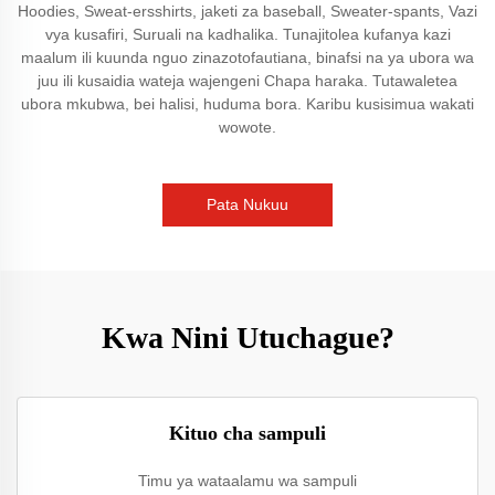
Hoodies, Sweat-ersshirts, jaketi za baseball, Sweater-spants, Vazi
vya kusafiri, Suruali na kadhalika. Tunajitolea kufanya kazi
maalum ili kuunda nguo zinazotofautiana, binafsi na ya ubora wa
juu ili kusaidia wateja wajengeni Chapa haraka. Tutawaletea
ubora mkubwa, bei halisi, huduma bora. Karibu kusisimua wakati
wowote.
Pata Nukuu
Kwa Nini Utuchague?
Kituo cha sampuli
Timu ya wataalamu wa sampuli