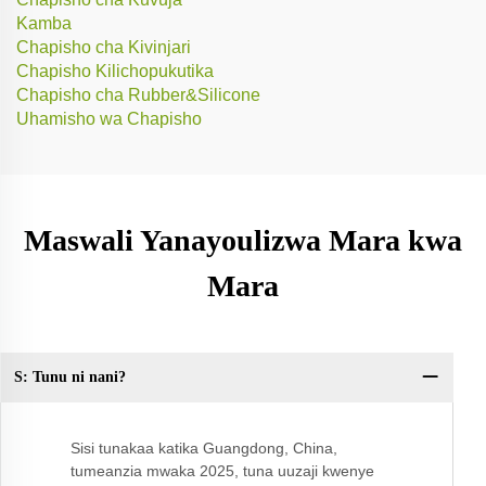
Kamba
Chapisho cha Kivinjari
Chapisho Kilichopukutika
Chapisho cha Rubber&Silicone
Uhamisho wa Chapisho
Maswali Yanayoulizwa Mara kwa
Mara
S: Tunu ni nani?
Sw
bi
Sisi tunakaa katika Guangdong, China,
tumeanzia mwaka 2025, tuna uuzaji kwenye