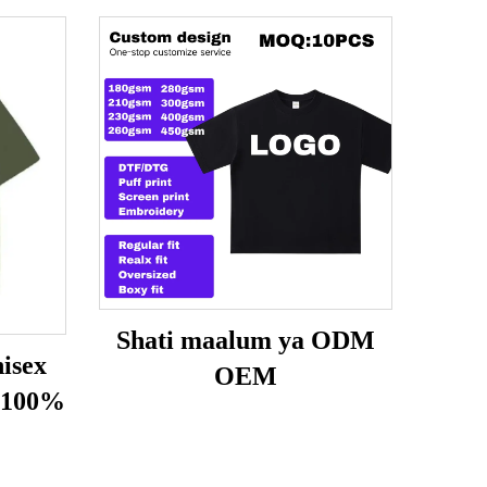
Shati maalum ya ODM
isex
OEM
 100%