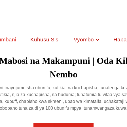
umbani
Kuhusu Sisi
Vyombo
Habar
 Mabosi na Makampuni | Oda Ki
Nembo
inayojumuisha ubunifu, kutikia, na kuchapisha; tunalenga k
utikia, njia za kuchapisha, na huduma; tunatumia tu vifaa vya s
nga, kupuff, chapisho kwa skreeni, ubao wa kimataifa, uchakataji
 robopano tuna zaidi ya 100 ubunifu mpya; tunamwangaza kuwasi