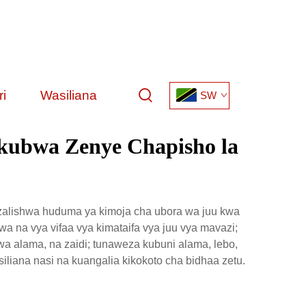
i
Wasiliana
SW
kubwa Zenye Chapisho la
uzalishwa huduma ya kimoja cha ubora wa juu kwa
awa na vya vifaa vya kimataifa vya juu vya mavazi;
 wa alama, na zaidi; tunaweza kubuni alama, lebo,
liana nasi na kuangalia kikokoto cha bidhaa zetu.