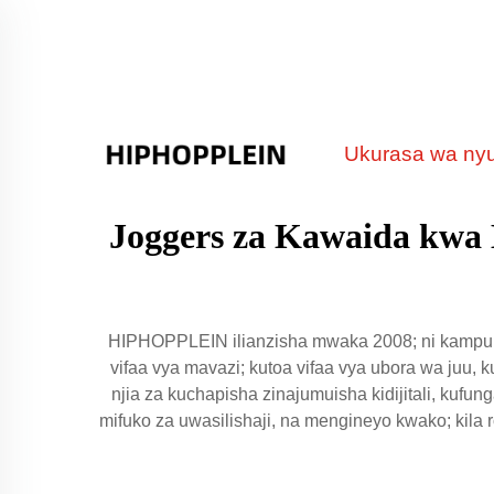
Ukurasa wa ny
Joggers za Kawaida kwa
HIPHOPPLEIN ilianzisha mwaka 2008; ni kampuni 
vifaa vya mavazi; kutoa vifaa vya ubora wa juu, k
njia za kuchapisha zinajumuisha kidijitali, kufu
mifuko za uwasilishaji, na mengineyo kwako; kila