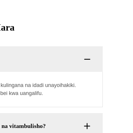
Mara
Swali:
 kulingana na idadi unayoihakiki.
bei kwa uangalifu.
o na vitambulisho?