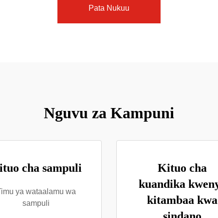
Pata Nukuu
Nguvu za Kampuni
ituo cha sampuli
Kituo cha
kuandika kwen
Timu ya wataalamu wa
kitambaa kwa
sampuli
sindano