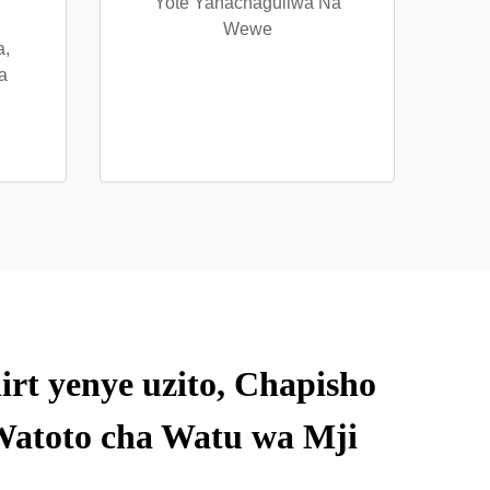
Yote Yanachaguliwa Na
Wewe
a,
a
rt yenye uzito, Chapisho
Watoto cha Watu wa Mji