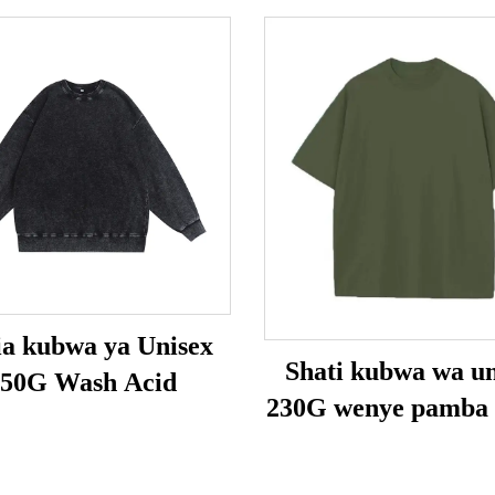
ia kubwa ya Unisex
Shati kubwa wa un
350G Wash Acid
230G wenye pamba