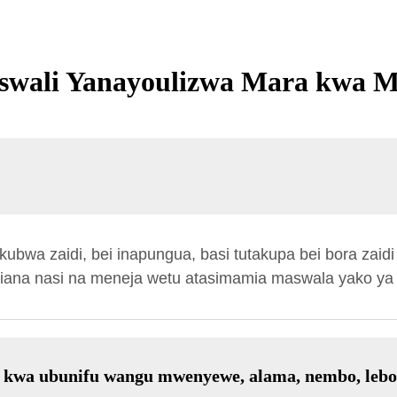
wali Yanayoulizwa Mara kwa 
kubwa zaidi, bei inapungua, basi tutakupa bei bora zaidi
siliana nasi na meneja wetu atasimamia maswala yako ya 
fsi kwa ubunifu wangu mwenyewe, alama, nembo, leb