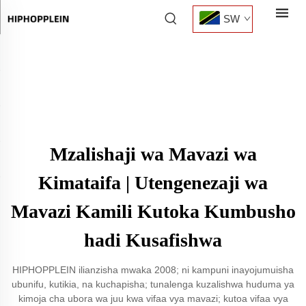
SW
Mzalishaji wa Mavazi wa
Kimataifa | Utengenezaji wa
Mavazi Kamili Kutoka Kumbusho
hadi Kusafishwa
HIPHOPPLEIN ilianzisha mwaka 2008; ni kampuni inayojumuisha
ubunifu, kutikia, na kuchapisha; tunalenga kuzalishwa huduma ya
kimoja cha ubora wa juu kwa vifaa vya mavazi; kutoa vifaa vya