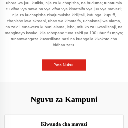
ubora wa juu, kutikia, njia za kuchapisha, na huduma; tunatumia
tu vifaa vya sawa na vya vifaa vya kimataifa vya juu vya mavazi;
njia za kuchapisha zinajumuisha kidijitali, kufunga, kupuff,
chapisho kwa skreeni, ubao wa kimataifa, uchakataji wa alama,
na zaidi; tunaweza kubuni alama, lebo, mifuko za uwasilishaji, na
mengineyo kwako; kila robopano tuna zaidi ya 100 ubunifu mpya;
tunamwangaza kuwasiliana nasi na kuangalia kikokoto cha
bidhaa zetu.
Pata Nukuu
Nguvu za Kampuni
Kiwanda cha mavazi