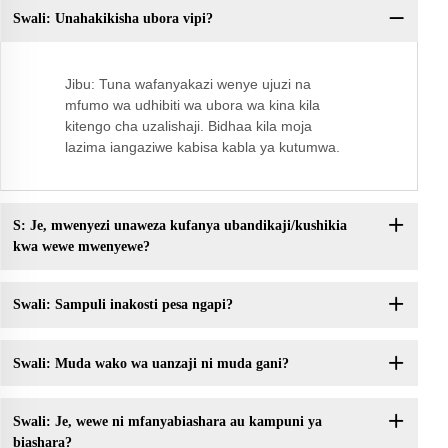
Swali: Unahakikisha ubora vipi?
Sw
Jibu: Tuna wafanyakazi wenye ujuzi na
mfumo wa udhibiti wa ubora wa kina kila
kitengo cha uzalishaji. Bidhaa kila moja
lazima iangaziwe kabisa kabla ya kutumwa.
S: Je, mwenyezi unaweza kufanya ubandikaji/kushikia
kwa wewe mwenyewe?
Swali: Sampuli inakosti pesa ngapi?
Swali: Muda wako wa uanzaji ni muda gani?
Swali: Je, wewe ni mfanyabiashara au kampuni ya
biashara?