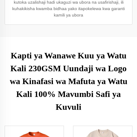
kutoka uzalishaji hadi ukaguzi wa ubora na usafirishaji, ili
kuhakikisha kwamba bidhaa yako itapokelewa kwa garanti
kamili ya ubora
Kapti ya Wanawe Kuu ya Watu
Kali 230GSM Uundaji wa Logo
wa Kinafasi wa Mafuta ya Watu
Kali 100% Mavumbi Safi ya
Kuvuli