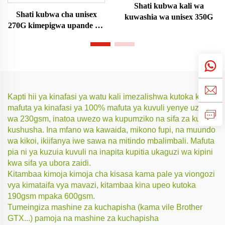
Shati kubwa kali wa
Shati kubwa cha unisex
kuwashia wa unisex 350G
270G kimepigwa upande wa
juu
Kapti hii ya kinafasi ya watu kali imezalishwa kutoka kwa
mafuta ya kinafasi ya 100% mafuta ya kuvuli yenye uzito
wa 230gsm, inatoa uwezo wa kupumziko na sifa za kuzuia
kushusha. Ina mfano wa kawaida, mikono fupi, na muundo
wa kikoi, ikiifanya iwe sawa na mitindo mbalimbali. Mafuta
pia ni ya kuzuia kuvuli na inapita kupitia ukaguzi wa kipini
kwa sifa ya ubora zaidi.
Kitambaa kimoja kimoja cha kisasa kama pale ya viongozi
vya kimataifa vya mavazi, kitambaa kina upeo kutoka
190gsm mpaka 600gsm.
Tumeingiza mashine za kuchapisha (kama vile Brother
GTX...) pamoja na mashine za kuchapisha