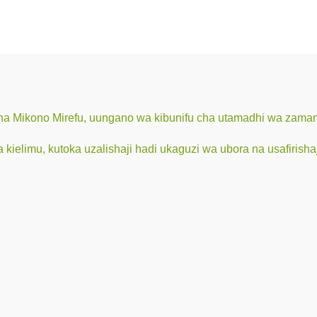
a Mikono Mirefu, uungano wa kibunifu cha utamadhi wa zamani
 kielimu, kutoka uzalishaji hadi ukaguzi wa ubora na usafirisha