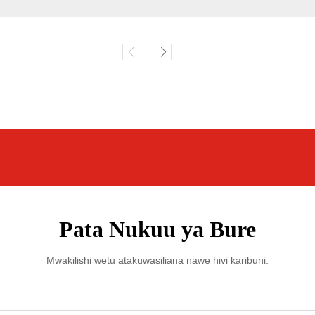
Pata Nukuu ya Bure
Mwakilishi wetu atakuwasiliana nawe hivi karibuni.