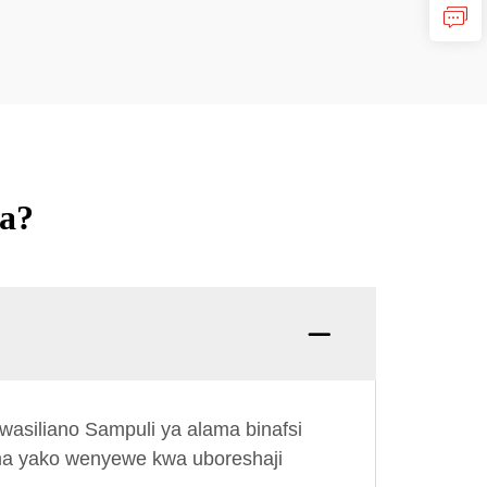
a?
Swali:
asiliano Sampuli ya alama binafsi
ma yako wenyewe kwa uboreshaji