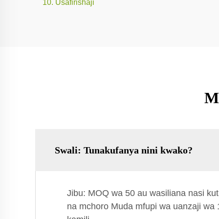
10. Usafirishaji
M
Swali: Tunakufanya nini kwako?
Jibu: MOQ wa 50 au wasiliana nasi k
na mchoro Muda mfupi wa uanzaji wa