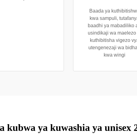
Baada ya kuthibitish
kwa sampuli, tutafany
baadhi ya mabadiliko 
usindikaji wa maelezo i
kuthibitisha vigezo vy
utengenezaji wa bidh
kwa wingi
a kubwa ya kuwashia ya unisex