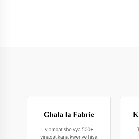
Ghala la Fabrie
K
viambatisho vya 500+
vinapatikana kwenye hisa