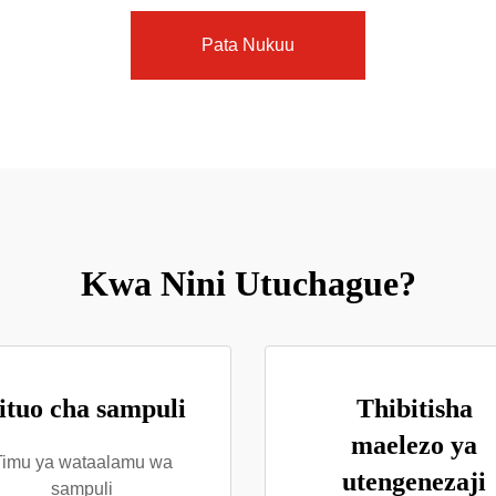
Pata Nukuu
Kwa Nini Utuchague?
ituo cha sampuli
Thibitisha
maelezo ya
Timu ya wataalamu wa
utengenezaji
sampuli