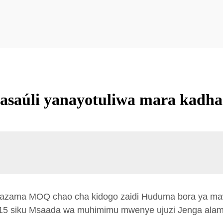
asaúli yanayotuliwa mara kadha
utazama MOQ chao cha kidogo zaidi Huduma bora ya maw
 15 siku Msaada wa muhimimu mwenye ujuzi Jenga ala