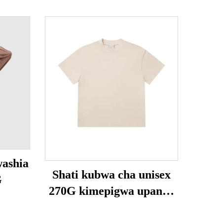
washia
Shati kubwa cha unisex
G
270G kimepigwa upande
wa juu