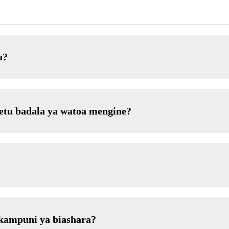
u?
etu badala ya watoa mengine?
 kampuni ya biashara?