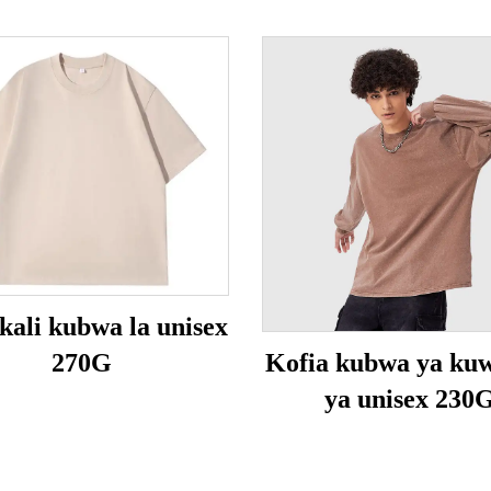
 kali kubwa la unisex
270G
Kofia kubwa ya ku
ya unisex 230