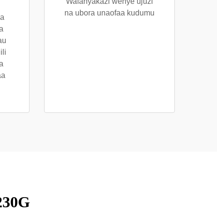
Wafanyakazi wenye ujuzi
na ubora unaofaa kudumu
wa
a
au
li
a
aa
 230G