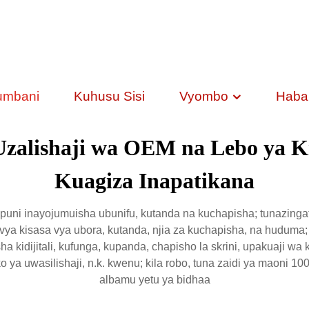
umbani
Kuhusu Sisi
Vyombo
Habar
 Uzalishaji wa OEM na Lebo ya Ki
Kuagiza Inapatikana
ni inayojumuisha ubunifu, kutanda na kuchapisha; tunazingat
ya kisasa vya ubora, kutanda, njia za kuchapisha, na huduma; t
ha kidijitali, kufunga, kupanda, chapisho la skrini, upakuaji w
o ya uwasilishaji, n.k. kwenu; kila robo, tuna zaidi ya maoni 1
albamu yetu ya bidhaa