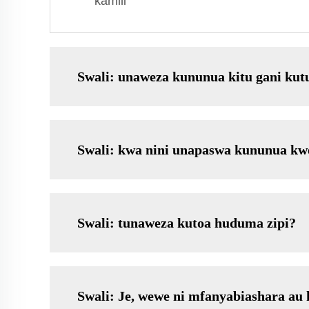
kamili
Swali: unaweza kununua kitu gani kut
Swali: kwa nini unapaswa kununua kw
Swali: tunaweza kutoa huduma zipi?
Swali: Je, wewe ni mfanyabiashara au