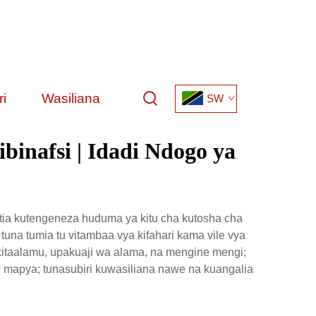
i
Wasiliana
SW
binafsi | Idadi Ndogo ya
ia kutengeneza huduma ya kitu cha kutosha cha
una tumia tu vitambaa vya kifahari kama vile vya
a kitaalamu, upakuaji wa alama, na mengine mengi;
00 mapya; tunasubiri kuwasiliana nawe na kuangalia