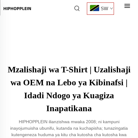
SW
Mzalishaji wa T-Shirt | Uzalishaji
wa OEM na Lebo ya Kibinafsi |
Idadi Ndogo ya Kuagiza
Inapatikana
HIPHOPPLEIN ilianzishwa mwaka 2008; ni kampuni
inayojumuisha ubunifu, kutanda na kuchapisha; tunazingatia
kutengeneza huduma ya kitu cha kutosha cha kutosha kwa