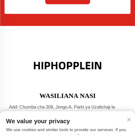
WASILIANA NASI
Add: Chumba cha 308, Jengo A, Parki ya Uzalishaji la
Jinsha Port, Mji wa Dali, Foshan, Guangdong
We value your privacy
Simu:
+86-17304049586
We use cookies and similar tools to provide our services. If you
Barua Pepe:
[email protected]