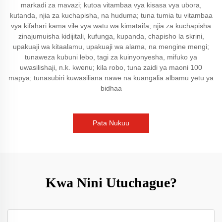
markadi za mavazi; kutoa vitambaa vya kisasa vya ubora,
kutanda, njia za kuchapisha, na huduma; tuna tumia tu vitambaa
vya kifahari kama vile vya watu wa kimataifa; njia za kuchapisha
zinajumuisha kidijitali, kufunga, kupanda, chapisho la skrini,
upakuaji wa kitaalamu, upakuaji wa alama, na mengine mengi;
tunaweza kubuni lebo, tagi za kuinyonyesha, mifuko ya
uwasilishaji, n.k. kwenu; kila robo, tuna zaidi ya maoni 100
mapya; tunasubiri kuwasiliana nawe na kuangalia albamu yetu ya
bidhaa
Pata Nukuu
Kwa Nini Utuchague?