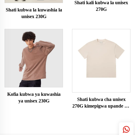
Shati kali kubwa la unisex
270G
Shati kubwa la kuwashia la
unisex 230G
Kofia kubwa ya kuwashia
Shati kubwa cha unisex
ya unisex 230G
270G kimepigwa upande wa
juu