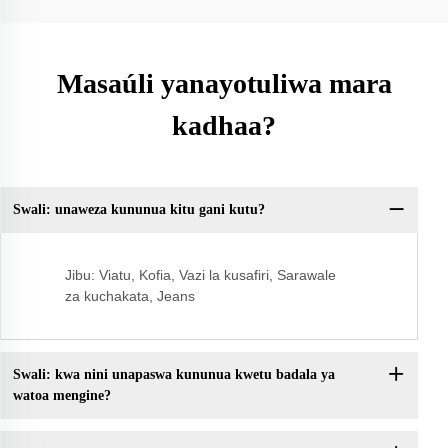
Masaúli yanayotuliwa mara
kadhaa?
Swali: unaweza kununua kitu gani kutu?
Sw
Jibu: Viatu, Kofia, Vazi la kusafiri, Sarawale
za kuchakata, Jeans
Swali: kwa nini unapaswa kununua kwetu badala ya
watoa mengine?