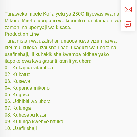
Tunaweka mbele Kofia yetu ya 230G Iliyowashwa na
Mikono Mirefu, uungano wa kibunifu cha utamadhi wa
zamani na uponyaji wa kisasa.
Production Line
Tuna mstari wa uzalishaji unaopangwa vizuri na wa
kielimu, kutoka uzalishaji hadi ukaguzi wa ubora na
usafirishaji, ili kuhakikisha kwamba bidhaa yako
itapokelewa kwa garanti kamili ya ubora
01. Kukagua vitambaa
02. Kukatua
03. Kusewa
04. Kupanda mikono
05. Kugusa
06. Udhibiti wa ubora
07. Kufunga
08. Kuhesabu kiasi
09. Kufunga kwenye mfuko
10. Usafirishaji