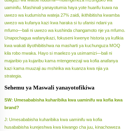
uaminifu. Mashinali yanayotumia haya yote huarifu kuwa na
uwezo wa kudumisha wateja 27% zaidi, ikithibitisha kwamba
uwezo wa kufanya kazi kwa haraka si tu ufanisi ndani ya
mfumo—bali ni uwezo wa kushinda changamoto nje ya mfumo.
Unapochagua wafanyikazi, fokuseni kwenye historia ya kufikia
kwa wakati iliyothibitishwa na masharti ya kuchunguza MOQ
kila robo mwaka. Hayo si maelezo ya usimamizi—bali ni
majaribio ya kujaribu kama mtengenezaji wa kofia anafanya
kazi kama muuzaji au mshirika wa kuanza kwa njia ya
strategia.
Sehemu ya Maswali yanayotofikiwa
SW: Umesababisha kuharibika kwa uaminifu wa kofia kwa
brand?
J: Umesababisha kuharibika kwa uaminifu wa kofia
husababisha kurejeshwa kwa kiwango cha juu, kinachoweza