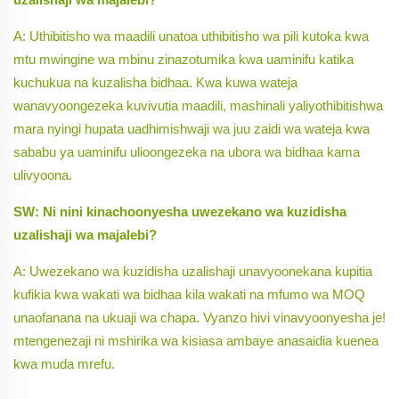
A: Uthibitisho wa maadili unatoa uthibitisho wa pili kutoka kwa
mtu mwingine wa mbinu zinazotumika kwa uaminifu katika
kuchukua na kuzalisha bidhaa. Kwa kuwa wateja
wanavyoongezeka kuvivutia maadili, mashinali yaliyothibitishwa
mara nyingi hupata uadhimishwaji wa juu zaidi wa wateja kwa
sababu ya uaminifu ulioongezeka na ubora wa bidhaa kama
ulivyoona.
SW: Ni nini kinachoonyesha uwezekano wa kuzidisha
uzalishaji wa majalebi?
A: Uwezekano wa kuzidisha uzalishaji unavyoonekana kupitia
kufikia kwa wakati wa bidhaa kila wakati na mfumo wa MOQ
unaofanana na ukuaji wa chapa. Vyanzo hivi vinavyoonyesha je!
mtengenezaji ni mshirika wa kisiasa ambaye anasaidia kuenea
kwa muda mrefu.