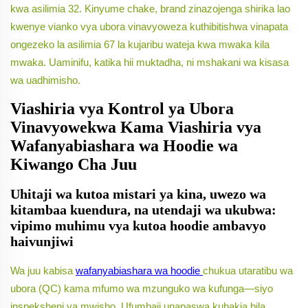
kwa asilimia 32. Kinyume chake, brand zinazojenga shirika lao
kwenye vianko vya ubora vinavyoweza kuthibitishwa vinapata
ongezeko la asilimia 67 la kujaribu wateja kwa mwaka kila
mwaka. Uaminifu, katika hii muktadha, ni mshakani wa kisasa
wa uadhimisho.
Viashiria vya Kontrol ya Ubora
Vinavyowekwa Kama Viashiria vya
Wafanyabiashara wa Hoodie wa
Kiwango Cha Juu
Uhitaji wa kutoa mistari ya kina, uwezo wa
kitambaa kuendura, na utendaji wa ukubwa:
vipimo muhimu vya kutoa hoodie ambavyo
haivunjiwi
Wa juu kabisa
wafanyabiashara wa hoodie
chukua utaratibu wa
ubora (QC) kama mfumo wa mzunguko wa kufunga—siyo
inspeksheni ya mwisho. Ufumbaji unapaswa kubakia bila