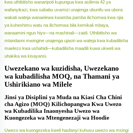
kwa uthibitisho wanaripoti kupungua kwa asilimia 42 ya
wafanyikazi, kwa sababu uvamizi unajenga ubunifu wa ubora:
wakati wateja wanaelewa kwamba pamba ilichomwa kwa njia
ya kuheshimu watu
na
ilichomwa bila kemikali mbaya,
wanaamini nguo hiyo—na mashinali—zaidi. Uthibitisho wa
mtandaoni mwingine unajenga ujasiri wa wateja kwa kubadilisha
maelezo kwa ushahidi—kubadilisha maadili kuwa ukweli wa
uhakika wa kisayansi.
Uwezekano wa kuzidisha, Uwezekano
wa kubadilisha MOQ, na Thamani ya
Ushirikiano wa Milele
Jinsi ya Disiplini ya Muda na Kiasi Cha Chini
cha Agizo (MOQ) Kilichopangwa Kwa Uwezo
wa Kubadilika Inaonyesha Uwezo wa
Kuongezeka wa Mtengenezaji wa Hoodie
Uwezo wa kuongezeka kweli haufanyi kuhusu uwezo wa msingi