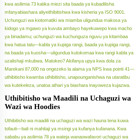
kwa asilimia 73 katika miezi sita baada ya kubadilisha
mfanyabiashara aliyeithibitishwa kwa kisheria ya ISO 9001.
Uchunguzi wa kiotomatiki wa miamba uligundua makosa ya
kidogo ya mgawo ya kuvuta ambayo hayekuwepo kwa macho
ya binadamu; uchunguzi wa kuchunguza nguvu ya kitambaa
kwa hatua tatu—kabla ya kupiga rangi, baada ya kupiga rangi,
na baada ya kuosha—uligundua kutokomaa kwa rangi kabla ya
uzalishaji mkubwa. Matokeo? Akifanya upya kwa dola za
Marekani 87,000 na ongezeko la alama ya NPS kwa pointi 41—
uthibitisho kwamba uthibitisho, unapounganishwa na utaratibu
wa kutekeleza, unatoa athari ya biashara inayoweza kujazwa.
Uthibitisho wa Maadili na Uchaguzi wa
Wazi wa Hoodies
Uthibitisho wa maadili na uchaguzi wa wazi hauna tena kuwa
tofauti—bali ni mahitaji ya msingi ya kufanya kufanana. Kwa
sababu ya asilimia 78 ya wateja wanaowafavori uchaguzi wa