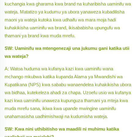
kuchangia kwa gharama kwa brand na kuharibisha uaminifu wa
wateja. Matatizo ya kudumu ya ubora yanaweza kubadilisha
maoni ya wateja kutoka kwa udhaifu wa mara moja hadi
kuhakikisha uaminifu wa brand, ikisababisha upungufu wa
thamani ya brand kwa muda mrefu.
SW: Uaminifu wa mtengenezaji una jukumu gani katika utii
wa wateja?
A: Watoa huduma wa kufanya kazi kwa uaminifu wana
mchango mkubwa katika kupanda Alama ya Mwandishi wa
Kupatikana (NPS) kwa sababu wanaendelea kuhakikisha ubora
wa bidhaa, kutekeleza ahadi za chapa. Uzoefu usio wa kufanya
kazi kwa uaminifu unaweza kupunguza thamani ya mteja kwa
muda mrefu sana, ikiwa kwa upande mwingine uaminifu
unahamasisha uadhimishwaji na kudumisha wateja.
SW: Kwa nini uthibitisho wa maadili ni muhimu katika
uzalishaji wa majalebi?