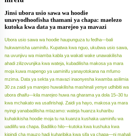
Jinsi ubora usio sawa wa hoodie
unavyodhoofisha thamani ya chapa: maelezo
kutoka kwa data ya marejeo ya mavazi
Ubora usio sawa wa hoodie haupunguza tu fedha—bali
hukwamisha uaminifu. Kupatwa kwa nguo, ukubwa usio sawa,
na uvunjivu wa miamba kabla ya wakati wake unawakilisha
ahadi zilizovunjika kwa wateja, kubadilisha makosa ya mara
moja kuwa mapengo ya uaminifu yanayotokana na mfumo
mzima. Data ya sekta ya mavazi inaonyesha kwamba asilimia
30 za zaidi ya marejeo huwakilisha mashinali yenye udhibiti wa
ubora dhaifu—kila marejeo huwa na gharama ya dola 15–30 tu
kwa mchakato wa usafirishaji. Zaidi ya hayo, makosa ya mara
nyingi yanabadilisha mtazamo: wateja huanza kuharibu
kuhakikisha hoodie moja tu na kuanza kushaka uaminifu wa
uadilifu wa chapa. Badiliko hilo—kutoka kwa kushuka kwa
kipindi cha mauzo hadi kuharibika kwa sifa ya chapa—ni mahali