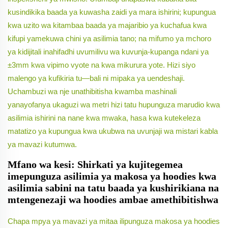
kusindikika baada ya kuwasha zaidi ya mara ishirini; kupungua
kwa uzito wa kitambaa baada ya majaribio ya kuchafua kwa
kifupi yamekuwa chini ya asilimia tano; na mifumo ya mchoro
ya kidijitali inahifadhi uvumilivu wa kuvunja-kupanga ndani ya
±3mm kwa vipimo vyote na kwa mikurura yote. Hizi siyo
malengo ya kufikiria tu—bali ni mipaka ya uendeshaji.
Uchambuzi wa nje unathibitisha kwamba mashinali
yanayofanya ukaguzi wa metri hizi tatu hupunguza marudio kwa
asilimia ishirini na nane kwa mwaka, hasa kwa kutekeleza
matatizo ya kupungua kwa ukubwa na uvunjaji wa mistari kabla
ya mavazi kutumwa.
Mfano wa kesi: Shirkati ya kujitegemea
imepunguza asilimia ya makosa ya hoodies kwa
asilimia sabini na tatu baada ya kushirikiana na
mtengenezaji wa hoodies ambae amethibitishwa
Chapa mpya ya mavazi ya mitaa ilipunguza makosa ya hoodies