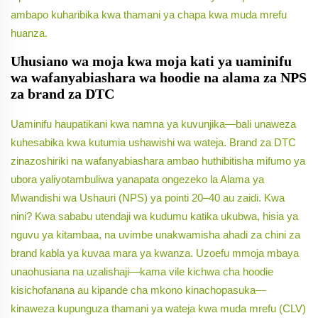
ambapo kuharibika kwa thamani ya chapa kwa muda mrefu
huanza.
Uhusiano wa moja kwa moja kati ya uaminifu
wa wafanyabiashara wa hoodie na alama za NPS
za brand za DTC
Uaminifu haupatikani kwa namna ya kuvunjika—bali unaweza
kuhesabika kwa kutumia ushawishi wa wateja. Brand za DTC
zinazoshiriki na wafanyabiashara ambao huthibitisha mifumo ya
ubora yaliyotambuliwa yanapata ongezeko la Alama ya
Mwandishi wa Ushauri (NPS) ya pointi 20–40 au zaidi. Kwa
nini? Kwa sababu utendaji wa kudumu katika ukubwa, hisia ya
nguvu ya kitambaa, na uvimbe unakwamisha ahadi za chini za
brand kabla ya kuvaa mara ya kwanza. Uzoefu mmoja mbaya
unaohusiana na uzalishaji—kama vile kichwa cha hoodie
kisichofanana au kipande cha mkono kinachopasuka—
kinaweza kupunguza thamani ya wateja kwa muda mrefu (CLV)