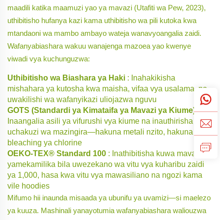
maadili katika maamuzi yao ya mavazi (Utafiti wa Pew, 2023),
uthibitisho hufanya kazi kama uthibitisho wa pili kutoka kwa
mtandaoni wa mambo ambayo wateja wanavyoangalia zaidi.
Wafanyabiashara wakuu wanajenga mazoea yao kwenye
viwadi vya kuchunguzwa:
Uthibitisho wa Biashara ya Haki
: Inahakikisha
mishahara ya kutosha kwa maisha, vifaa vya usalama, na
uwakilishi wa wafanyikazi uliojazwa nguvu
GOTS (Standardi ya Kimataifa ya Mavazi ya Kiume)
:
Inaangalia asili ya vifurushi vya kiume na inauthirisha
uchakuzi wa mazingira—hakuna metali nzito, hakuna
bleaching ya chlorine
OEKO-TEX® Standard 100
: Inathibitisha kuwa mavazi
yamekamilika bila uwezekano wa vitu vya kuharibu zaidi
ya 1,000, hasa kwa vitu vya mawasiliano na ngozi kama
vile hoodies
Mifumo hii inaunda misaada ya ubunifu ya uvamizi—si maelezo
ya kuuza. Mashinali yanayotumia wafanyabiashara waliouzwa