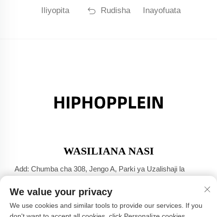
Iliyopita
Rudisha
Inayofuata
WASILIANA NASI
Add: Chumba cha 308, Jengo A, Parki ya Uzalishaji la
Jinsha Port, Mji wa Dali, Foshan, Guangdong
We value your privacy
Simu:
+86-17304049586
We use cookies and similar tools to provide our services. If you
Barua Pepe:
[email protected]
don't want to accept all cookies, click Personalize cookies.