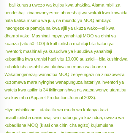
—bali kuhusu uwezo wa kujibu kwa uhakika. Alama mbili za
uendeshaji zinamwonyesha: uboreshaji wa wakati kwa kawaida,
hata katika msimu wa juu, na miundo ya MOQ ambayo
inaongezeka
pamoja na
kwa ajili ya ukuza wako—si kwa
dhambi yake. Mashinali mpya yanahitaji MOQ ya chini ya
kuanza (vitu 50–100) ili kuthibitisha mahitaji bila hatari ya
inventori; mashinali ya kusudiwa ya kusudiwa yanahitaji
kubadilika kwa urahisi hadi vitu 10,000 au zaidi—bila kushindwa
kuhakikisha usahihi wa ukubwa au muda wa kuanza.
Wakatengenezaji wanaotoa MOQ zenye ngazi na zinazoweza
kuzomewa mara nyingine wanapunguza hatari ya inventori ya
wateja kwa asilimia 34 ikilinganishwa na watoa wenye utaratibu
wa kuvimba (Apparel Production Journal 2023).
Hiyo ushirikiano—utakatifu wa muda wa kufanya kazi
unaothibitisha uanishwaji wa mafungu ya kuzindua, uwezo wa
kubadilisha MOQ (kiasi cha chini cha agizo) kujumuisha
ubaguzi wa watoa huduma—hutengeneza mzunguko wa