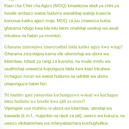
Kiasi cha Chini cha Agizo (MOQ) kinaelezea idadi ya chini ya
hoodie ambazo watoa huduma wanahitaji wateja kuanzia
kununua katika agizo moja. MOQ za juu zinaweza kutoa
gharama ndogo kwa kila kitu lakini zinahitaji uwekeji wa awali
mkubwa na hatari ya inventori.
Gharama zisizotajwa zinavyoathiri faida katika agizo kwa wingi?
Gharama zisizotajwa kama vile uboreshaji wa ubora wa
kitambaa, tofauti za rangi za kuvisha, na muda mrefu wa
usafirishaji unaweza kupunguza faida kwa kiasi kikubwa.
Uchaguzi mzuri wa watoa huduma na udhibiti wa ubora
unapunguza hatari hizi.
Ni mambo gani yanayofaa kuchunguzwa wakati wa kuchagua
mtoa huduma wa hoodie kwa ajili ya uvuvi?
Vipengele vya muhimu ni ubora wa kitambaa, utendaji wa
kawaida (k.m.f., majaribio na ripoti za pili), uwezo wa kukuza, na
uwezo uliobainishwa wa mfanyabiashara kushughulikia