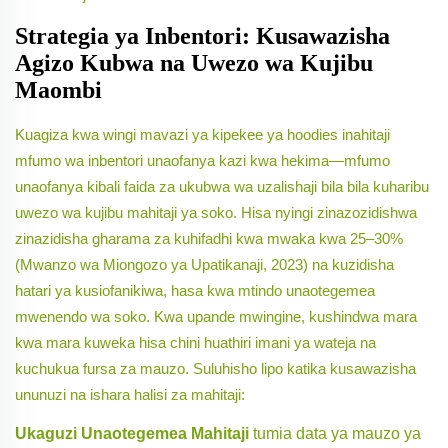
Strategia ya Inbentori: Kusawazisha
Agizo Kubwa na Uwezo wa Kujibu
Maombi
Kuagiza kwa wingi mavazi ya kipekee ya hoodies inahitaji
mfumo wa inbentori unaofanya kazi kwa hekima—mfumo
unaofanya kibali faida za ukubwa wa uzalishaji
bila
bila kuharibu
uwezo wa kujibu mahitaji ya soko. Hisa nyingi zinazozidishwa
zinazidisha gharama za kuhifadhi kwa mwaka kwa 25–30%
(Mwanzo wa Miongozo ya Upatikanaji, 2023) na kuzidisha
hatari ya kusiofanikiwa, hasa kwa mtindo unaotegemea
mwenendo wa soko. Kwa upande mwingine, kushindwa mara
kwa mara kuweka hisa chini huathiri imani ya wateja na
kuchukua fursa za mauzo. Suluhisho lipo katika kusawazisha
ununuzi na ishara halisi za mahitaji:
Ukaguzi Unaotegemea Mahitaji
tumia data ya mauzo ya