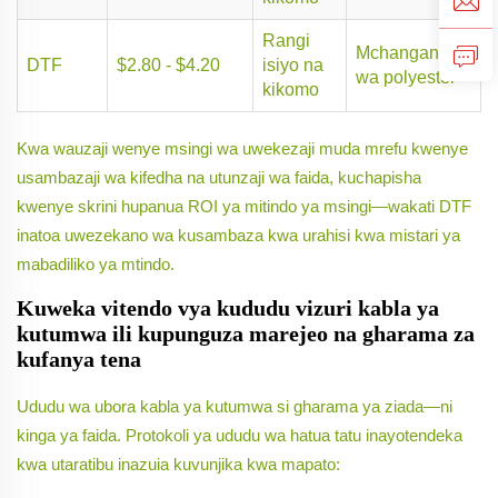
Rangi
Mchanganyiko
DTF
$2.80 - $4.20
isiyo na
wa polyester
kikomo
Kwa wauzaji wenye msingi wa uwekezaji muda mrefu kwenye
usambazaji wa kifedha na utunzaji wa faida, kuchapisha
kwenye skrini hupanua ROI ya mitindo ya msingi—wakati DTF
inatoa uwezekano wa kusambaza kwa urahisi kwa mistari ya
mabadiliko ya mtindo.
Kuweka vitendo vya kududu vizuri kabla ya
kutumwa ili kupunguza marejeo na gharama za
kufanya tena
Ududu wa ubora kabla ya kutumwa si gharama ya ziada—ni
kinga ya faida. Protokoli ya ududu wa hatua tatu inayotendeka
kwa utaratibu inazuia kuvunjika kwa mapato: