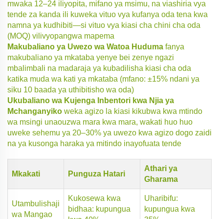
mwaka 12–24 iliyopita, mifano ya msimu, na viashiria vya
tende za kanda ili kuweka vituo vya kufanya oda tena kwa
namna ya kudhibiti—si vituo vya kiasi cha chini cha oda
(MOQ) vilivyopangwa mapema
Makubaliano ya Uwezo wa Watoa Huduma
fanya
makubaliano ya mkataba yenye bei zenye ngazi
mbalimbali na madaraja ya kubadilisha kiasi cha oda
katika muda wa kati ya mkataba (mfano: ±15% ndani ya
siku 10 baada ya uthibitisho wa oda)
Ukubaliano wa Kujenga Inbentori kwa Njia ya
Mchanganyiko
weka agizo la kiasi kikubwa kwa mtindo
wa msingi unaouzwa mara kwa mara, wakati huo huo
uweke sehemu ya 20–30% ya uwezo kwa agizo dogo zaidi
na ya kusonga haraka ya mitindo inayofuata tende
Athari ya
Mkakati
Punguza Hatari
Gharama
Kukosewa kwa
Uharibifu:
Utambulishaji
bidhaa: kupungua
kupungua kwa
wa Mangao