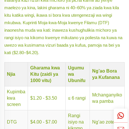
inafanya kazi nzuri kwa michoro ya picha kamili au yenye
maelezo ya kina, lakini gharama ni 40–60% ya ziada kwa kila
kitu katika wingi, ikawa si bora kwa utengenezaji wa wingi
mkubwa. Kuprinti Moja-kwa-Moja kwenye Filamu (DTF)
inaonesha muda wa kati: inaweza kushughulikia michoro ya
rangi isiyo na kikomo kwenye mikutano ya poliesta na kuwa na
uwezo wa kusimama vizuri baada ya kufua, pamoja na bei ya
kati ($2.80–$4.20).
Gharama kwa
Ugumu
Ng’ao Bora
Njia
Kitu (zaidi ya
wa
ya Kufanana
1000 vitu)
Ubunifu
Kupimba
Mchanganyiko
kwa
$1.20 - $3.50
≤ 6 rangi
wa pamba
screen
Rangi
DTG
$4.00 - $7.00
isiyo na
Ng’ao zote
kikomo