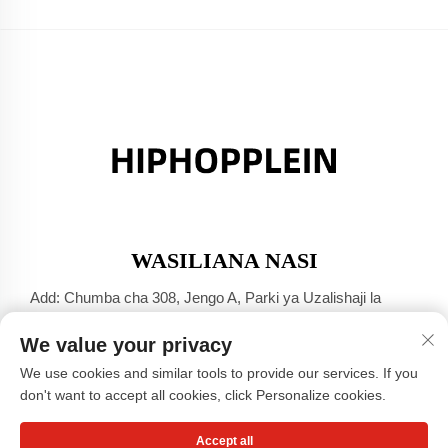
WASILIANA NASI
Add: Chumba cha 308, Jengo A, Parki ya Uzalishaji la
Jinsha Port, Mji wa Dali, Foshan, Guangdong
We value your privacy
Simu:
+86-17304049586
We use cookies and similar tools to provide our services. If you
Barua Pepe:
[email protected]
don't want to accept all cookies, click Personalize cookies.
Accept all