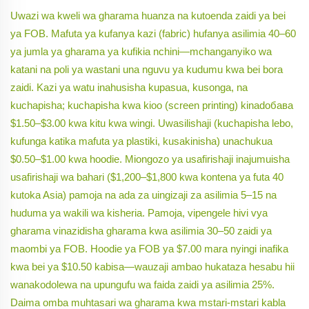
Uwazi wa kweli wa gharama huanza na kutoenda zaidi ya bei
ya FOB. Mafuta ya kufanya kazi (fabric) hufanya asilimia 40–60
ya jumla ya gharama ya kufikia nchini—mchanganyiko wa
katani na poli ya wastani una nguvu ya kudumu kwa bei bora
zaidi. Kazi ya watu inahusisha kupasua, kusonga, na
kuchapisha; kuchapisha kwa kioo (screen printing) kinadобава
$1.50–$3.00 kwa kitu kwa wingi. Uwasilishaji (kuchapisha lebo,
kufunga katika mafuta ya plastiki, kusakinisha) unachukua
$0.50–$1.00 kwa hoodie. Miongozo ya usafirishaji inajumuisha
usafirishaji wa bahari ($1,200–$1,800 kwa kontena ya futa 40
kutoka Asia) pamoja na ada za uingizaji za asilimia 5–15 na
huduma ya wakili wa kisheria. Pamoja, vipengele hivi vya
gharama vinazidisha gharama kwa asilimia 30–50 zaidi ya
maombi ya FOB. Hoodie ya FOB ya $7.00 mara nyingi inafika
kwa bei ya $10.50 kabisa—wauzaji ambao hukataza hesabu hii
wanakodolewa na upungufu wa faida zaidi ya asilimia 25%.
Daima omba muhtasari wa gharama kwa mstari-mstari kabla