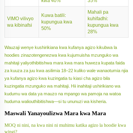
kwa 40%
35%
Mahali pa
Kuwa batili:
VIMO vilivyo
kuhifadhi:
kupungua kwa
wa kibinafsi
kupungua kwa
50%
28%
Wauzaji wenye kushirikiana kwa kufanya agizo kikubwa la
hoodies zinazotengenezwa kwa kujumuisha mzunguko wa
mahitaji yaliyothibitishwa mara kwa mara huweza kupata faida
za kuuza za juu kwa asilimia 18–22 kuliko wale wanaotumia njia
ya kufanya agizo kwa kuzingatia tu kiasi cha agizo bila
kuzingatia mzunguko wa mahitaji. Hii inahitaji ushirikiano wa
kudumu wa data ya mauzo na mpango wa pamoja na watoa
huduma waliouthibitishwa—si tu ununuzi wa kisheria.
Maswali Yanayoulizwa Mara kwa Mara
MOQ ni nini, na kwa nini ni muhimu katika agizo la hoodie kwa
wingi?