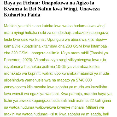
Baya ya Fichua: Unapokuwa na Agizo la
Kwanza la Bei Nafuu kwa Wingi, Unaweza
Kuharibu Faida
Mabidhi ya chini sana kutoka kwa watoa huduma kwa wingi
mara nyingi huficha risiki za uendeshaji ambazo zinapunguza
faida kwa usio wa kuhisi. Upungufu wa ubora wa kitambaa—
kama vile kubadilisha kitambaa cha 280 GSM kwa kitambaa
cha 320 GSM—hongera asilimia 18 ya mara mbili (Taasisi ya
Ponemon, 2023). Vitambaa vya rangi vilivyotengwa kwa njia
isiyofanana huchukua asilimia 10–15 ya vitambaa katika
mchakato wa kuprinti, wakati upo kwamba matumizi ya muda
ulioshindwa yamehusishwa na mapato ya $740,000
yanayopotea kila mwaka kwa sababu ya muda wa kuzalisha
kwa wavuti wa ngazi ya wastani. Kwa pamoja, mambo haya ya
fiche yanaweza kupunguza faida safi hadi asilimia 22 kulingana
na watoa huduma waliowekwa kwenye mtihani. Mtihani wa
makini wa watoa huduma—si tu kwa sababu ya misaada, bali