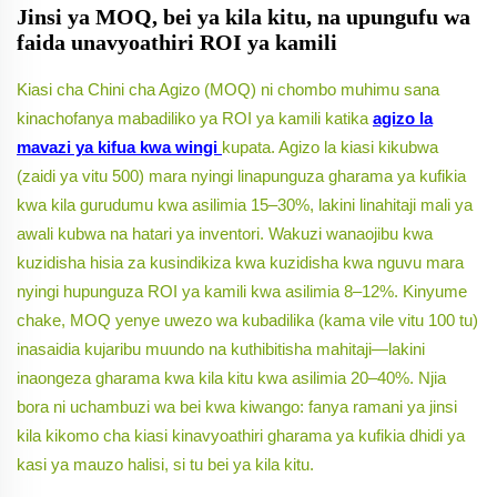
Jinsi ya MOQ, bei ya kila kitu, na upungufu wa
faida unavyoathiri ROI ya kamili
Kiasi cha Chini cha Agizo (MOQ) ni chombo muhimu sana
kinachofanya mabadiliko ya ROI ya kamili katika
agizo la
mavazi ya kifua kwa wingi
kupata. Agizo la kiasi kikubwa
(zaidi ya vitu 500) mara nyingi linapunguza gharama ya kufikia
kwa kila gurudumu kwa asilimia 15–30%, lakini linahitaji mali ya
awali kubwa na hatari ya inventori. Wakuzi wanaojibu kwa
kuzidisha hisia za kusindikiza kwa kuzidisha kwa nguvu mara
nyingi hupunguza ROI ya kamili kwa asilimia 8–12%. Kinyume
chake, MOQ yenye uwezo wa kubadilika (kama vile vitu 100 tu)
inasaidia kujaribu muundo na kuthibitisha mahitaji—lakini
inaongeza gharama kwa kila kitu kwa asilimia 20–40%. Njia
bora ni uchambuzi wa bei kwa kiwango: fanya ramani ya jinsi
kila kikomo cha kiasi kinavyoathiri
gharama ya kufikia
dhidi ya
kasi ya mauzo halisi, si tu bei ya kila kitu.