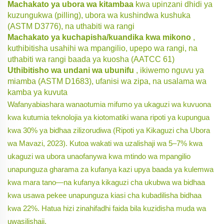
Machakato ya ubora wa kitambaa
kwa upinzani dhidi ya
kuzungukwa (pilling), ubora wa kushindwa kushuka
(ASTM D3776), na uthabiti wa rangi
Machakato ya kuchapisha/kuandika kwa mikono
,
kuthibitisha usahihi wa mpangilio, upepo wa rangi, na
uthabiti wa rangi baada ya kuosha (AATCC 61)
Uthibitisho wa undani wa ubunifu
, ikiwemo nguvu ya
miamba (ASTM D1683), ufanisi wa zipa, na usalama wa
kamba ya kuvuta
Wafanyabiashara wanaotumia mifumo ya ukaguzi wa kuvuona
kwa kutumia teknolojia ya kiotomatiki wana ripoti ya kupungua
kwa 30% ya bidhaa zilizorudiwa (Ripoti ya Kikaguzi cha Ubora
wa Mavazi, 2023). Kutoa wakati wa uzalishaji wa 5–7% kwa
ukaguzi wa ubora unaofanywa kwa mtindo wa mpangilio
unapunguza gharama za kufanya kazi upya baada ya kulemwa
kwa mara tano—na kufanya kikaguzi cha ukubwa wa bidhaa
kwa usawa pekee unapunguza kiasi cha kubadilisha bidhaa
kwa 22%. Hatua hizi zinahifadhi faida bila kuzidisha muda wa
uwasilishaji.