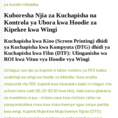
ya kusaini mikataba.
Kuboresha Njia za Kuchapisha na
Kontrola ya Ubora kwa Hoodie za
Kipekee kwa Wingi
Kuchapisha kwa Kioo (Screen Printing) dhidi
ya Kuchapisha kwa Kompyuta (DTG) dhidi ya
Kuchapisha kwa Film (DTF): Ulinganisho wa
ROI kwa Vituo vya Hoodie vya Wingi
Uchaguzi wa njia ya kuprinti ni faktor muhimu ya ROI katika
uzalishaji wa wingi wa hoodie za kibinafsi. Kwa orodha
zinazozidi vitu 500, kuprinti kwa kisanduku bado ni chaguo cha
uchumi bora zaidi ($1.20–$3.50 kwa kitu), hata kama gharama
za mwelekeo ni juu—ni bora sana kwa michoro rahisi na
yanayorekodiwa mara kwa mara kwenye nguo zenye pamba
kwa wingi. Kuprinti Moja-kwa-Moja kwenye Ng’ao (DTG)