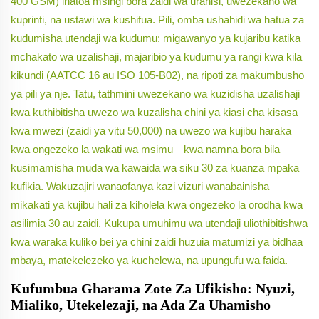
400 GSM) inatoa msingi bora zaidi wa urahisi, uwezekano wa
kuprinti, na ustawi wa kushifua. Pili, omba ushahidi wa hatua za
kudumisha utendaji wa kudumu: migawanyo ya kujaribu katika
mchakato wa uzalishaji, majaribio ya kudumu ya rangi kwa kila
kikundi (AATCC 16 au ISO 105-B02), na ripoti za makumbusho
ya pili ya nje. Tatu, tathmini uwezekano wa kuzidisha uzalishaji
kwa kuthibitisha uwezo wa kuzalisha chini ya kiasi cha kisasa
kwa mwezi (zaidi ya vitu 50,000) na uwezo wa kujibu haraka
kwa ongezeko la wakati wa msimu—kwa namna bora bila
kusimamisha muda wa kawaida wa siku 30 za kuanza mpaka
kufikia. Wakuzajiri wanaofanya kazi vizuri wanabainisha
mikakati ya kujibu hali za kiholela kwa ongezeko la orodha kwa
asilimia 30 au zaidi. Kukupa umuhimu wa utendaji uliothibitishwa
kwa waraka kuliko bei ya chini zaidi huzuia matumizi ya bidhaa
mbaya, matekelezeko ya kuchelewa, na upungufu wa faida.
Kufumbua Gharama Zote Za Ufikisho: Nyuzi,
Mialiko, Utekelezaji, na Ada Za Uhamisho