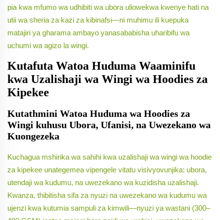
pia kwa mfumo wa udhibiti wa ubora uliowekwa kwenye hati na
utii wa sheria za kazi za kibinafsi—ni muhimu ili kuepuka
matajiri ya gharama ambayo yanasababisha uharibifu wa
uchumi wa agizo la wingi.
Kutafuta Watoa Huduma Waaminifu
kwa Uzalishaji wa Wingi wa Hoodies za
Kipekee
Kutathmini Watoa Huduma wa Hoodies za
Wingi kuhusu Ubora, Ufanisi, na Uwezekano wa
Kuongezeka
Kuchagua mshirika wa sahihi kwa uzalishaji wa wingi wa hoodie
za kipekee unategemea vipengele vitatu visivyovunjika: ubora,
utendaji wa kudumu, na uwezekano wa kuzidisha uzalishaji.
Kwanza, thibitisha sifa za nyuzi na uwezekano wa kudumu wa
ujenzi kwa kutumia sampuli za kimwili—nyuzi ya wastani (300–