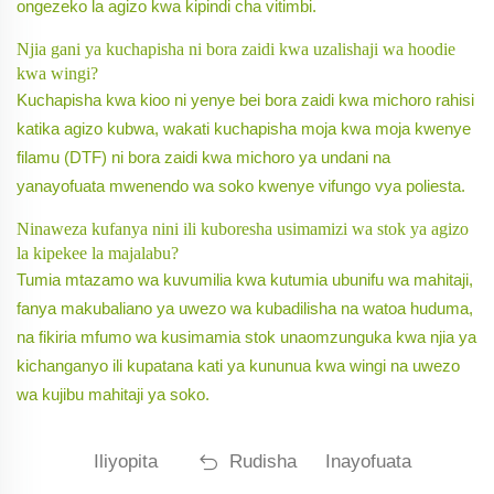
ongezeko la agizo kwa kipindi cha vitimbi.
Njia gani ya kuchapisha ni bora zaidi kwa uzalishaji wa hoodie
kwa wingi?
Kuchapisha kwa kioo ni yenye bei bora zaidi kwa michoro rahisi
katika agizo kubwa, wakati kuchapisha moja kwa moja kwenye
filamu (DTF) ni bora zaidi kwa michoro ya undani na
yanayofuata mwenendo wa soko kwenye vifungo vya poliesta.
Ninaweza kufanya nini ili kuboresha usimamizi wa stok ya agizo
la kipekee la majalabu?
Tumia mtazamo wa kuvumilia kwa kutumia ubunifu wa mahitaji,
fanya makubaliano ya uwezo wa kubadilisha na watoa huduma,
na fikiria mfumo wa kusimamia stok unaomzunguka kwa njia ya
kichanganyo ili kupatana kati ya kununua kwa wingi na uwezo
wa kujibu mahitaji ya soko.
Iliyopita
Rudisha
Inayofuata