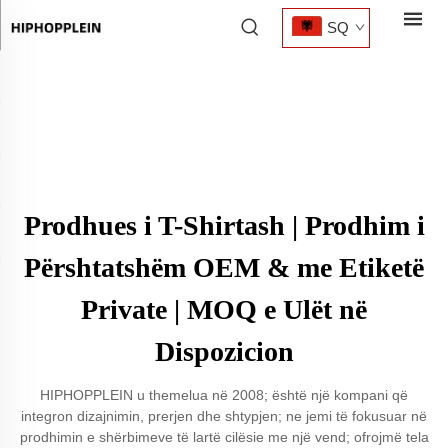
SQ
Prodhues i T-Shirtash | Prodhim i
Përshtatshëm OEM & me Etiketë
Private | MOQ e Ulët në
Dispozicion
HIPHOPPLEIN u themelua në 2008; është një kompani që
integron dizajnimin, prerjen dhe shtypjen; ne jemi të fokusuar në
prodhimin e shërbimeve të lartë cilësie me një vend; ofrojmë tela