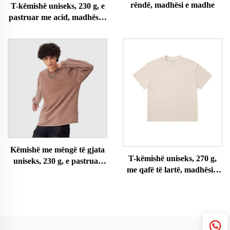
rëndë, madhësi e madhe
T-këmishë uniseks, 230 g, e
pastruar me acid, madhësi e
madhe
Këmishë me mëngë të gjata
T-këmishë uniseks, 270 g,
uniseks, 230 g, e pastruar
me qafë të lartë, madhësi e
me acid
madhe