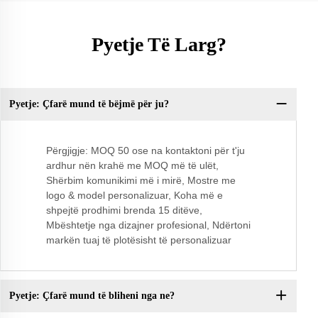
Pyetje Të Larg?
Pyetje: Çfarë mund të bëjmë për ju?
Py
Përgjigje: MOQ 50 ose na kontaktoni për t'ju
ardhur nën krahë me MOQ më të ulët,
Shërbim komunikimi më i mirë, Mostre me
logo & model personalizuar, Koha më e
shpejtë prodhimi brenda 15 ditëve,
Mbështetje nga dizajner profesional, Ndërtoni
markën tuaj të plotësisht të personalizuar
Pyetje: Çfarë mund të bliheni nga ne?