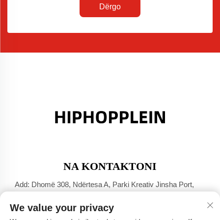
Dërgo
NA KONTAKTONI
Add: Dhomë 308, Ndërtesa A, Parki Kreativ Jinsha Port,
Qyteti Dali, Foshan, Guangdong
We value your privacy
Tel:
+86-17304049586