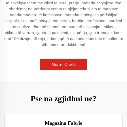
të shkëlqyeshëm me cilësi të lartë, prerje, metoda shtypjese dhe
shërbime; ne përdorim vetëm të njëjtat tela si ato të markave
ndërkombëtare të këmishave; metodat e shtypjes përfshijnë
digjitale, floc, puff, shtypje me ekran, bordimi profesional, bordimi
me copëze, dhe më shumë; ne mund të dizajnojmë etiketa,
etiketa të varura, çanta të paketimit, etj. për ju; çdo tremujor, kemi
mbi 100 dizajne të reja; pritem që të na kontaktoni dhe të shfletoni
albumin e produktit tonë
Merrni Ofertë
Pse na zgjidhni ne?
Magazina Fabrie