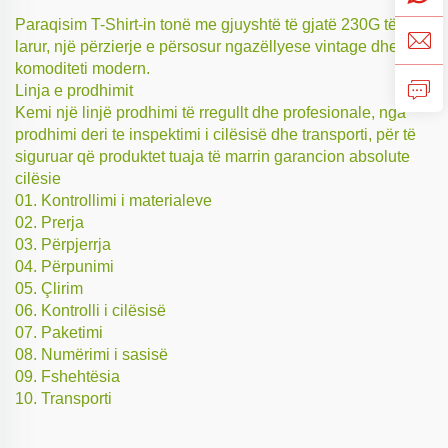
Paraqisim T-Shirt-in tonë me gjuyshtë të gjatë 230G të
larur, një përzierje e përsosur ngazëllyese vintage dhe
komoditeti modern.
Linja e prodhimit
Kemi një linjë prodhimi të rregullt dhe profesionale, nga
prodhimi deri te inspektimi i cilësisë dhe transporti, për të
siguruar që produktet tuaja të marrin garancion absolute
cilësie
01. Kontrollimi i materialeve
02. Prerja
03. Përpjerrja
04. Përpunimi
05. Çlirim
06. Kontrolli i cilësisë
07. Paketimi
08. Numërimi i sasisë
09. Fshehtësia
10. Transporti