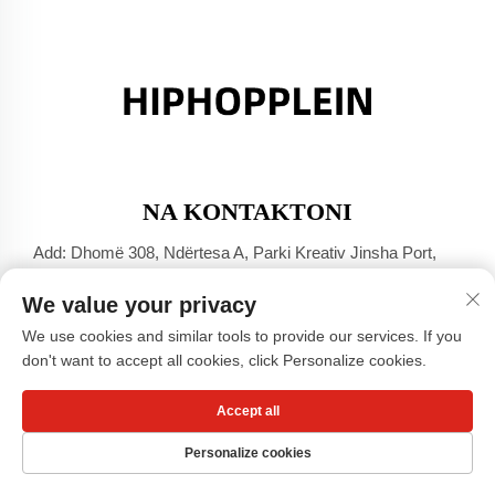
NA KONTAKTONI
Add: Dhomë 308, Ndërtesa A, Parki Kreativ Jinsha Port,
Qyteti Dali, Foshan, Guangdong
We value your privacy
Tel:
+86-17304049586
We use cookies and similar tools to provide our services. If you
E-mail:
[email protected]
don't want to accept all cookies, click Personalize cookies.
Accept all
Të drejtat e rezervuara © Guangzhou Xiaohongshu Clothing
Co., LTD -
Politika e privatësisë
Personalize cookies