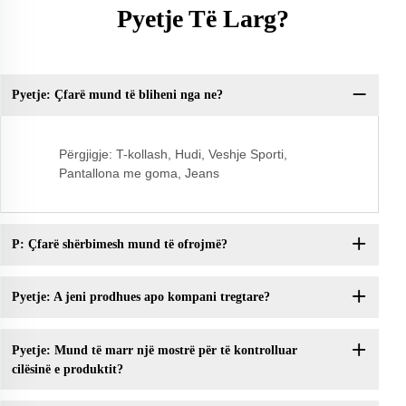
Pyetje Të Larg?
Pyetje: Çfarë mund të bliheni nga ne?
Py
Përgjigje: T-kollash, Hudi, Veshje Sporti,
Pantallona me goma, Jeans
P: Çfarë shërbimesh mund të ofrojmë?
Pyetje: A jeni prodhues apo kompani tregtare?
Pyetje: Mund të marr një mostrë për të kontrolluar
cilësinë e produktit?