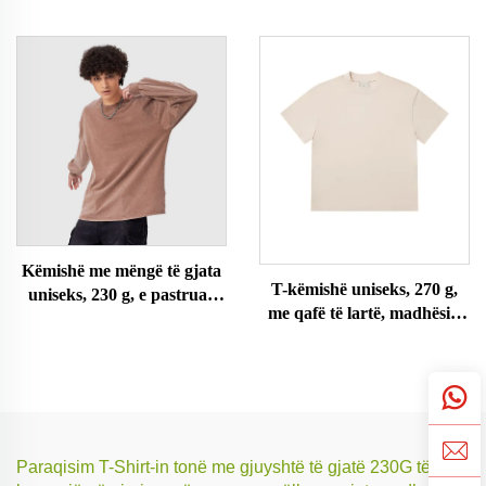
madhe
Këmishë me mëngë të gjata
T-këmishë uniseks, 270 g,
uniseks, 230 g, e pastruar
me qafë të lartë, madhësi e
me acid
madhe
Paraqisim T-Shirt-in tonë me gjuyshtë të gjatë 230G të