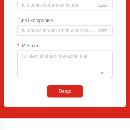
0/100
Emri i kompanisë
0/200
Mesazh
0/1000
Dërgo