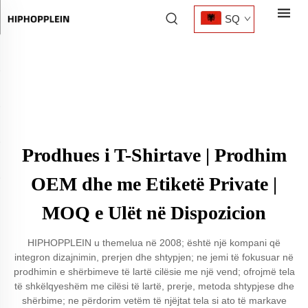
SQ
Prodhues i T-Shirtave | Prodhim
OEM dhe me Etiketë Private |
MOQ e Ulët në Dispozicion
HIPHOPPLEIN u themelua në 2008; është një kompani që
integron dizajnimin, prerjen dhe shtypjen; ne jemi të fokusuar në
prodhimin e shërbimeve të lartë cilësie me një vend; ofrojmë tela
të shkëlqyeshëm me cilësi të lartë, prerje, metoda shtypjese dhe
shërbime; ne përdorim vetëm të njëjtat tela si ato të markave