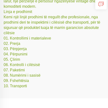
larur, një përzierje e përsosur ngazëllyese vintage dhe
komoditeti modern.
Linja e prodhimit
Kemi një linjë prodhimi të rregullt dhe profesionale, nga
prodhimi deri te inspektimi i cilësisë dhe transporti, për të
siguruar që produktet tuaja të marrin garancion absolute
cilësie
01. Kontrollimi i materialeve
02. Prerja
03. Përpjerrja
04. Përpunimi
05. Çlirim
06. Kontrolli i cilësisë
07. Paketimi
08. Numërimi i sasisë
09. Fshehtësia
10. Transporti