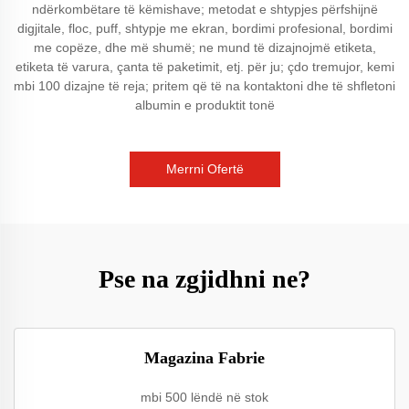
ndërkombëtare të këmishave; metodat e shtypjes përfshijnë
digjitale, floc, puff, shtypje me ekran, bordimi profesional, bordimi
me copëze, dhe më shumë; ne mund të dizajnojmë etiketa,
etiketa të varura, çanta të paketimit, etj. për ju; çdo tremujor, kemi
mbi 100 dizajne të reja; pritem që të na kontaktoni dhe të shfletoni
albumin e produktit tonë
Merrni Ofertë
Pse na zgjidhni ne?
Magazina Fabrie
mbi 500 lëndë në stok