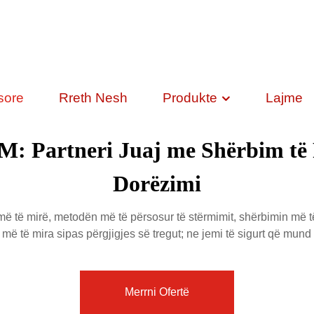
sore
Rreth Nesh
Produkte
Lajme
: Partneri Juaj me Shërbim të P
Dorëzimi
ë të mirë, metodën më të përsosur të stërmimit, shërbimin më
tet më të mira sipas përgjigjes së tregut; ne jemi të sigurt që mun
Merrni Ofertë