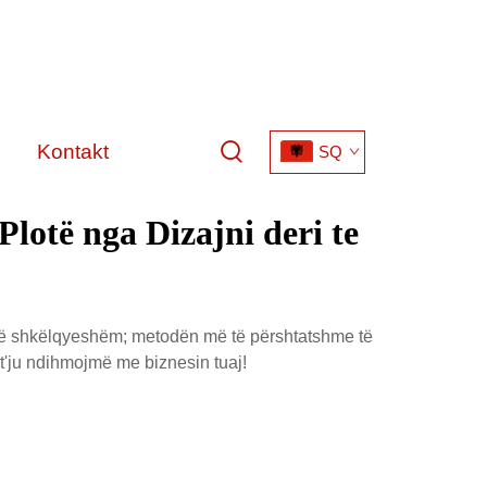
Kontakt
SQ
lotë nga Dizajni deri te
 të shkëlqyeshëm; metodën më të përshtatshme të
d t'ju ndihmojmë me biznesin tuaj!