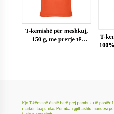
T-këmishë për meshkuj,
T-këm
150 g, me prerje të
100%
rregullt
Kjo T-këmishë është bërë prej pambuku të pastër 15
markën tuaj unike. Përmban gjithashtu mundësi për