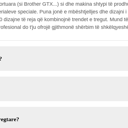
rtuara (si Brother GTX...) si dhe makina shtypi të prod
erialeve speciale. Puna jonë e mbështjelljes dhe dizajni 
 dizajne të reja që kombinojnë trendet e tregut. Mund t
ofesional do t'ju ofrojë gjithmonë shërbim të shkëlqyeshë
?
?
regtare?