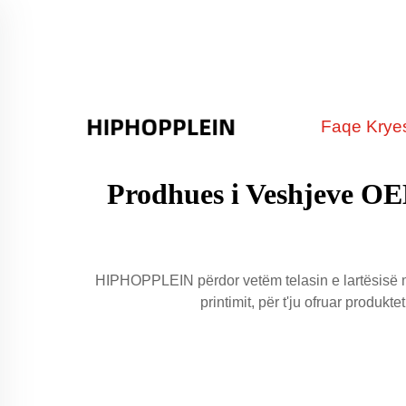
Faqe Krye
Prodhues i Veshjeve OEM
HIPHOPPLEIN përdor vetëm telasin e lartësisë m
printimit, për t'ju ofruar produk