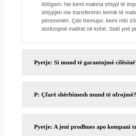
600gsm. Ne kemi makina shtypi të impo
shtypjen me transferimin termik të mat
përsosmëri. Çdo tremujor, kemi mbi 100
dorëzojmë mallrat në kohë. Stafi ynë pr
Pyetje: Si mund të garantojmë cilësinë
P: Çfarë shërbimesh mund të ofrojmë
Pyetje: A jeni prodhues apo kompani t