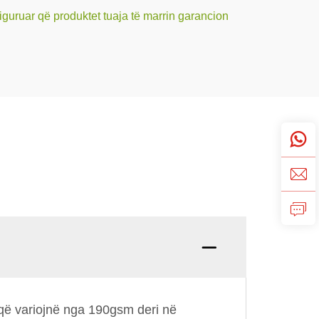
 siguruar që produktet tuaja të marrin garancion
Pyetje
e që variojnë nga 190gsm deri në