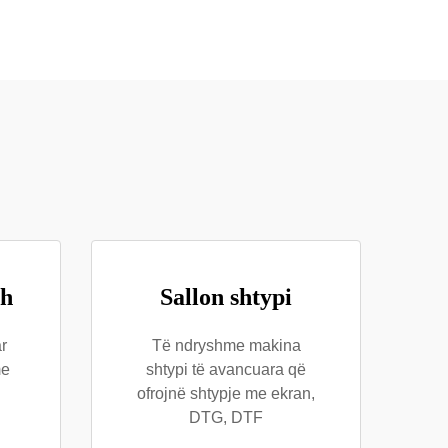
sh
Sallon shtypi
r
Të ndryshme makina
me
shtypi të avancuara që
ofrojnë shtypje me ekran,
DTG, DTF