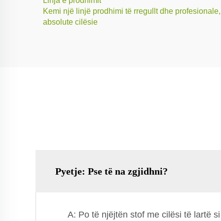
Linja e prodhimit
Kemi një linjë prodhimi të rregullt dhe profesionale,
absolute cilësie
Pyetje: Pse të na zgjidhni?
A: Po të njëjtën stof me cilësi të lar