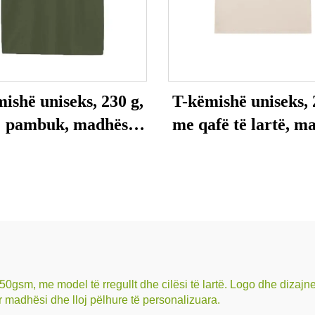
ishë uniseks, 230 g,
T-këmishë uniseks, 
 pambuk, madhësi e
me qafë të lartë, m
madhe
e madhe
0gsm, me model të rregullt dhe cilësi të lartë. Logo dhe dizajn
 madhësi dhe lloj pëlhure të personalizuara.