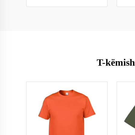
T-këmishë