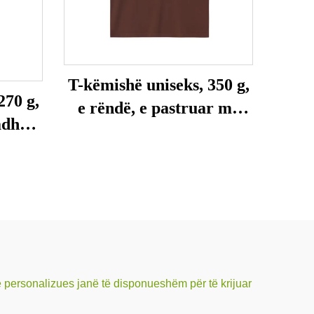
T-këmishë uniseks, 350 g,
270 g,
e rëndë, e pastruar me
adhësi
acid, madhësi e madhe
e personalizues janë të disponueshëm për të krijuar