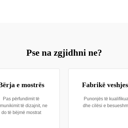
Pse na zgjidhni ne?
Bërja e mostrës
Fabrikë veshje
Pas përfundimit të
Punonjës të kualifikua
munikimit të dizajnit, ne
dhe cilësi e besuesh
do të bëjmë mostrat