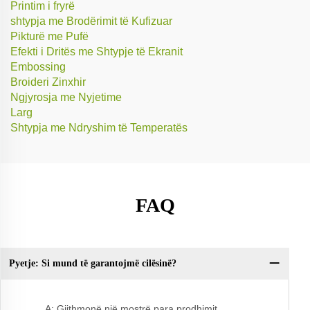
Printim i fryrë
shtypja me Brodërimit të Kufizuar
Pikturë me Pufë
Efekti i Dritës me Shtypje të Ekranit
Embossing
Broideri Zinxhir
Ngjyrosja me Nyjetime
Larg
Shtypja me Ndryshim të Temperatës
FAQ
Pyetje: Si mund të garantojmë cilësinë?
Py
A: Gjithmonë një mostrë para prodhimit