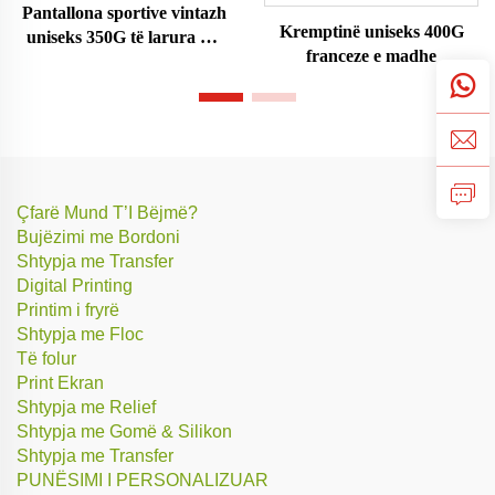
Pantallona sportive vintazh
Kremptinë uniseks 400G
uniseks 350G të larura me
franceze e madhe
acid
Çfarë Mund T’I Bëjmë?
Bujëzimi me Bordoni
Shtypja me Transfer
Digital Printing
Printim i fryrë
Shtypja me Floc
Të folur
Print Ekran
Shtypja me Relief
Shtypja me Gomë & Silikon
Shtypja me Transfer
PUNËSIMI I PERSONALIZUAR