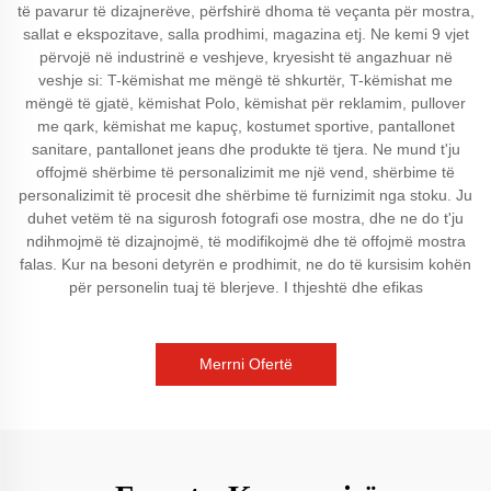
të pavarur të dizajnerëve, përfshirë dhoma të veçanta për mostra,
sallat e ekspozitave, salla prodhimi, magazina etj. Ne kemi 9 vjet
përvojë në industrinë e veshjeve, kryesisht të angazhuar në
veshje si: T-këmishat me mëngë të shkurtër, T-këmishat me
mëngë të gjatë, këmishat Polo, këmishat për reklamim, pullover
me qark, këmishat me kapuç, kostumet sportive, pantallonet
sanitare, pantallonet jeans dhe produkte të tjera. Ne mund t'ju
offojmë shërbime të personalizimit me një vend, shërbime të
personalizimit të procesit dhe shërbime të furnizimit nga stoku. Ju
duhet vetëm të na sigurosh fotografi ose mostra, dhe ne do t'ju
ndihmojmë të dizajnojmë, të modifikojmë dhe të offojmë mostra
falas. Kur na besoni detyrën e prodhimit, ne do të kursisim kohën
për personelin tuaj të blerjeve. I thjeshtë dhe efikas
Merrni Ofertë