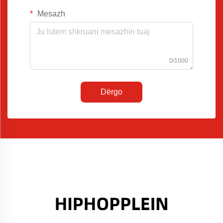
Mesazh
0/1000
Dërgo