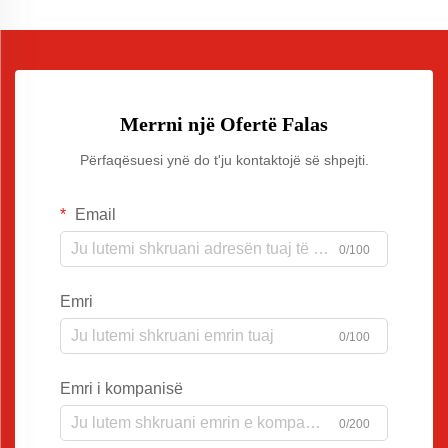
Merrni një Ofertë Falas
Përfaqësuesi ynë do t'ju kontaktojë së shpejti.
Email
0/100
Emri
0/100
Emri i kompanisë
0/200