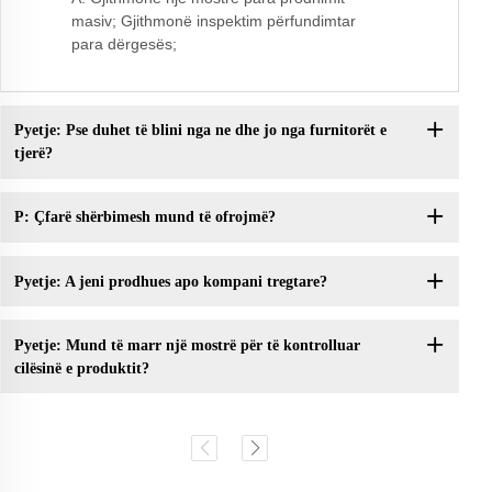
masiv; Gjithmonë inspektim përfundimtar
para dërgesës;
Pyetje: Pse duhet të blini nga ne dhe jo nga furnitorët e
tjerë?
P: Çfarë shërbimesh mund të ofrojmë?
Pyetje: A jeni prodhues apo kompani tregtare?
Pyetje: Mund të marr një mostrë për të kontrolluar
cilësinë e produktit?