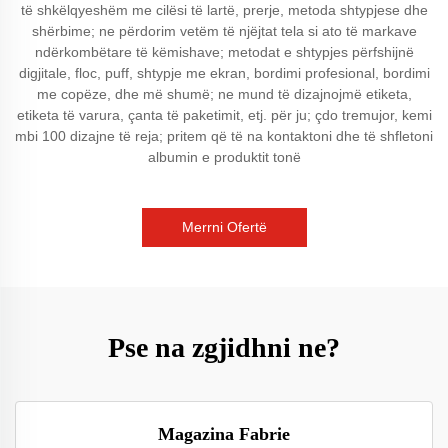
të shkëlqyeshëm me cilësi të lartë, prerje, metoda shtypjese dhe
shërbime; ne përdorim vetëm të njëjtat tela si ato të markave
ndërkombëtare të këmishave; metodat e shtypjes përfshijnë
digjitale, floc, puff, shtypje me ekran, bordimi profesional, bordimi
me copëze, dhe më shumë; ne mund të dizajnojmë etiketa,
etiketa të varura, çanta të paketimit, etj. për ju; çdo tremujor, kemi
mbi 100 dizajne të reja; pritem që të na kontaktoni dhe të shfletoni
albumin e produktit tonë
Merrni Ofertë
Pse na zgjidhni ne?
Magazina Fabrie