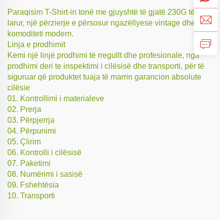
Paraqisim T-Shirt-in tonë me gjuyshtë të gjatë 230G të
larur, një përzierje e përsosur ngazëllyese vintage dhe
komoditeti modern.
Linja e prodhimit
Kemi një linjë prodhimi të rregullt dhe profesionale, nga
prodhimi deri te inspektimi i cilësisë dhe transporti, për të
siguruar që produktet tuaja të marrin garancion absolute
cilësie
01. Kontrollimi i materialeve
02. Prerja
03. Përpjerrja
04. Përpunimi
05. Çlirim
06. Kontrolli i cilësisë
07. Paketimi
08. Numërimi i sasisë
09. Fshehtësia
10. Transporti