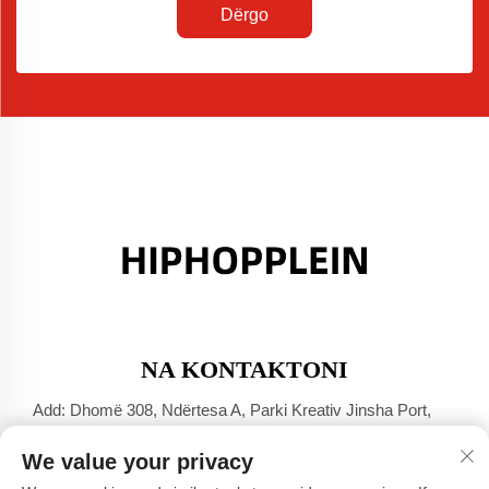
Dërgo
NA KONTAKTONI
Add: Dhomë 308, Ndërtesa A, Parki Kreativ Jinsha Port,
Qyteti Dali, Foshan, Guangdong
We value your privacy
Tel:
+86-17304049586