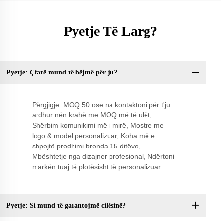
Pyetje Të Larg?
Pyetje: Çfarë mund të bëjmë për ju?
Py
Përgjigje: MOQ 50 ose na kontaktoni për t'ju
ardhur nën krahë me MOQ më të ulët,
Shërbim komunikimi më i mirë, Mostre me
logo & model personalizuar, Koha më e
shpejtë prodhimi brenda 15 ditëve,
Mbështetje nga dizajner profesional, Ndërtoni
markën tuaj të plotësisht të personalizuar
Pyetje: Si mund të garantojmë cilësinë?