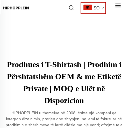
SQ
Prodhues i T-Shirtash | Prodhim i
Përshtatshëm OEM & me Etiketë
Private | MOQ e Ulët në
Dispozicion
HIPHOPPLEIN u themelua në 2008; është një kompani që
integron dizajnimin, prerjen dhe shtypjen; ne jemi të fokusuar në
prodhimin e shërbimeve të lartë cilësie me një vend; ofrojmë tela