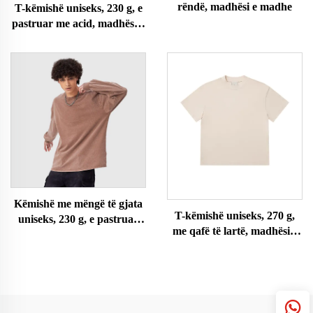
rëndë, madhësi e madhe
T-këmishë uniseks, 230 g, e
pastruar me acid, madhësi e
madhe
Këmishë me mëngë të gjata
T-këmishë uniseks, 270 g,
uniseks, 230 g, e pastruar
me qafë të lartë, madhësi e
me acid
madhe