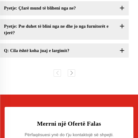
Pyetje: Çfarë mund të bliheni nga ne?
Pyetje: Pse duhet të blini nga ne dhe jo nga furnitorët e
tjerë?
Q: Cila është koha juaj e largimit?
Merrni një Ofertë Falas
Përfaqësuesi ynë do t'ju kontaktojë së shpejti.