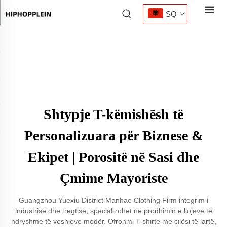
SQ
Shtypje T-këmishësh të
Personalizuara për Biznese &
Ekipet | Porositë në Sasi dhe
Çmime Mayoriste
Guangzhou Yuexiu District Manhao Clothing Firm integrim i
industrisë dhe tregtisë, specializohet në prodhimin e llojeve të
ndryshme të veshjeve modër. Ofronmi T-shirte me cilësi të lartë,