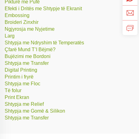
Pikturë me Pufë
Efekti i Dritës me Shtypje të Ekranit
Embossing
Broideri Zinxhir
Ngjyrosja me Nyjetime
Larg
Shtypja me Ndryshim të Temperatës
Çfarë Mund T’I Bëjmë?
Bujëzimi me Bordoni
Shtypja me Transfer
Digital Printing
Printim i fryrë
Shtypja me Floc
Të folur
Print Ekran
Shtypja me Relief
Shtypja me Gomë & Silikon
Shtypja me Transfer