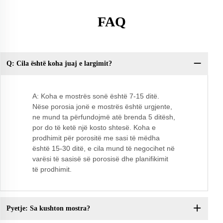
FAQ
Q: Cila është koha juaj e largimit?
Py
ci
A: Koha e mostrës sonë është 7-15 ditë.
Nëse porosia jonë e mostrës është urgjente,
ne mund ta përfundojmë atë brenda 5 ditësh,
por do të ketë një kosto shtesë. Koha e
prodhimit për porositë me sasi të mëdha
është 15-30 ditë, e cila mund të negocihet në
varësi të sasisë së porosisë dhe planifikimit
të prodhimit.
Pyetje: Sa kushton mostra?