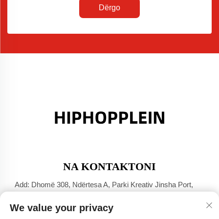
Dërgo
NA KONTAKTONI
Add: Dhomë 308, Ndërtesa A, Parki Kreativ Jinsha Port,
Qyteti Dali, Foshan, Guangdong
We value your privacy
Tel:
+86-17304049586