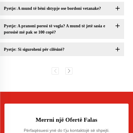
Pyetje: A mund të bëni shtypje ose bordoni vetanake?
Pyetje: A pranoni porosi të vogla? A mund të jetë sasia e
porosisë më pak se 100 copë?
Pyetje: Si siguroheni për cilësinë?
Merrni një Ofertë Falas
Përfaqësuesi ynë do t'ju kontaktojë së shpejti.