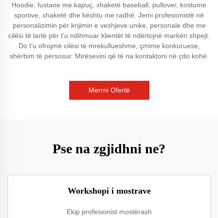
Hoodie, fustane me kapuç, xhaketë baseball, pullover, kostume
sportive, xhaketë dhe kështu me radhë. Jemi profesionistë në
personalizimin për krijimin e veshjeve unike, personale dhe me
cilësi të lartë për t'u ndihmuar klientët të ndërtojnë markën shpejt.
Do t'u ofrojmë cilësi të mrekullueshme, çmime konkuruese,
shërbim të përsosur. Mirësevini që të na kontaktoni në çdo kohë.
Merrni Ofertë
Pse na zgjidhni ne?
Workshopi i mostrave
Ekip profesionist mostërash