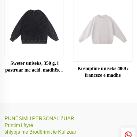
Sweter uniseks, 350 g, i
Kremptinë uniseks 400G
pastruar me acid, madhësi e
franceze e madhe
madhe
PUNËSIMI I PERSONALIZUAR
Printim i fryrë
shtypja me Brodërimit të Kufizuar