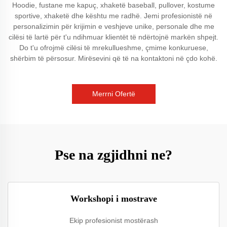
Hoodie, fustane me kapuç, xhaketë baseball, pullover, kostume
sportive, xhaketë dhe kështu me radhë. Jemi profesionistë në
personalizimin për krijimin e veshjeve unike, personale dhe me
cilësi të lartë për t'u ndihmuar klientët të ndërtojnë markën shpejt.
Do t'u ofrojmë cilësi të mrekullueshme, çmime konkuruese,
shërbim të përsosur. Mirësevini që të na kontaktoni në çdo kohë.
Merrni Ofertë
Pse na zgjidhni ne?
Workshopi i mostrave
Ekip profesionist mostërash