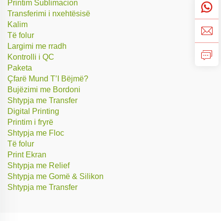
Printim Sublimacion
Transferimi i nxehtësisë
Kalim
Të folur
Largimi me rradh
Kontrolli i QC
Paketa
Çfarë Mund T’I Bëjmë?
Bujëzimi me Bordoni
Shtypja me Transfer
Digital Printing
Printim i fryrë
Shtypja me Floc
Të folur
Print Ekran
Shtypja me Relief
Shtypja me Gomë & Silikon
Shtypja me Transfer