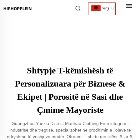
SQ
Shtypje T-këmishësh të
Personalizuara për Biznese &
Ekipet | Porositë në Sasi dhe
Çmime Mayoriste
Guangzhou Yuexiu District Manhao Clothing Firm integrim i
industrisë dhe tregtisë, specializohet në prodhimin e llojeve të
ndryshme të veshjeve modër. Ofronmi T-shirte me cilësi të lartë,