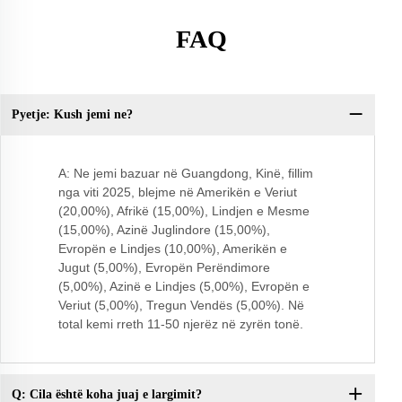
FAQ
Pyetje: Kush jemi ne?
Py
A: Ne jemi bazuar në Guangdong, Kinë, fillim
nga viti 2025, blejme në Amerikën e Veriut
(20,00%), Afrikë (15,00%), Lindjen e Mesme
(15,00%), Azinë Juglindore (15,00%),
Evropën e Lindjes (10,00%), Amerikën e
Jugut (5,00%), Evropën Perëndimore
(5,00%), Azinë e Lindjes (5,00%), Evropën e
Veriut (5,00%), Tregun Vendës (5,00%). Në
total kemi rreth 11-50 njerëz në zyrën tonë.
Q: Cila është koha juaj e largimit?