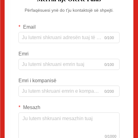
Përfaqësuesi ynë do t'ju kontaktojë së shpejti.
Email
0/100
Emri
0/100
Emri i kompanisë
0/200
Mesazh
0/1000