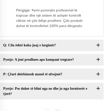
Përgjigje: Kemi punonjës profesional të
trajnuar dhe një sistem të ashpër kontrolli
cilësie në çdo lidhje prodhimi. Çdo produkt
duhet të kontrollohet 100% para dërgesës.
Q: Cila është koha juaj e largimit?
Pyetje: A jeni prodhues apo kompani tregtare?
P: Çfarë shërbimesh mund të ofrojmë?
Pyetje: Pse duhet të blini nga ne dhe jo nga furnitorët e
tjerë?