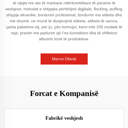
të njejta me ato të markave ndërkombëtare të parame të
veshjeve; metodat e shtypjes përfshijnë digjitale, flocking, puffing,
shtypje ekranike, bordurim profesional, bordurim me etiketa dhe
më shumë; ne mund të dizajnojmë etiketa, etiketa të varura,
çanta paketime etj. për ju; çdo tremujor, kemi mbi 100 modele të
reja; presim me padurim që t'na kontaktoni dhe të shfletoni
albumin tonë të produkteve.
Merrni Ofertë
Forcat e Kompanisë
Fabrikë veshjesh