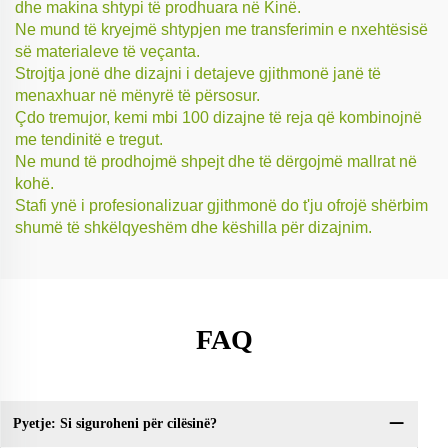
dhe makina shtypi të prodhuara në Kinë.
Ne mund të kryejmë shtypjen me transferimin e nxehtësisë
së materialeve të veçanta.
Strojtja jonë dhe dizajni i detajeve gjithmonë janë të
menaxhuar në mënyrë të përsosur.
Çdo tremujor, kemi mbi 100 dizajne të reja që kombinojnë
me tendinitë e tregut.
Ne mund të prodhojmë shpejt dhe të dërgojmë mallrat në
kohë.
Stafi ynë i profesionalizuar gjithmonë do t'ju ofrojë shërbim
shumë të shkëlqyeshëm dhe këshilla për dizajnim.
FAQ
Pyetje: Si siguroheni për cilësinë?
Py