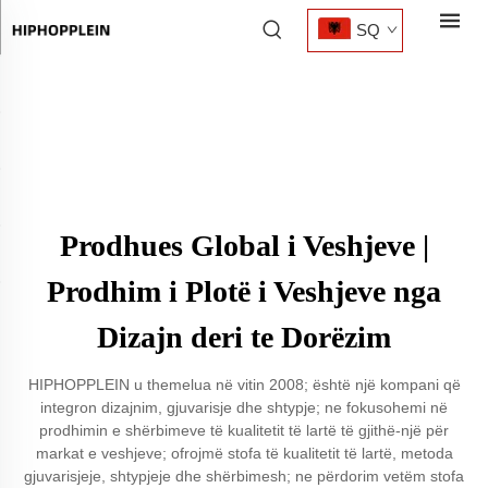
SQ
Prodhues Global i Veshjeve |
Prodhim i Plotë i Veshjeve nga
Dizajn deri te Dorëzim
HIPHOPPLEIN u themelua në vitin 2008; është një kompani që
integron dizajnim, gjuvarisje dhe shtypje; ne fokusohemi në
prodhimin e shërbimeve të kualitetit të lartë të gjithë-një për
markat e veshjeve; ofrojmë stofa të kualitetit të lartë, metoda
gjuvarisjeje, shtypjeje dhe shërbimesh; ne përdorim vetëm stofa