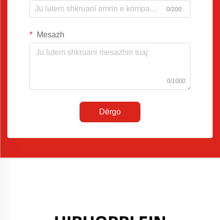
0/200
Mesazh
0/1000
Dërgo