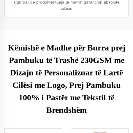
siguruar që produktet tuaja të marrin garancion absolute
cilësie
Këmishë e Madhe për Burra prej
Pambuku të Trashë 230GSM me
Dizajn të Personalizuar të Lartë
Cilësi me Logo, Prej Pambuku
100% i Pastër me Tekstil të
Brendshëm