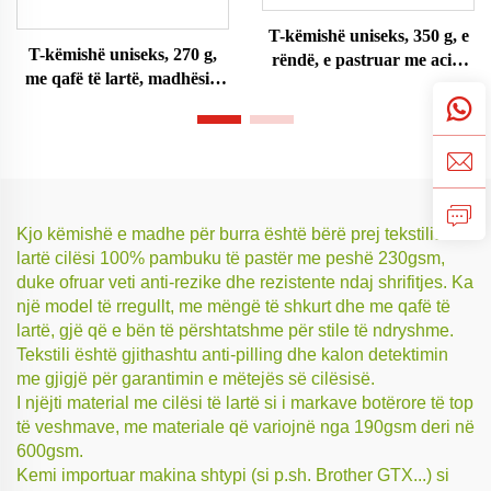
T-këmishë uniseks, 350 g, e
T-këmishë uniseks, 270 g,
rëndë, e pastruar me acid,
me qafë të lartë, madhësi e
madhësi e madhe
madhe
Kjo këmishë e madhe për burra është bërë prej tekstilit të
lartë cilësi 100% pambuku të pastër me peshë 230gsm,
duke ofruar veti anti-rezike dhe rezistente ndaj shrifitjes. Ka
një model të rregullt, me mëngë të shkurt dhe me qafë të
lartë, gjë që e bën të përshtatshme për stile të ndryshme.
Tekstili është gjithashtu anti-pilling dhe kalon detektimin
me gjigjë për garantimin e mëtejës së cilësisë.
I njëjti material me cilësi të lartë si i markave botërore të top
të veshmave, me materiale që variojnë nga 190gsm deri në
600gsm.
Kemi importuar makina shtypi (si p.sh. Brother GTX...) si