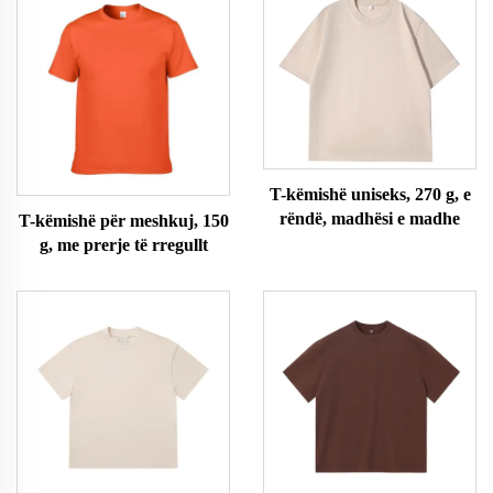
T-këmishë uniseks, 270 g, e
rëndë, madhësi e madhe
T-këmishë për meshkuj, 150
g, me prerje të rregullt