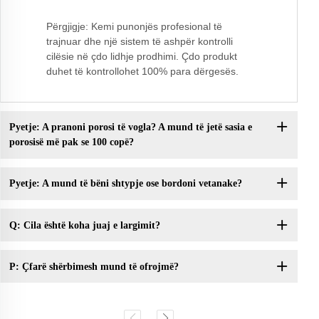
Përgjigje: Kemi punonjës profesional të
trajnuar dhe një sistem të ashpër kontrolli
cilësie në çdo lidhje prodhimi. Çdo produkt
duhet të kontrollohet 100% para dërgesës.
Pyetje: A pranoni porosi të vogla? A mund të jetë sasia e
porosisë më pak se 100 copë?
Pyetje: A mund të bëni shtypje ose bordoni vetanake?
Q: Cila është koha juaj e largimit?
P: Çfarë shërbimesh mund të ofrojmë?