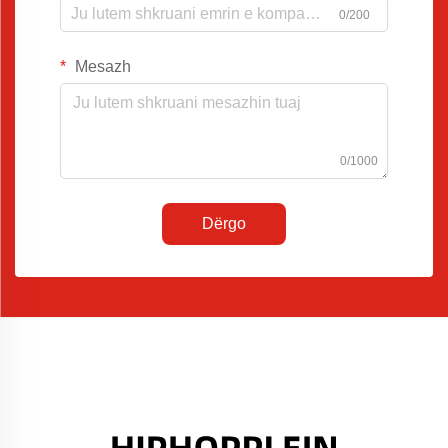
0/200
Mesazh
0/1000
Dërgo