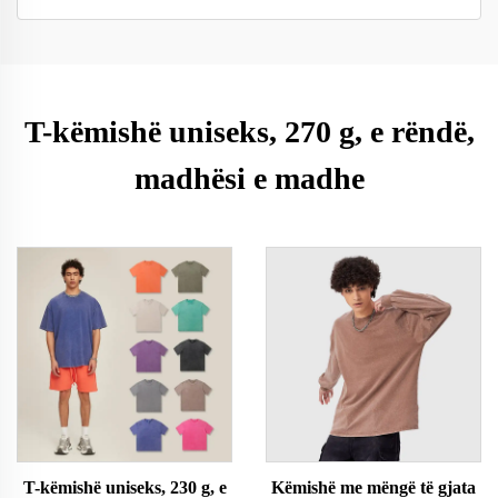
T-këmishë uniseks, 270 g, e rëndë,
madhësi e madhe
T-këmishë uniseks, 230 g, e
Këmishë me mëngë të gjata