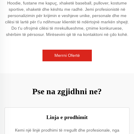
Hoodie, fustane me kapuç, xhaketë baseball, pullover, kostume
sportive, xhaketë dhe kështu me radhë. Jemi profesionistë në
personalizimin për krijimin e veshjeve unike, personale dhe me
cilësi të lartë për t'u ndihmuar klientët të ndërtojnë markën shpejt.
Do t'u ofrojmë cilësi të mrekullueshme, çmime konkuruese,
shërbim të përsosur. Mirësevini që të na kontaktoni në çdo kohë.
Merrni Ofertë
Pse na zgjidhni ne?
Linja e prodhimit
Kemi një linjë prodhimi të rregullt dhe profesionale, nga