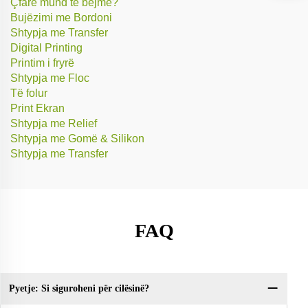
Çfarë mund të bëjmë?
Bujëzimi me Bordoni
Shtypja me Transfer
Digital Printing
Printim i fryrë
Shtypja me Floc
Të folur
Print Ekran
Shtypja me Relief
Shtypja me Gomë & Silikon
Shtypja me Transfer
FAQ
Pyetje: Si siguroheni për cilësinë?
Py