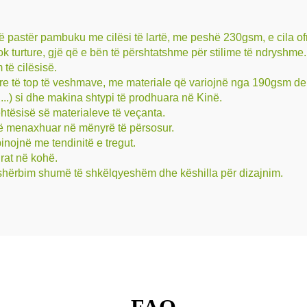
ë pastër pambuku me cilësi të lartë, me peshë 230gsm, e cila o
ok turture, gjë që e bën të përshtatshme për stilime të ndryshme
të cilësisë.
otërore të top të veshmave, me materiale që variojnë nga 190gsm d
..) si dhe makina shtypi të prodhuara në Kinë.
htësisë së materialeve të veçanta.
 të menaxhuar në mënyrë të përsosur.
nojnë me tendinitë e tregut.
rat në kohë.
jë shërbim shumë të shkëlqyeshëm dhe këshilla për dizajnim.