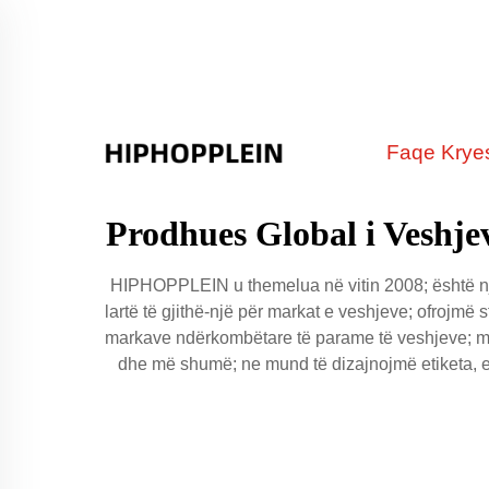
Faqe Krye
Prodhues Global i Veshjev
HIPHOPPLEIN u themelua në vitin 2008; është një 
lartë të gjithë-një për markat e veshjeve; ofrojmë s
markave ndërkombëtare të parame të veshjeve; metod
dhe më shumë; ne mund të dizajnojmë etiketa, eti