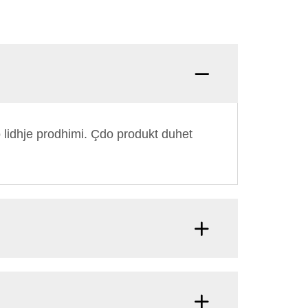
Pyetje:
o lidhje prodhimi. Çdo produkt duhet