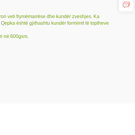
fron veti frymëmarrëse dhe kundër zveshjes. Ka
. Qepka është gjithashtu kundër formimit të toptheve
eri në 600gsm.