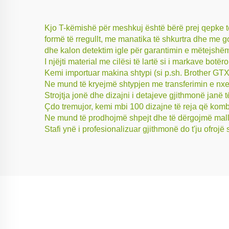
Kjo T-këmishë për meshkuj është bërë prej qepke t
formë të rregullt, me manatika të shkurtra dhe me g
dhe kalon detektim igle për garantimin e mëtejshëm 
I njëjti material me cilësi të lartë si i markave b
Kemi importuar makina shtypi (si p.sh. Brother GTX.
Ne mund të kryejmë shtypjen me transferimin e nxe
Strojtja jonë dhe dizajni i detajeve gjithmonë janë
Çdo tremujor, kemi mbi 100 dizajne të reja që kombi
Ne mund të prodhojmë shpejt dhe të dërgojmë mall
Stafi ynë i profesionalizuar gjithmonë do t'ju ofro