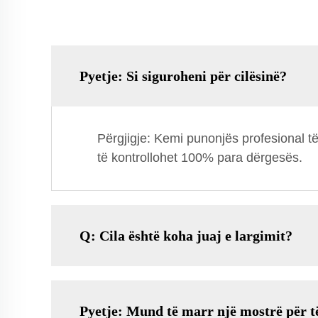
Pyetje: Si siguroheni për cilësinë?
Përgjigje: Kemi punonjës profesional të
të kontrollohet 100% para dërgesës.
Q: Cila është koha juaj e largimit?
Pyetje: Mund të marr një mostrë për të