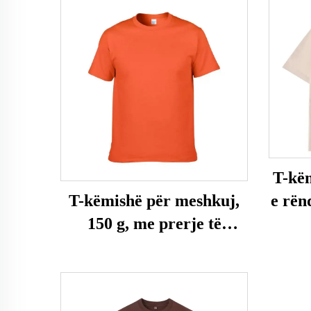
T-këm
e rën
T-këmishë për meshkuj,
150 g, me prerje të
rregullt