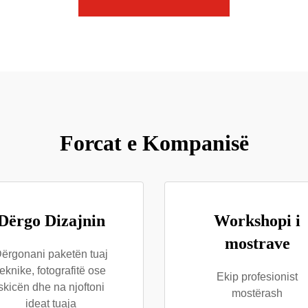
Forcat e Kompanisë
Dërgo Dizajnin
Workshopi i
mostrave
ërgonani paketën tuaj
teknike, fotografitë ose
Ekip profesionist
skicën dhe na njoftoni
mostërash
ideat tuaja