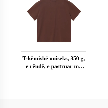
T-këmishë uniseks, 350 g,
e rëndë, e pastruar me
acid, madhësi e madhe