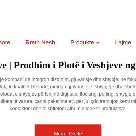
sore
Rreth Nesh
Produkte
Lajme
e | Prodhim i Plotë i Veshjeve ng
kompani që integron dizajnim, gjuvarisje dhe shtypje; ne foku
tofa të kualitetit të lartë, metoda gjuvarisjeje, shtypjeje dhe sh
at e shtypjes përfshijnë digjitale, flocking, puffing, shtypje 
keta të varura, çanta paketime etj. për ju; çdo tremujor, kemi 
kontaktoni dhe të shfletoni albumin tonë të produkteve.
Merrni Ofertë