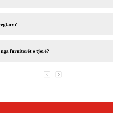
regtare?
 nga furnitorët e tjerë?