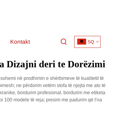
Kontakt
SQ
a Dizajni deri te Dorëzimi
sohemi në prodhimin e shërbimeve të kualitetit të
ërbimesh; ne përdorim vetëm stofa të njejta me ato të
ekranike, bordurim profesional, bordurim me etiketa
mbi 100 modele të reja; presim me padurim që t'na