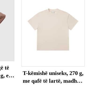
ë të
T-këmishë uniseks, 270 g,
g, e
me qafë të lartë, madhësi
id
e madhe