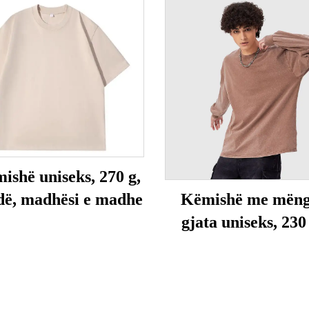
ishë uniseks, 270 g,
dë, madhësi e madhe
Këmishë me mëng
gjata uniseks, 230 
pastruar me ac