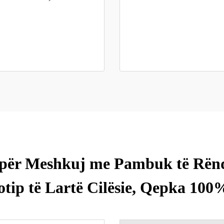
 për Meshkuj me Pambuk të Rënd
otip të Lartë Cilësie, Qepka 10