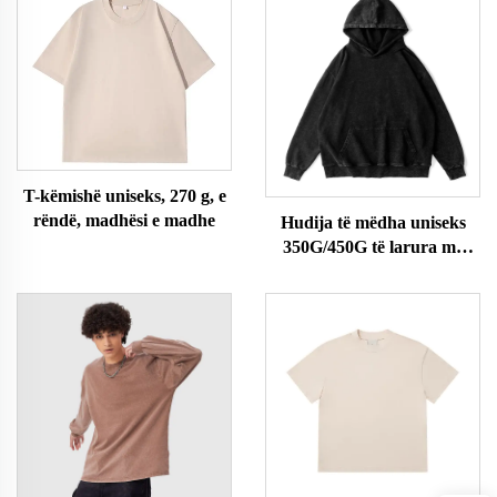
T-këmishë uniseks, 270 g, e
rëndë, madhësi e madhe
Hudija të mëdha uniseks
350G/450G të larura me
acid