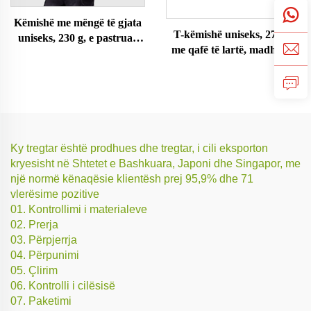
Këmishë me mëngë të gjata
T-këmishë uniseks, 270 g,
uniseks, 230 g, e pastruar
me qafë të lartë, madhësi e
me acid
madhe
Ky tregtar është prodhues dhe tregtar, i cili eksporton
kryesisht në Shtetet e Bashkuara, Japoni dhe Singapor, me
një normë kënaqësie klientësh prej 95,9% dhe 71
vlerësime pozitive
01. Kontrollimi i materialeve
02. Prerja
03. Përpjerrja
04. Përpunimi
05. Çlirim
06. Kontrolli i cilësisë
07. Paketimi