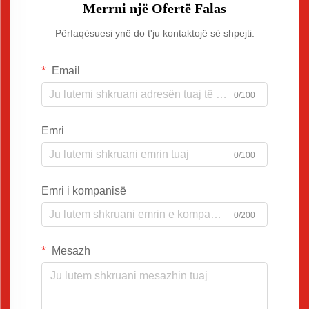
Merrni një Ofertë Falas
Përfaqësuesi ynë do t'ju kontaktojë së shpejti.
Email
0/100
Emri
0/100
Emri i kompanisë
0/200
Mesazh