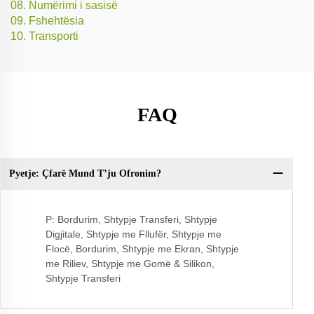
08. Numërimi i sasisë
09. Fshehtësia
10. Transporti
FAQ
Pyetje: Çfarë Mund T’ju Ofronim?
Py
ci
P: Bordurim, Shtypje Transferi, Shtypje
Digjitale, Shtypje me Fllufër, Shtypje me
Flocë, Bordurim, Shtypje me Ekran, Shtypje
me Riliev, Shtypje me Gomë & Silikon,
Shtypje Transferi