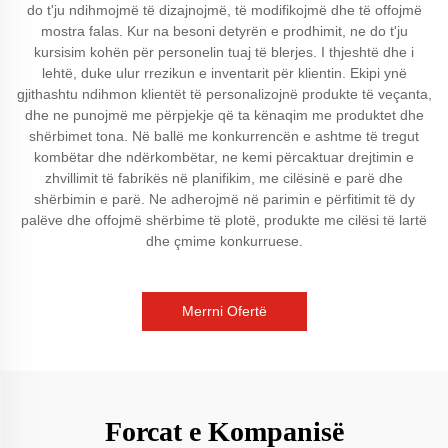
do t'ju ndihmojmë të dizajnojmë, të modifikojmë dhe të offojmë
mostra falas. Kur na besoni detyrën e prodhimit, ne do t'ju
kursisim kohën për personelin tuaj të blerjes. I thjeshtë dhe i
lehtë, duke ulur rrezikun e inventarit për klientin. Ekipi ynë
gjithashtu ndihmon klientët të personalizojnë produkte të veçanta,
dhe ne punojmë me përpjekje që ta kënaqim me produktet dhe
shërbimet tona. Në ballë me konkurrencën e ashtme të tregut
kombëtar dhe ndërkombëtar, ne kemi përcaktuar drejtimin e
zhvillimit të fabrikës në planifikim, me cilësinë e parë dhe
shërbimin e parë. Ne adherojmë në parimin e përfitimit të dy
palëve dhe offojmë shërbime të plotë, produkte me cilësi të lartë
dhe çmime konkurruese.
Merrni Ofertë
Forcat e Kompanisë