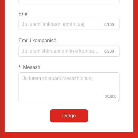
Emri
0/100
Emri i kompanisë
0/200
Mesazh
0/1000
Dërgo