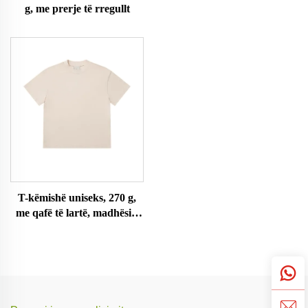
g, me prerje të rregullt
T-këmishë uniseks, 270 g,
me qafë të lartë, madhësi e
madhe