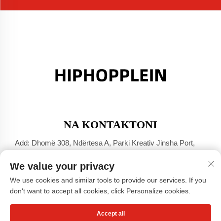
NA KONTAKTONI
Add: Dhomë 308, Ndërtesa A, Parki Kreativ Jinsha Port,
Qyteti Dali, Foshan, Guangdong
We value your privacy
Tel:
+86-17304049586
We use cookies and similar tools to provide our services. If you
E-mail:
[email protected]
don't want to accept all cookies, click Personalize cookies.
Accept all
Të drejtat e rezervuara © Guangzhou Xiaohongshu Clothing