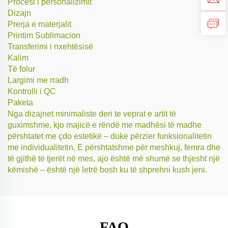
Procesi i personalizimit
Dizajn
Prerja e materjalit
Printim Sublimacion
Transferimi i nxehtësisë
Kalim
Të folur
Largimi me rradh
Kontrolli i QC
Paketa
Nga dizajnet minimaliste deri te veprat e artit të
guximshme, kjo majicë e rëndë me madhësi të madhe
përshtatet me çdo estetikë – duke përzier funksionalitetin
me individualitetin. E përshtatshme për meshkuj, femra dhe
të gjithë të tjerët në mes, ajo është më shumë se thjesht një
këmishë – është një letrë bosh ku të shprehni kush jeni.
FAQ