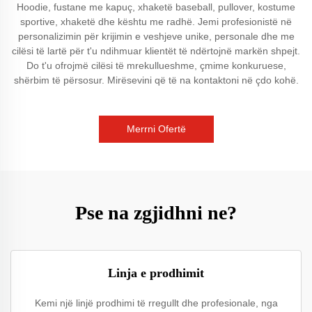
Hoodie, fustane me kapuç, xhaketë baseball, pullover, kostume
sportive, xhaketë dhe kështu me radhë. Jemi profesionistë në
personalizimin për krijimin e veshjeve unike, personale dhe me
cilësi të lartë për t'u ndihmuar klientët të ndërtojnë markën shpejt.
Do t'u ofrojmë cilësi të mrekullueshme, çmime konkuruese,
shërbim të përsosur. Mirësevini që të na kontaktoni në çdo kohë.
Merrni Ofertë
Pse na zgjidhni ne?
Linja e prodhimit
Kemi një linjë prodhimi të rregullt dhe profesionale, nga