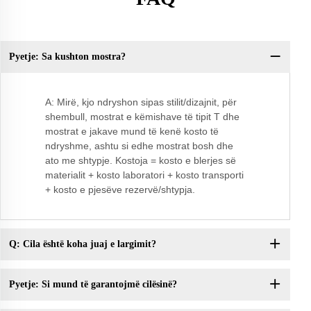
Pyetje: Sa kushton mostra?
Py
A: Mirë, kjo ndryshon sipas stilit/dizajnit, për
shembull, mostrat e këmishave të tipit T dhe
mostrat e jakave mund të kenë kosto të
ndryshme, ashtu si edhe mostrat bosh dhe
ato me shtypje. Kostoja = kosto e blerjes së
materialit + kosto laboratori + kosto transporti
+ kosto e pjesëve rezervë/shtypja.
Q: Cila është koha juaj e largimit?
Pyetje: Si mund të garantojmë cilësinë?