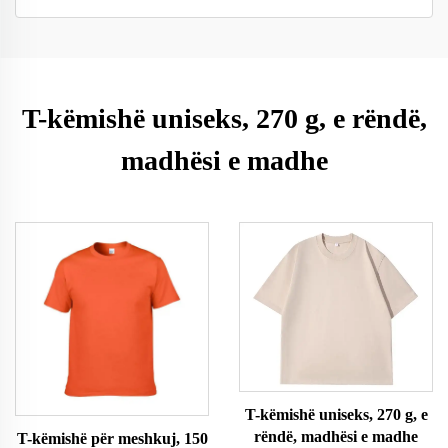
T-këmishë uniseks, 270 g, e rëndë,
madhësi e madhe
T-këmishë uniseks, 270 g, e
rëndë, madhësi e madhe
T-këmishë për meshkuj, 150