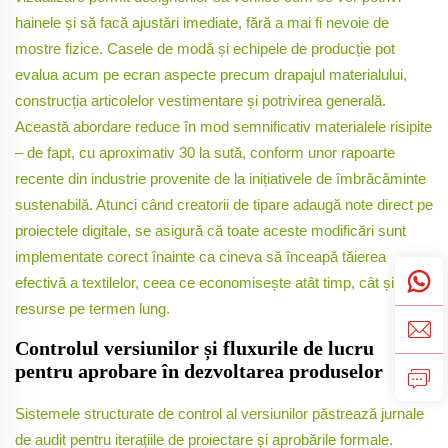
hainele și să facă ajustări imediate, fără a mai fi nevoie de
mostre fizice. Casele de modă și echipele de producție pot
evalua acum pe ecran aspecte precum drapajul materialului,
construcția articolelor vestimentare și potrivirea generală.
Această abordare reduce în mod semnificativ materialele risipite
– de fapt, cu aproximativ 30 la sută, conform unor rapoarte
recente din industrie provenite de la inițiativele de îmbrăcăminte
sustenabilă. Atunci când creatorii de tipare adaugă note direct pe
proiectele digitale, se asigură că toate aceste modificări sunt
implementate corect înainte ca cineva să înceapă tăierea
efectivă a textilelor, ceea ce economisește atât timp, cât și
resurse pe termen lung.
Controlul versiunilor și fluxurile de lucru
pentru aprobare în dezvoltarea produselor
Sistemele structurate de control al versiunilor păstrează jurnale
de audit pentru iterațiile de proiectare și aprobările formale.