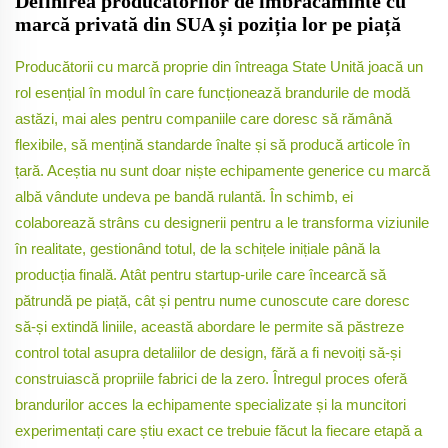
Definirea producătorilor de îmbrăcăminte cu
marcă privată din SUA și poziția lor pe piață
Producătorii cu marcă proprie din întreaga State Unită joacă un
rol esențial în modul în care funcționează brandurile de modă
astăzi, mai ales pentru companiile care doresc să rămână
flexibile, să mențină standarde înalte și să producă articole în
țară. Aceștia nu sunt doar niște echipamente generice cu marcă
albă vândute undeva pe bandă rulantă. În schimb, ei
colaborează strâns cu designerii pentru a le transforma viziunile
în realitate, gestionând totul, de la schițele inițiale până la
producția finală. Atât pentru startup-urile care încearcă să
pătrundă pe piață, cât și pentru nume cunoscute care doresc
să-și extindă liniile, această abordare le permite să păstreze
control total asupra detaliilor de design, fără a fi nevoiți să-și
construiască propriile fabrici de la zero. Întregul proces oferă
brandurilor acces la echipamente specializate și la muncitori
experimentați care știu exact ce trebuie făcut la fiecare etapă a