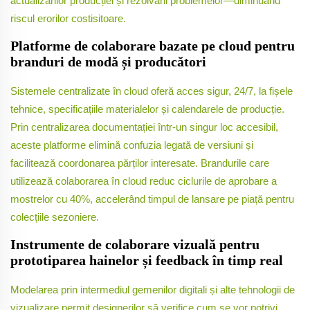
actualizărilor producției și rezolvării problemelor—diminuând
riscul erorilor costisitoare.
Platforme de colaborare bazate pe cloud pentru
branduri de modă și producători
Sistemele centralizate în cloud oferă acces sigur, 24/7, la fișele
tehnice, specificațiile materialelor și calendarele de producție.
Prin centralizarea documentației într-un singur loc accesibil,
aceste platforme elimină confuzia legată de versiuni și
facilitează coordonarea părților interesate. Brandurile care
utilizează colaborarea în cloud reduc ciclurile de aprobare a
mostrelor cu 40%, accelerând timpul de lansare pe piață pentru
colecțiile sezoniere.
Instrumente de colaborare vizuală pentru
prototiparea hainelor și feedback în timp real
Modelarea prin intermediul gemenilor digitali și alte tehnologii de
vizualizare permit designerilor să verifice cum se vor potrivi