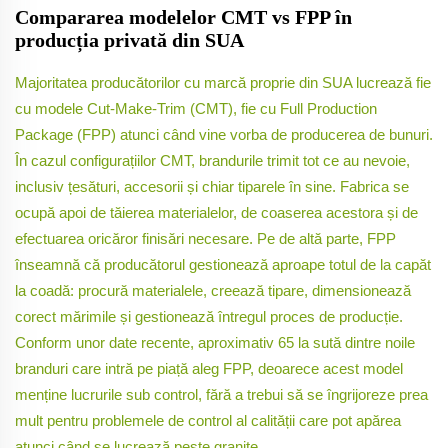
Compararea modelelor CMT vs FPP în
producția privată din SUA
Majoritatea producătorilor cu marcă proprie din SUA lucrează fie
cu modele Cut-Make-Trim (CMT), fie cu Full Production
Package (FPP) atunci când vine vorba de producerea de bunuri.
În cazul configurațiilor CMT, brandurile trimit tot ce au nevoie,
inclusiv țesături, accesorii și chiar tiparele în sine. Fabrica se
ocupă apoi de tăierea materialelor, de coaserea acestora și de
efectuarea oricăror finisări necesare. Pe de altă parte, FPP
înseamnă că producătorul gestionează aproape totul de la capăt
la coadă: procură materialele, creează tipare, dimensionează
corect mărimile și gestionează întregul proces de producție.
Conform unor date recente, aproximativ 65 la sută dintre noile
branduri care intră pe piață aleg FPP, deoarece acest model
menține lucrurile sub control, fără a trebui să se îngrijoreze prea
mult pentru problemele de control al calității care pot apărea
atunci când se lucrează peste granițe.