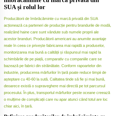
îmbrăcăminte cu marcă privată din
SUA și rolul lor
Producătorii de îmbrăcăminte cu marcă privată din SUA
acționează ca parteneri de producție pentru brandurile de modă,
realizând haine care sunt vândute sub numele proprii ale
acestor branduri. Producătorii americani au anumite avantaje
reale în ceea ce privește fabricarea mai rapidă a produselor,
monitorizarea mai bună a calității și răspunsul mai rapid la
schimbările de pe piață, comparativ cu companiile care se
bazează pe fabrici din străinătate. Conform rapoartelor din
industrie, producerea mărfurilor în țară poate reduce timpii de
așteptare cu 40-60 la sută. Calitatea tinde să fie și mai bună,
deoarece există o supraveghere mai directă pe tot parcursul
procesului. În plus, transportul mărfurilor peste oceane creează
o mulțime de complicații care nu apar atunci când totul are loc
chiar aici, în țară.