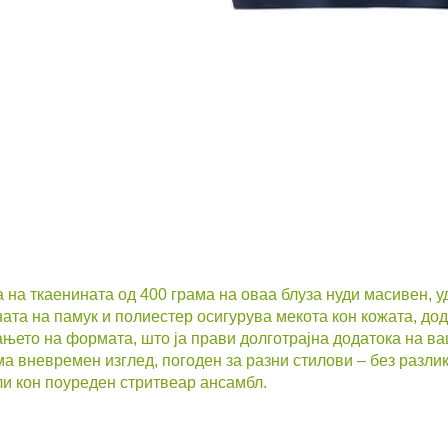
 на ткаенината од 400 грама на оваа блуза нуди масивен, у
та на памук и полиестер осигурува мекота кон кожата, доде
њето на формата, што ја прави долготрајна додатока на ва
ма вневремен изглед, погоден за разни стилови – без разл
ли кон поуреден стритвеар ансамбл.