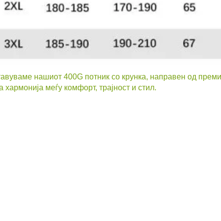
тавуваме нашиот 400G потник со крунка, направен од прем
 хармонија меѓу комфорт, трајност и стил.