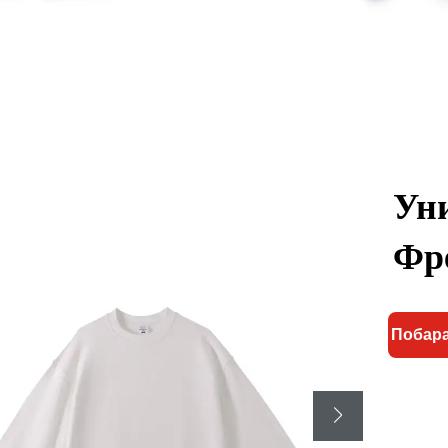
Ун
Фр
Побара