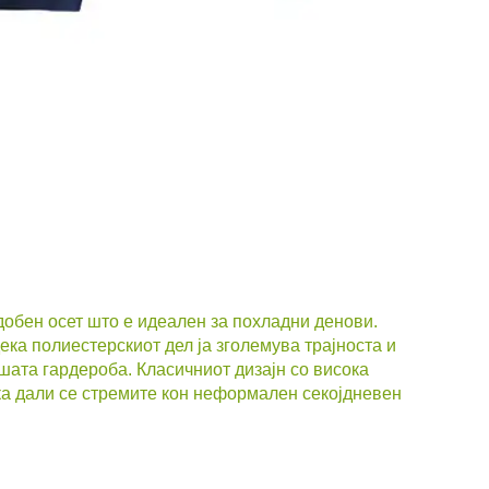
добен осет што е идеален за похладни денови.
ка полиестерскиот дел ја зголемува трајноста и
шата гардероба. Класичниот дизајн со висока
ика дали се стремите кон неформален секојдневен