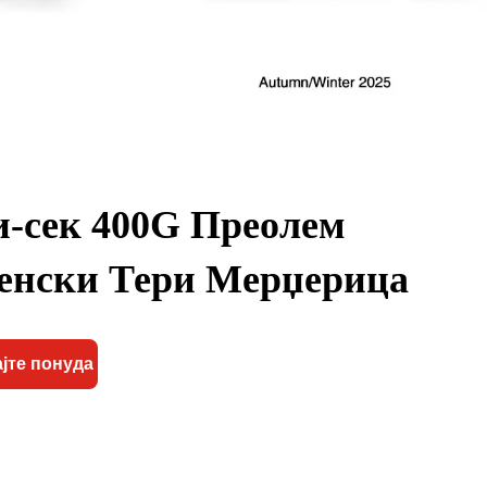
и-сек 400G Преолем
енски Тери Мерџерица
јте понуда