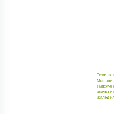
Тежината
Мешавина
задржува
якичка и
изглед и