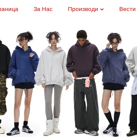
раница
За Нас
Производи
Вести