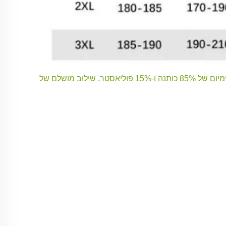
מציגים את הסווטשירט שלנו בקוטר 400 גרם עם צווארון עגול, שעשוי מבלנד פרימיום של 85% כותנה ו-15% פוליאסטר, שילוב מושלם של