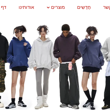
קשר
חֲדָשִים
מוצרים
אודותינו
דף 