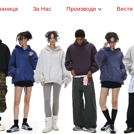
раница
За Нас
Производи
Вести