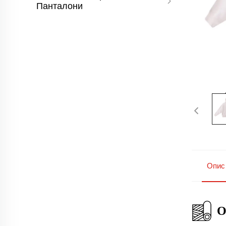
Панталони
Опис
О