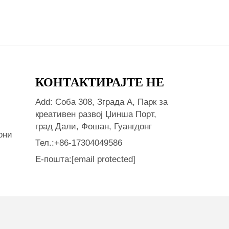
КОНТАКТИРАЈТЕ НЕ
Add: Соба 308, Зграда А, Парк за
креативен развој Џинша Порт,
град Дали, Фошан, Гуангдонг
они
Тел.:
+86-17304049586
Е-пошта:
[email protected]