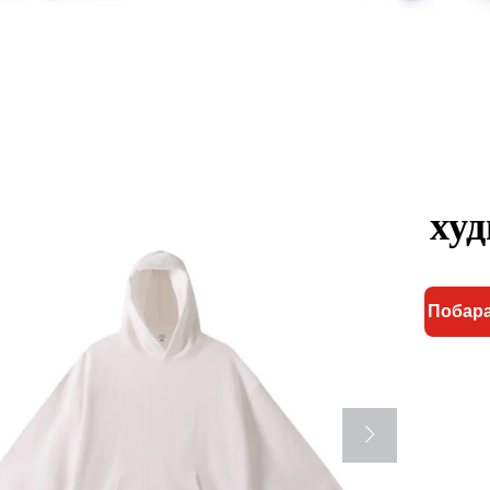
худ
Побара