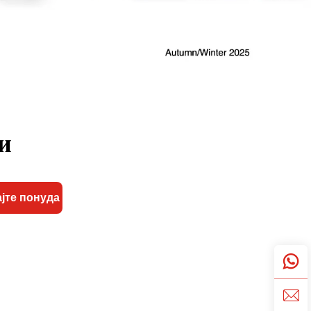
и
јте понуда